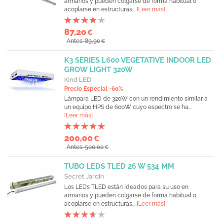
armarios y pueden colgarse de forma habitual o
acoplarse en estructuras...
[Leer más]
87,20
€
Antes: 89,90
€
K3 SERIES L600 VEGETATIVE INDOOR LED
GROW LIGHT 320W
Kind LED
Precio Especial -60%
Lámpara LED de 320W con un rendimiento similar a
un equipo HPS de 600W cuyo espectro se ha...
[Leer más]
200,00
€
Antes: 500,00
€
TUBO LEDS TLED 26 W 534 MM
Secret Jardin
Los LEDs TLED están ideados para su uso en
armarios y pueden colgarse de forma habitual o
acoplarse en estructuras...
[Leer más]