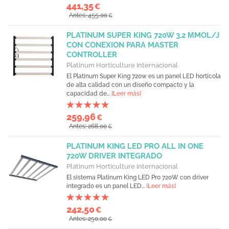
441,35
€
Antes: 455,00
€
PLATINUM SUPER KING 720W 3.2 ΜMOL/J
CON CONEXION PARA MASTER
CONTROLLER
Platinum Horticulture Internacional
El Platinum Super King 720w es un panel LED hortícola
de alta calidad con un diseño compacto y la
capacidad de...
[Leer más]
259,96
€
Antes: 268,00
€
PLATINUM KING LED PRO ALL IN ONE
720W DRIVER INTEGRADO
Platinum Horticulture Internacional
El sistema Platinum King LED Pro 720W con driver
integrado es un panel LED...
[Leer más]
242,50
€
Antes: 250,00
€