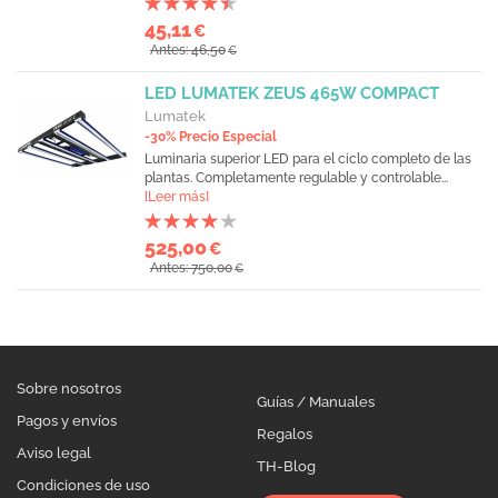
45,11
€
Antes: 46,50
€
LED LUMATEK ZEUS 465W COMPACT
Lumatek
-30% Precio Especial
Luminaria superior LED para el ciclo completo de las
plantas. Completamente regulable y controlable...
[Leer más]
525,00
€
Antes: 750,00
€
Sobre nosotros
Guías / Manuales
Pagos y envíos
Regalos
Aviso legal
TH-Blog
Condiciones de uso