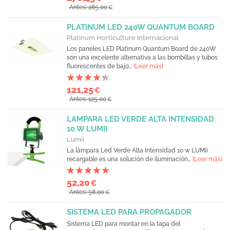
Antes: 285,00
€
PLATINUM LED 240W QUANTUM BOARD
Platinum Horticulture Internacional
Los paneles LED Platinum Quantum Board de 240W
son una excelente alternativa a las bombillas y tubos
fluorescentes de bajo...
[Leer más]
121,25
€
Antes: 125,00
€
LAMPARA LED VERDE ALTA INTENSIDAD
10 W LUMII
Lumii
La lámpara Led Verde Alta Intensidad 10 w LUMii
recargable es una solución de iluminación...
[Leer más]
52,20
€
Antes: 58,00
€
SISTEMA LED PARA PROPAGADOR
Sistema LED para montar en la tapa del