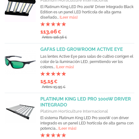
Platinum Horticulture Internacional
El Platinum King LED Pro 200W Driver Integrado Black
Edition es un panel LED hortícola de alta gama
diseñado...
[Leer más]
113,06
€
Antes: 116,56
€
GAFAS LED GROWROOM ACTIVE EYE
Las lentes Active Eye para salas de cultivo corrigen el
color de la iluminación LED, permitiendo ver los
colores...
[Leer más]
15,15
€
Antes: 15,95
€
PLATINUM KING LED PRO 1000W DRIVER
INTEGRADO
Platinum Horticulture Internacional
El sistema Platinum King LED Pro 1000W con driver
integrado es un panel LED hortícola de alta gama con
potencia...
[Leer más]