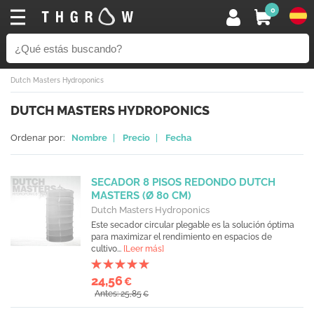
0
Dutch Masters Hydroponics
DUTCH MASTERS HYDROPONICS
Ordenar por:
Nombre
|
Precio
|
Fecha
SECADOR 8 PISOS REDONDO DUTCH
MASTERS (Ø 80 CM)
Dutch Masters Hydroponics
Este secador circular plegable es la solución óptima
para maximizar el rendimiento en espacios de
cultivo...
[Leer más]
24,56
€
Antes: 25,85
€