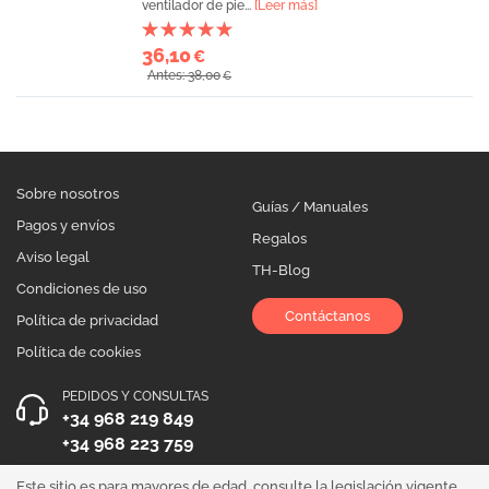
ventilador de pie...
[Leer más]
36,10
€
Antes: 38,00
€
Sobre nosotros
Guías / Manuales
Pagos y envíos
Regalos
Aviso legal
TH-Blog
Condiciones de uso
Contáctanos
Política de privacidad
Política de cookies
PEDIDOS Y CONSULTAS
+34 968 219 849
+34 968 223 759
HORARIO DE ATENCIÓN
Este sitio es para mayores de edad, consulte la legislación vigente