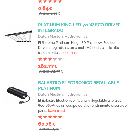
0,84
€
Antes: 0,88
€
PLATINUM KING LED 720W ECO DRIVER
INTEGRADO
Dutch Masters Hydroponics
El Sistema Platinum King LED Pro 720W Eco con
Driver Integrado es un panel LED hortícola de alto
rendimiento...
[Leer más]
182,77
€
Antes: 191,95
€
BALASTRO ELECTRONICO REGULABLE
PLATINUM
Dutch Masters Hydroponics
El Balastro Electrónico Platinum Regulable 250-400-
600-660W es un equipo de alto rendimiento diseñado
para...
[Leer más]
60,78
€
Antes: 62,02
€