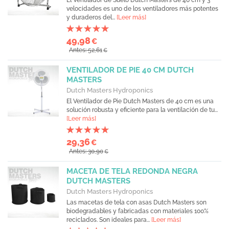
El Ventilador de Suelo Dutch Masters de 40 cm y 3
velocidades es uno de los ventiladores más potentes
y duraderos del...
[Leer más]
49,98
€
Antes: 52,61
€
VENTILADOR DE PIE 40 CM DUTCH
MASTERS
Dutch Masters Hydroponics
El Ventilador de Pie Dutch Masters de 40 cm es una
solución robusta y eficiente para la ventilación de tu...
[Leer más]
29,36
€
Antes: 30,90
€
MACETA DE TELA REDONDA NEGRA
DUTCH MASTERS
Dutch Masters Hydroponics
Las macetas de tela con asas Dutch Masters son
biodegradables y fabricadas con materiales 100%
reciclados. Son ideales para...
[Leer más]