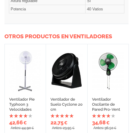
Altura regulable
SI
Potencia
40 Vatios
OTROS PRODUCTOS EN VENTILADORES
Ventilador Pie
Ventilador de
Ventilador
Typhoon 3
Suelo Cyclone 20
Oscilante de
Velocidades
cm
Pared Pro-Vent
42,66
22,75
34,68
€
€
€
Antes: 44,90
Antes: 23,95
Antes: 36,50
€
€
€