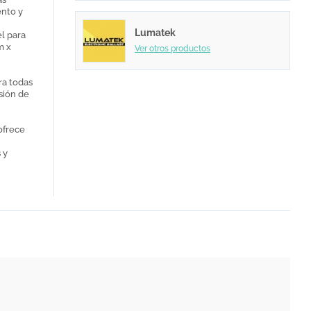
ento y
Lumatek
el para
m x
Ver otros productos
ra todas
isión de
ofrece
,
 y