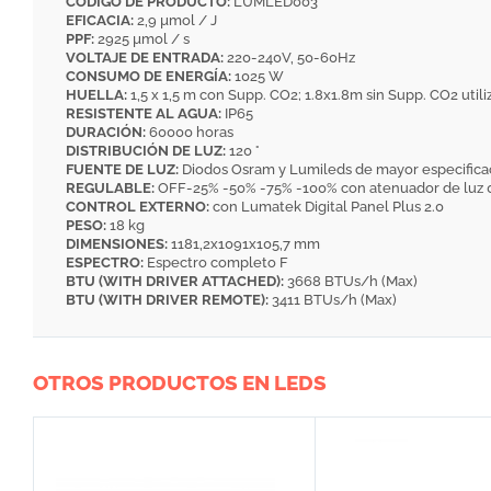
CÓDIGO DE PRODUCTO:
LUMLED003
EFICACIA:
2,9 µmol / J
PPF:
2925 µmol / s
VOLTAJE DE ENTRADA:
220-240V, 50-60Hz
CONSUMO DE ENERGÍA:
1025 W
HUELLA:
1,5 x 1,5 m con Supp. CO2; 1.8x1.8m sin Supp. CO2 utili
RESISTENTE AL AGUA:
IP65
DURACIÓN:
60000 horas
DISTRIBUCIÓN DE LUZ:
120 °
FUENTE DE LUZ:
Diodos Osram y Lumileds de mayor especifica
REGULABLE:
OFF-25% -50% -75% -100% con atenuador de luz 0
CONTROL EXTERNO:
con Lumatek Digital Panel Plus 2.0
PESO:
18 kg
DIMENSIONES:
1181,2x1091x105,7 mm
ESPECTRO:
Espectro completo F
BTU (WITH DRIVER ATTACHED):
3668 BTUs/h (Max)
BTU (WITH DRIVER REMOTE):
3411 BTUs/h (Max)
OTROS PRODUCTOS EN LEDS