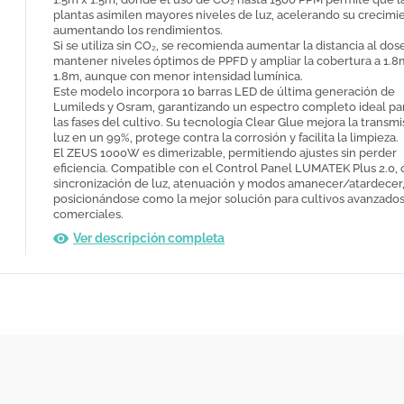
plantas asimilen mayores niveles de luz, acelerando su crecimi
aumentando los rendimientos.
Si se utiliza sin CO₂, se recomienda aumentar la distancia al dos
mantener niveles óptimos de PPFD y ampliar la cobertura a 1.8
1.8m, aunque con menor intensidad lumínica.
Este modelo incorpora 10 barras LED de última generación de
Lumileds y Osram, garantizando un espectro completo ideal pa
las fases del cultivo. Su tecnología Clear Glue mejora la transm
luz en un 99%, protege contra la corrosión y facilita la limpieza.
El ZEUS 1000W es dimerizable, permitiendo ajustes sin perder
eficiencia. Compatible con el Control Panel LUMATEK Plus 2.0, 
sincronización de luz, atenuación y modos amanecer/atardecer
posicionándose como la mejor solución para cultivos avanzados
comerciales.
Ver descripción completa