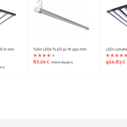
ll in one
Tubo LEDs TLED 42 W 950 mm
LED Lumate
87,20
910,83
€
€
Antes: 89,90
€
00
€