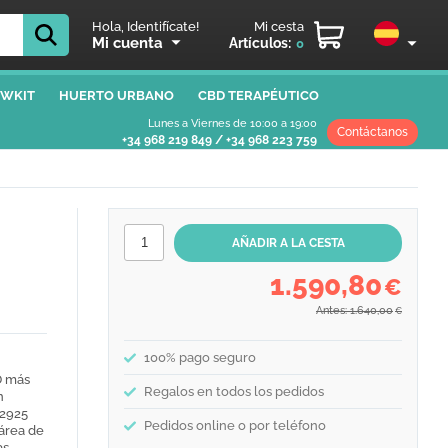
Hola, Identifícate!
Mi cesta
Mi cuenta
Artículos:
0
WKIT
HUERTO URBANO
CBD TERAPÉUTICO
Lunes a Viernes de 10:00 a 19:00
Contáctanos
+34 968 219 849
/
+34 968 223 759
1.590,80
€
Antes: 1.640,00
€
100% pago seguro
D más
Regalos en todos los pedidos
n
 2925
Pedidos online o por teléfono
 área de
as