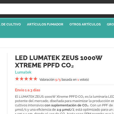
 DE CULTIVO
ARTÍCULOS FUMADOR
OTROS ARTÍCULOS
GRO
LED LUMATEK ZEUS 1000W
XTREME PPFD CO₂
Lumatek
Valoración
5
/5
basada en
1
voto(s)
Envío 1 a 3 días
El LUMATEK ZEUS 1000W Xtreme PPFD CO₂ es la luminaria LE
potente del mercado, diseñada para maximizar la producción e
cultivos intensivos
con suplementación de CO₂
. Con un PPF de
µmol/s y una eficiencia de
2.9 µmol/J
, está optimizado para un
1.5m x 1.5m, donde el uso de CO₂ hasta 1500 PPM permite que l