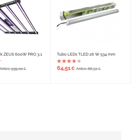
k ZEUS 600W PRO 3.1
Tubo LEDs TLED 26 W 534 mm
64,51
€
Antes: 939,00
Antes: 66,50
€
€