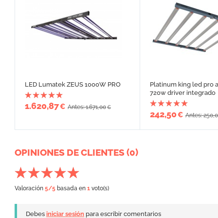
LED Lumatek ZEUS 1000W PRO
Platinum king led pro a
720w driver integrado
1.620,87
€
Antes: 1.671,00
€
242,50
€
Antes: 250,
OPINIONES DE CLIENTES (0)
Valoración
5
/5
basada en
1
voto(s)
Debes
iniciar sesión
para escribir comentarios