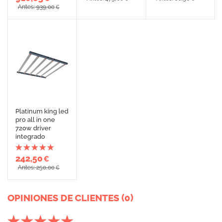
Antes: 939,00
€
Platinum king led
pro all in one
720w driver
integrado
242,50
€
Antes: 250,00
€
OPINIONES DE CLIENTES (0)