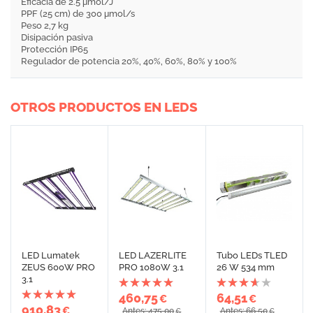
Eficacia de 2.5 μmol/J
PPF (25 cm) de 300 μmol/s
Peso 2,7 kg
Disipación pasiva
Protección IP65
Regulador de potencia 20%, 40%, 60%, 80% y 100%
OTROS PRODUCTOS EN LEDS
LED Lumatek
LED LAZERLITE
Tubo LEDs TLED
ZEUS 600W PRO
PRO 1080W 3.1
26 W 534 mm
3.1
460,75
64,51
€
€
910,83
€
Antes: 475,00
Antes: 66,50
€
€