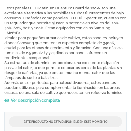
Estos paneles LED Platinum Quantum Board de 120W son una
excelente alternativa a las bombillas y tubos fluorescentes de bajo
consumo. Diseñados como paneles LED Full Spectrum, cuentan con
un regulador que permite ajustar la potencia en niveles del 20%,
40%, 60%, 80% y 100%. Están equipados con chips Samsung
LM281B+.
Ideales para pequeños armarios de cultivo, estos paneles incluyen
diodos Samsung que emiten un espectro completo de 3400K,
crucial para las etapas de crecimiento y floración. Con una eficacia
lumínica de 2.5 μmol/J y 324 diodos por panel, ofrecen un
rendimiento excepcional.
Su estructura de aluminio proporciona una excelente disipación
pasiva del calor, lo que permite colocarlos cerca de las plantas sin
riesgo de dañarlas, ya que emiten mucho menos calor que las
lámparas de sodio o balastros.
Además de ser perfectos para autocultivadores, estos paneles
pueden utilizarse para complementar la iluminación en las áreas
oscuras de una sala de cultivo que necesiten un refuerzo lumínico.
Ver descripción completa
ESTE PRODUCTO NO ESTÁ DISPONIBLE EN ESTE MOMENTO