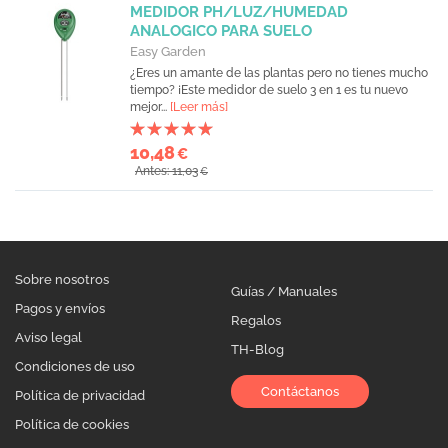
MEDIDOR PH/LUZ/HUMEDAD
ANALOGICO PARA SUELO
Easy Garden
¿Eres un amante de las plantas pero no tienes mucho
tiempo? ¡Este medidor de suelo 3 en 1 es tu nuevo
mejor...
[Leer más]
10,48
€
Antes: 11,03
€
Sobre nosotros
Guías / Manuales
Pagos y envíos
Regalos
Aviso legal
TH-Blog
Condiciones de uso
Contáctanos
Política de privacidad
Política de cookies