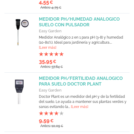
4,55
€
Antes: 4,79
€
MEDIDOR PH/HUMEDAD ANALOGICO
SUELO CON PULSADOR
Easy Garden
Medidor Analógico 2 en 1 para pH (3-8) y humedad
(10-80%). Ideal para jardinería y agricultura....
[Leer más]
35,95
€
Antes: 37,84
€
MEDIDOR PH/FERTILIDAD ANALOGICO
PARA SUELO DOCTOR PLANT
Easy Garden
Doctor Plant es un medidor del pH y de la fertilidad
del suelo. Le ayuda a mantener sus plantas verdes y
sanas evitando la...
[Leer más]
9,59
€
Antes: 10,09
€