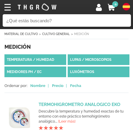
0
MATERIAL DE CULTIVO
CULTIVO GENERAL
MEDICIÓN
MEDICIÓN
TEMPERATURA / HUMEDAD
LUPAS / MICROSCOPIOS
MEDIDORES PH / EC
LUXÓMETROS
Ordenar por:
Nombre
|
Precio
|
Fecha
TERMOHIGROMETRO ANALOGICO EKO
Descubre la temperatura y humedad exactas de tu
entorno con este práctico termohigrómetro
analógico....
[Leer más]