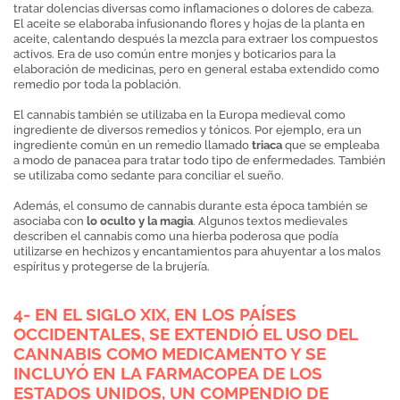
tratar dolencias diversas como inflamaciones o dolores de cabeza.
El aceite se elaboraba infusionando flores y hojas de la planta en
aceite, calentando después la mezcla para extraer los compuestos
activos. Era de uso común entre monjes y boticarios para la
elaboración de medicinas, pero en general estaba extendido como
remedio por toda la población.
El cannabis también se utilizaba en la Europa medieval como
ingrediente de diversos remedios y tónicos. Por ejemplo, era un
ingrediente común en un remedio llamado
triaca
que se empleaba
a modo de panacea para tratar todo tipo de enfermedades. También
se utilizaba como sedante para conciliar el sueño.
Además, el consumo de cannabis durante esta época también se
asociaba con
lo oculto y la magia
. Algunos textos medievales
describen el cannabis como una hierba poderosa que podía
utilizarse en hechizos y encantamientos para ahuyentar a los malos
espíritus y protegerse de la brujería.
4- EN EL SIGLO XIX, EN LOS PAÍSES
OCCIDENTALES, SE EXTENDIÓ EL USO DEL
CANNABIS COMO MEDICAMENTO Y SE
INCLUYÓ EN LA FARMACOPEA DE LOS
ESTADOS UNIDOS, UN COMPENDIO DE