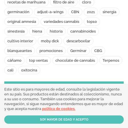
recetas de marihuana
filtro de aire
cloro
germinación
adjust-a-wings
CBN
2021
sinergia
original amnesia
variedades cannabis
top10
sinestesia
hiena
historia
cannabinoides
cultivo interior
moby dick
descarboxilar
blanqueantes
promociones
Germinar
CBG
cáñamo
top ventas
chocolate de cannabis
Terpenos
cali
oxitocina
NUEVOS PRODUCTOS EN LA TIENDA
Este sitio es para mayores de edad, consulte la legislación vigente
en su país. Sus productos están destinados al coleccionismo, nunca
SUPER BOOF X RAINBOW SHERBET #11 FEMINIZADA
a su uso o consumo. También usa cookies para mejorar la
navegación, si sigue navegando entendemos que es mayor de edad
Sweet Seeds
y que acepta nuestra
política de cookies.
CANNABIS ALTO CBD INDOOR AMNESIA
Arima CBD