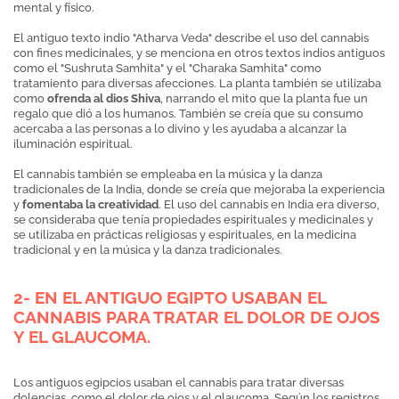
mental y físico.
El antiguo texto indio "Atharva Veda" describe el uso del cannabis
con fines medicinales, y se menciona en otros textos indios antiguos
como el "Sushruta Samhita" y el "Charaka Samhita" como
tratamiento para diversas afecciones. La planta también se utilizaba
como
ofrenda al dios Shiva
, narrando el mito que la planta fue un
regalo que dió a los humanos. También se creía que su consumo
acercaba a las personas a lo divino y les ayudaba a alcanzar la
iluminación espiritual.
El cannabis también se empleaba en la música y la danza
tradicionales de la India, donde se creía que mejoraba la experiencia
y
fomentaba la creatividad
. El uso del cannabis en India era diverso,
se consideraba que tenía propiedades espirituales y medicinales y
se utilizaba en prácticas religiosas y espirituales, en la medicina
tradicional y en la música y la danza tradicionales.
2- EN EL ANTIGUO EGIPTO USABAN EL
CANNABIS PARA TRATAR EL DOLOR DE OJOS
Y EL GLAUCOMA.
Los antiguos egipcios usaban el cannabis para tratar diversas
dolencias, como el dolor de ojos y el glaucoma. Según los registros