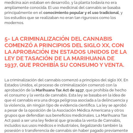
medicina aún estaban en desarrollo, y la planta todavía no era
ampliamente conocida. El uso medicinal del cannabis se basaba
principalmente en el
conocimiento popular y el uso tradicional
, y
los estudios que se realizaban no eran tan rigurosos como los
modernos.
5- LA CRIMINALIZACIÓN DEL CANNABIS
COMENZÓ A PRINCIPIOS DEL SIGLO XX, CON
LA APROBACIÓN EN ESTADOS UNIDOS DE LA
LEY DE TASACIÓN DE LA MARIHUANA DE
1937, QUE PROHIBÍA SU CONSUMO Y VENTA.
La criminalización del cannabis comenzó a principios del siglo XX. En
Estados Unidos, el proceso de criminalización comenzó con la
aprobación de la
Marihuana Tax Act de 1937
, que prohibía de hecho
el consumo y la venta de cannabis. Esta ley se basaba en la idea de
que el cannabis era una droga peligrosa asociada a la delincuencia y
la violencia, sin ningún tipo de evidencia científica. La ley se aprobó
a pesar de la oposición de la Asociación Médica Americana y otros
grupos que defendían sus beneficios medicinales. La Marihuana Tax
Act pasó a ser una ley federal que gravaba la venta de Cannabis,
incluidos sus usos médicos e industriales, ilegalizando también la
posesión o transferencia de cannabis sin haber pagado previamente