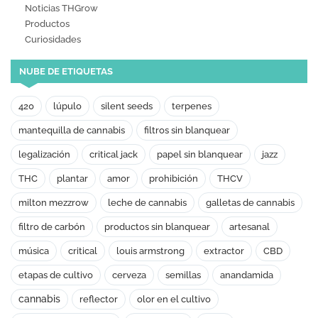
Noticias THGrow
Productos
Curiosidades
NUBE DE ETIQUETAS
420
lúpulo
silent seeds
terpenes
mantequilla de cannabis
filtros sin blanquear
legalización
critical jack
papel sin blanquear
jazz
THC
plantar
amor
prohibición
THCV
milton mezzrow
leche de cannabis
galletas de cannabis
filtro de carbón
productos sin blanquear
artesanal
música
critical
louis armstrong
extractor
CBD
etapas de cultivo
cerveza
semillas
anandamida
cannabis
reflector
olor en el cultivo