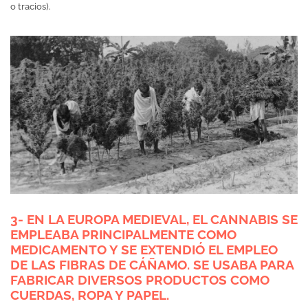
o tracios).
3- EN LA EUROPA MEDIEVAL, EL CANNABIS SE
EMPLEABA PRINCIPALMENTE COMO
MEDICAMENTO Y SE EXTENDIÓ EL EMPLEO
DE LAS FIBRAS DE CÁÑAMO. SE USABA PARA
FABRICAR DIVERSOS PRODUCTOS COMO
CUERDAS, ROPA Y PAPEL.