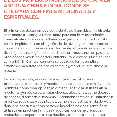
ANTIGUA CHINA E INDIA, DONDE SE
UTILIZABA CON FINES MEDICINALES Y
ESPIRITUALES.
El primer uso documentado de la planta de Cannabis en
la historia
se remonta a la antigua China, tanto para con fines medicinales
como rituales
. Shennong o Shen-nung (según chino tradicional o
chino simplificado, con el significado de Divino granjero), también
conocido como Emperador Yan, transmitió a los antiguos la práctica
de la agricultura según cuenta la tradición, mostrando de paso las
propiedades medicinales del Cannabis. Todo esto ocurría en el año
2737 a.E.C. En China el cannabis se utilizó de forma amplia y
extendida para tratar dolencias como la gota, el reumatismo o la
malaria.
En la
antigua India
, se consideraba que el cannabis tenía
propiedades espirituales y medicinales. Se le conocía con diversos
nombres, como "bhang", "ganja" y "marihuana", y se utilizaba en la
medicina ayurvédica para tratar diversas afecciones, como dolores
de cabeza, disentería e insomnio. El cannabis también se utilizaba en
prácticas religiosas y espirituales, como en el festival hindú de Holi,
donde se consumía como parte de las celebraciones. También se
utilizaba en prácticas tántricas y yóguicas, donde se creía que
mejoraba las experiencias espirituales y fomentaba el bienestar