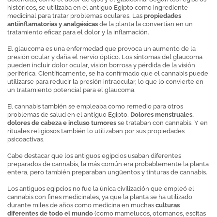
históricos, se utilizaba en el antiguo Egipto como ingrediente
medicinal para tratar problemas oculares. Las
propiedades
antiinflamatorias y analgésicas
de la planta la convertían en un
tratamiento eficaz para el dolor y la inflamación.
El glaucoma es una enfermedad que provoca un aumento de la
presión ocular y daña el nervio óptico. Los síntomas del glaucoma
pueden incluir dolor ocular, visión borrosa y pérdida de la visión
periférica. Científicamente, se ha confirmado que el cannabis puede
utilizarse para reducir la presión intraocular, lo que lo convierte en
un tratamiento potencial para el glaucoma.
El cannabis también se empleaba como remedio para otros
problemas de salud en el antiguo Egipto.
Dolores menstruales,
dolores de cabeza e incluso tumores
se trataban con cannabis. Y en
rituales religiosos también lo utilizaban por sus propiedades
psicoactivas.
Cabe destacar que los antiguos egipcios usaban diferentes
preparados de cannabis, la más común era probablemente la planta
entera, pero también preparaban ungüentos y tinturas de cannabis.
Los antiguos egipcios no fue la única civilización que empleó el
cannabis con fines medicinales, ya que la planta se ha utilizado
durante miles de años como medicina en muchas
culturas
diferentes de todo el mundo
(como mamelucos, otomanos, escitas