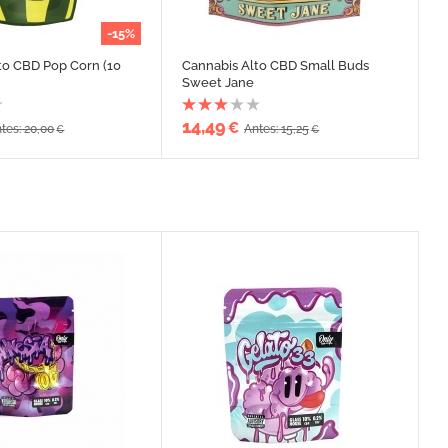
-15%
to CBD Pop Corn (10
Cannabis Alto CBD Small Buds
Sweet Jane
14,49
€
tes: 20,00
Antes: 15,25
€
€