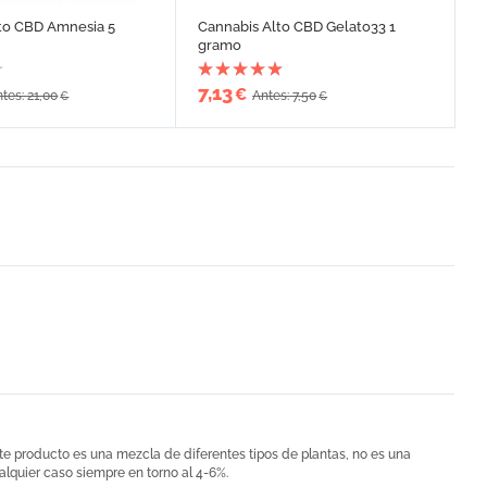
to CBD Amnesia 5
Cannabis Alto CBD Gelato33 1
gramo
7,13
€
tes: 21,00
Antes: 7,50
€
€
te producto es una mezcla de diferentes tipos de plantas, no es una
alquier caso siempre en torno al 4-6%.