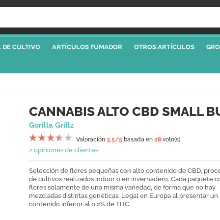
 DE CULTIVO
ARTÍCULOS FUMADOR
OTROS ARTÍCULOS
GRO
CANNABIS ALTO CBD SMALL B
Gorilla Grillz
Valoración
3.5
/5
basada en
28
voto(s)
2 opiniones de clientes
Selección de flores pequeñas con alto contenido de CBD, pro
de cultivos realizados indoor o en invernadero. Cada paquete 
flores solamente de una misma variedad, de forma que no hay
mezcladas distintas genéticas. Legal en Europa al presentar un
contenido inferior al 0.2% de THC.