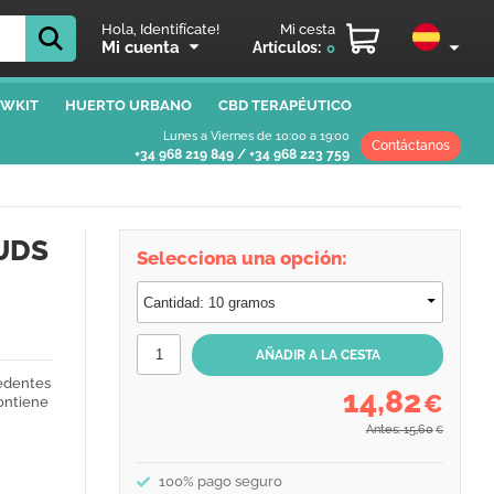
Hola, Identifícate!
Mi cesta
Mi cuenta
Artículos:
0
WKIT
HUERTO URBANO
CBD TERAPÉUTICO
Lunes a Viernes de 10:00 a 19:00
Contáctanos
+34 968 219 849
/
+34 968 223 759
UDS
Selecciona una opción:
cedentes
14,82
€
contiene
Antes: 15,60
€
100% pago seguro