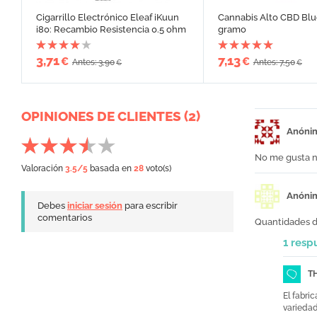
Cigarrillo Electrónico Eleaf iKuun
Cannabis Alto CBD Blu
i80: Recambio Resistencia 0.5 ohm
gramo
3,71
7,13
€
€
Antes: 3,90
Antes: 7,50
€
€
OPINIONES DE CLIENTES (2)
Anóni
No me gusta 
Valoración
3.5
/5
basada en
28
voto(s)
Anóni
Debes
iniciar sesión
para escribir
comentarios
Quantidades d
1 resp
T
El fabri
variedad