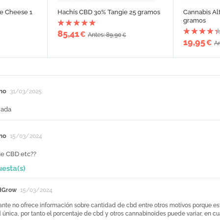
e Cheese 1
Hachís CBD 30% Tangie 25 gramos
Cannabis Al
gramos
85,41
€
Antes: 89,90
€
19,95
€
An
mo
31/03/2025
nada
mo
15/03/2024
e CBD etc??
uesta(s)
HGrow
15/03/2024
cante no ofrece información sobre cantidad de cbd entre otros motivos porque es
 única, por tanto el porcentaje de cbd y otros cannabinoides puede variar, en cu