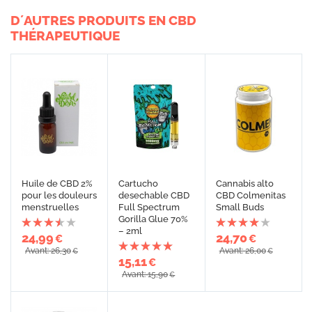
D´AUTRES PRODUITS EN CBD
THÉRAPEUTIQUE
Huile de CBD 2%
Cartucho
Cannabis alto
pour les douleurs
desechable CBD
CBD Colmenitas
menstruelles
Full Spectrum
Small Buds
Gorilla Glue 70%
– 2ml
24,99
24,70
€
€
Avant: 26,30
Avant: 26,00
€
€
15,11
€
Avant: 15,90
€