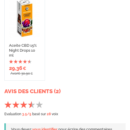
Aceite CBD 15%
Night Drops 10
ml
29,36
€
Avant: 30,90
€
AVIS DES CLIENTS (2)
Evaluation
3.5
/5
basé sur
28
voix
Vous devez
vous identifier
pour écrire des commentaires.