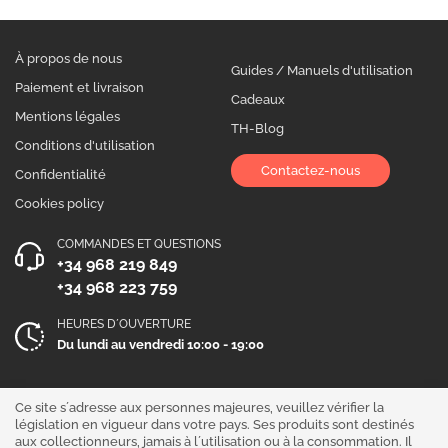
À propos de nous
Guides / Manuels d'utilisation
Paiement et livraison
Cadeaux
Mentions légales
TH-Blog
Conditions d'utilisation
Contactez-nous
Confidentialité
Cookies policy
COMMANDES ET QUESTIONS
+34 968 219 849
+34 968 223 759
HEURES D´OUVERTURE
Du lundi au vendredi 10:00 - 19:00
Suivez-nous !
Ce site s´adresse aux personnes majeures, veuillez vérifier la
législation en vigueur dans votre pays. Ses produits sont destinés
aux collectionneurs, jamais à l´utilisation ou à la consommation. Il