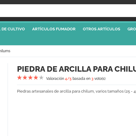
 DE CULTIVO
ARTÍCULOS FUMADOR
OTROS ARTÍCULOS
GRO
hilums
PIEDRA DE ARCILLA PARA CHI
Valoración
4
/5
basada en
3
voto(s)
Piedras artesanales de arcilla para chilum, varios tamaños (25 - 