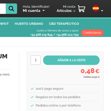
Hola, Identifícate!
Mi cesta
Mi cuenta
Artículos:
0
WKIT
HUERTO URBANO
CBD TERAPÉUTICO
Lunes a Viernes de 10:00 a 19:00
Contáctanos
+34 968 219 849
/
+34 968 223 759
LUM
0,48
€
40 mm).
Antes: 0,50
€
100% pago seguro
Regalos en todos los pedidos
Pedidos online o por teléfono