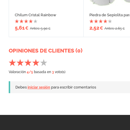
Chilum Cristal Rainbow
Piedra de Sepiolita pa
5,61
2,52
€
€
Antes: 5,90
Antes: 2,65
€
€
OPINIONES DE CLIENTES (0)
Valoración
4
/5
basada en
3
voto(s)
Debes
iniciar sesión
para escribir comentarios