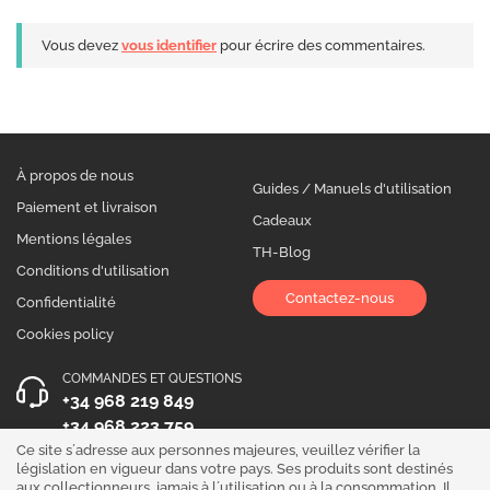
Vous devez
vous identifier
pour écrire des commentaires.
À propos de nous
Guides / Manuels d'utilisation
Paiement et livraison
Cadeaux
Mentions légales
TH-Blog
Conditions d'utilisation
Contactez-nous
Confidentialité
Cookies policy
COMMANDES ET QUESTIONS
+34 968 219 849
+34 968 223 759
Ce site s´adresse aux personnes majeures, veuillez vérifier la
HEURES D´OUVERTURE
législation en vigueur dans votre pays. Ses produits sont destinés
aux collectionneurs, jamais à l´utilisation ou à la consommation. Il
Du lundi au vendredi 10:00 - 19:00