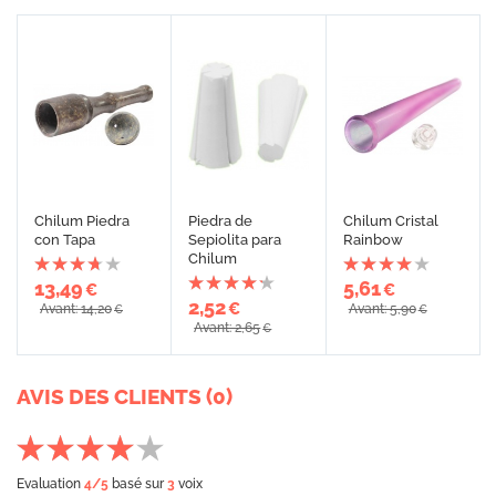
Chilum Piedra
Piedra de
Chilum Cristal
con Tapa
Sepiolita para
Rainbow
Chilum
13,49
5,61
€
€
2,52
€
Avant: 14,20
Avant: 5,90
€
€
Avant: 2,65
€
AVIS DES CLIENTS (0)
Evaluation
4
/5
basé sur
3
voix