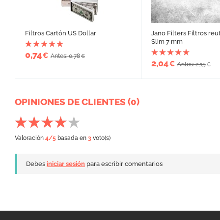
Filtros Cartón US Dollar
Jano Filters Filtros reu
Slim 7 mm
0,74
€
Antes: 0,78
€
2,04
€
Antes: 2,15
€
OPINIONES DE CLIENTES (0)
Valoración
4
/5
basada en
3
voto(s)
Debes
iniciar sesión
para escribir comentarios