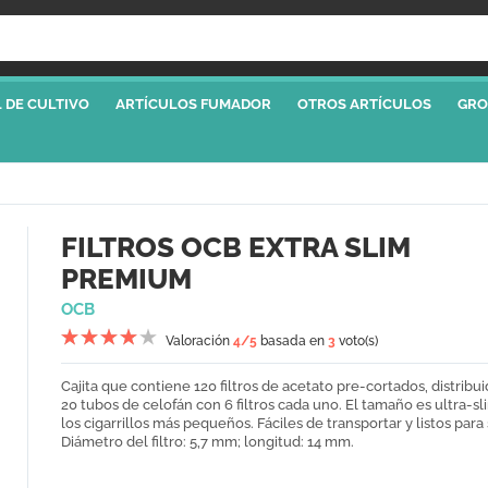
 DE CULTIVO
ARTÍCULOS FUMADOR
OTROS ARTÍCULOS
GRO
FILTROS OCB EXTRA SLIM
PREMIUM
OCB
Valoración
4
/5
basada en
3
voto(s)
Cajita que contiene 120 filtros de acetato pre-cortados, distribu
20 tubos de celofán con 6 filtros cada uno. El tamaño es ultra-sl
los cigarrillos más pequeños. Fáciles de transportar y listos para
Diámetro del filtro: 5,7 mm; longitud: 14 mm.