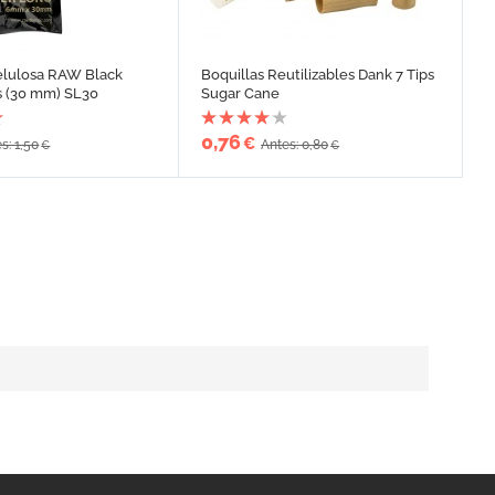
Celulosa RAW Black
Boquillas Reutilizables Dank 7 Tips
s (30 mm) SL30
Sugar Cane
0,76
€
s: 1,50
Antes: 0,80
€
€