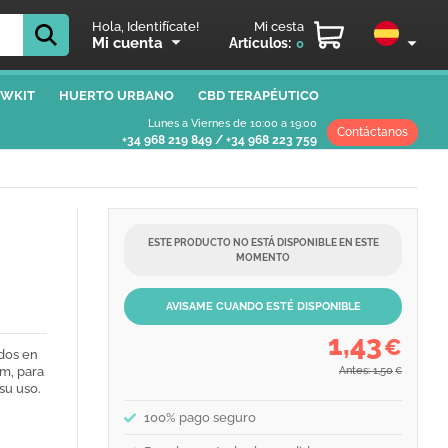
Hola, Identifícate!
Mi cesta
Mi cuenta
Artículos:
0
WKIT
HUERTO URBANO
CBD TERAPÉUTICO
Lunes a Viernes de 10:00 a 19:00
Contáctanos
+34 968 219 849
/
+34 968 223 759
ESTE PRODUCTO NO ESTÁ DISPONIBLE EN ESTE
MOMENTO
AVISAME CUANDO ESTÉ DISPONIBLE
1,43
€
idos en
im, para
Antes: 1,50
€
 su uso.
100% pago seguro