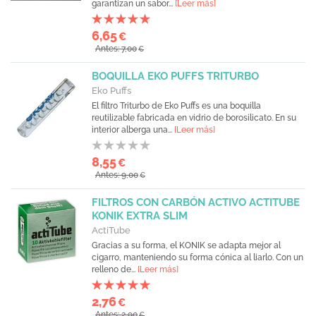
garantizan un sabor...
[Leer más]
6,65
€
Antes: 7,00
€
BOQUILLA EKO PUFFS TRITURBO
Eko Puffs
El filtro Triturbo de Eko Puffs es una boquilla
reutilizable fabricada en vidrio de borosilicato. En su
interior alberga una...
[Leer más]
8,55
€
Antes: 9,00
€
FILTROS CON CARBÓN ACTIVO ACTITUBE
KONIK EXTRA SLIM
ActiTube
Gracias a su forma, el KONIK se adapta mejor al
cigarro, manteniendo su forma cónica al liarlo. Con un
relleno de...
[Leer más]
2,76
€
Antes: 2,90
€