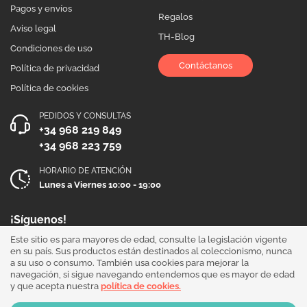
Pagos y envíos
Regalos
Aviso legal
TH-Blog
Condiciones de uso
Contáctanos
Política de privacidad
Política de cookies
PEDIDOS Y CONSULTAS
+34 968 219 849
+34 968 223 759
HORARIO DE ATENCIÓN
Lunes a Viernes 10:00 - 19:00
¡Síguenos!
Este sitio es para mayores de edad, consulte la legislación vigente
en su país. Sus productos están destinados al coleccionismo, nunca
a su uso o consumo. También usa cookies para mejorar la
navegación, si sigue navegando entendemos que es mayor de edad
y que acepta nuestra
política de cookies.
Our products are sold for collection purposes only. Read the
legal disclaimer
.