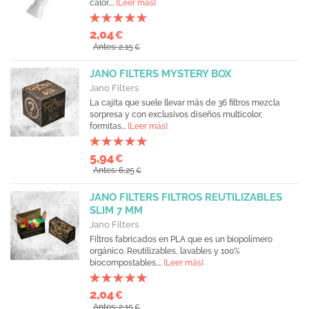
calor....
[Leer más]
2,04
€
Antes: 2,15
€
JANO FILTERS MYSTERY BOX
Jano Filters
La cajita que suele llevar más de 36 filtros mezcla
sorpresa y con exclusivos diseños multicolor,
formitas...
[Leer más]
5,94
€
Antes: 6,25
€
JANO FILTERS FILTROS REUTILIZABLES
SLIM 7 MM
Jano Filters
Filtros fabricados en PLA que es un biopolímero
orgánico. Reutilizables, lavables y 100%
biocompostables....
[Leer más]
2,04
€
Antes: 2,15
€