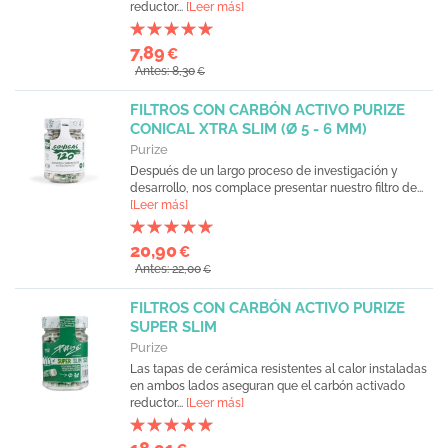
reductor...
[Leer más]
7,89
€
Antes: 8,30
€
FILTROS CON CARBÓN ACTIVO PURIZE
CONICAL XTRA SLIM (Ø 5 - 6 MM)
Purize
Después de un largo proceso de investigación y
desarrollo, nos complace presentar nuestro filtro de...
[Leer más]
20,90
€
Antes: 22,00
€
FILTROS CON CARBÓN ACTIVO PURIZE
SUPER SLIM
Purize
Las tapas de cerámica resistentes al calor instaladas
en ambos lados aseguran que el carbón activado
reductor...
[Leer más]