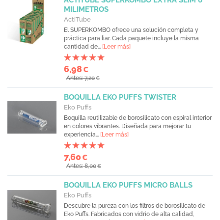
ACTITUBE SUPERKOMBO EXTRA SLIM 6
MILIMETROS
ActiTube
El SUPERKOMBO ofrece una solución completa y
práctica para liar. Cada paquete incluye la misma
cantidad de...
[Leer más]
6,98
€
Antes: 7,20
€
BOQUILLA EKO PUFFS TWISTER
Eko Puffs
Boquilla reutilizable de borosilicato con espiral interior
en colores vibrantes. Diseñada para mejorar tu
experiencia...
[Leer más]
7,60
€
Antes: 8,00
€
BOQUILLA EKO PUFFS MICRO BALLS
Eko Puffs
Descubre la pureza con los filtros de borosilicato de
Eko Puffs. Fabricados con vidrio de alta calidad,