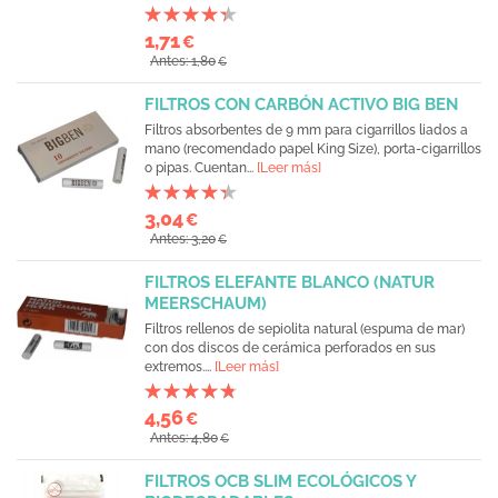
1,71
€
Antes: 1,80
€
FILTROS CON CARBÓN ACTIVO BIG BEN
Filtros absorbentes de 9 mm para cigarrillos liados a
mano (recomendado papel King Size), porta-cigarrillos
o pipas. Cuentan...
[Leer más]
3,04
€
Antes: 3,20
€
FILTROS ELEFANTE BLANCO (NATUR
MEERSCHAUM)
Filtros rellenos de sepiolita natural (espuma de mar)
con dos discos de cerámica perforados en sus
extremos....
[Leer más]
4,56
€
Antes: 4,80
€
FILTROS OCB SLIM ECOLÓGICOS Y