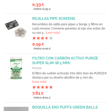
0,33
€
Antes: 0,35
€
REJILLAS PIPE SCREENS
Recambios de rejilla para pipas y bongs. 5 filtros en
cada envase. Conviene ponerlas al rojo vivo antes de
su uso y...
[Leer más]
0,19
€
Antes: 0,20
€
FILTRO CON CARBÓN ACTIVO PURIZE
SUPER SLIM (Ø 5 MM)
Purize
El filtro de carbón activado Xtra Slim Size de PURIZE®
destaca por su diseño ultrafino de 5 mm de...
[Leer más]
7,61
€
Antes: 8,01
€
BOQUILLA EKO PUFFS GREEN BALLS