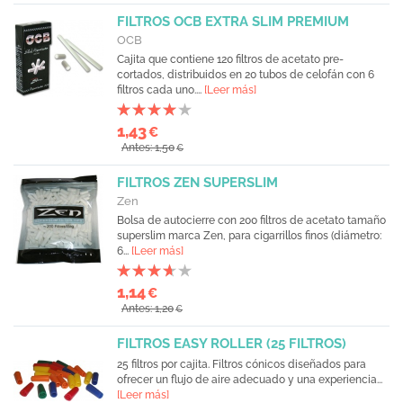
FILTROS OCB EXTRA SLIM PREMIUM
OCB
Cajita que contiene 120 filtros de acetato pre-
cortados, distribuidos en 20 tubos de celofán con 6
filtros cada uno....
[Leer más]
1,43
€
Antes: 1,50
€
FILTROS ZEN SUPERSLIM
Zen
Bolsa de autocierre con 200 filtros de acetato tamaño
superslim marca Zen, para cigarrillos finos (diámetro:
6...
[Leer más]
1,14
€
Antes: 1,20
€
FILTROS EASY ROLLER (25 FILTROS)
25 filtros por cajita. Filtros cónicos diseñados para
ofrecer un flujo de aire adecuado y una experiencia...
[Leer más]