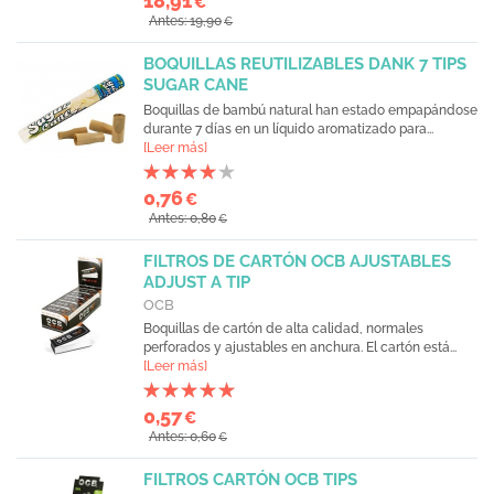
18,91
€
Antes: 19,90
€
BOQUILLAS REUTILIZABLES DANK 7 TIPS
SUGAR CANE
Boquillas de bambú natural han estado empapándose
durante 7 días en un líquido aromatizado para...
[Leer más]
0,76
€
Antes: 0,80
€
FILTROS DE CARTÓN OCB AJUSTABLES
ADJUST A TIP
OCB
Boquillas de cartón de alta calidad, normales
perforados y ajustables en anchura. El cartón está...
[Leer más]
0,57
€
Antes: 0,60
€
FILTROS CARTÓN OCB TIPS