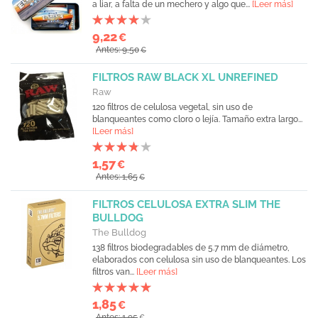
a liar, a falta de un mechero y algo que...
[Leer más]
9,22
€
Antes: 9,50
€
FILTROS RAW BLACK XL UNREFINED
Raw
120 filtros de celulosa vegetal, sin uso de
blanqueantes como cloro o lejía. Tamaño extra largo...
[Leer más]
1,57
€
Antes: 1,65
€
FILTROS CELULOSA EXTRA SLIM THE
BULLDOG
The Bulldog
138 filtros biodegradables de 5.7 mm de diámetro,
elaborados con celulosa sin uso de blanqueantes. Los
filtros van...
[Leer más]
1,85
€
Antes: 1,95
€