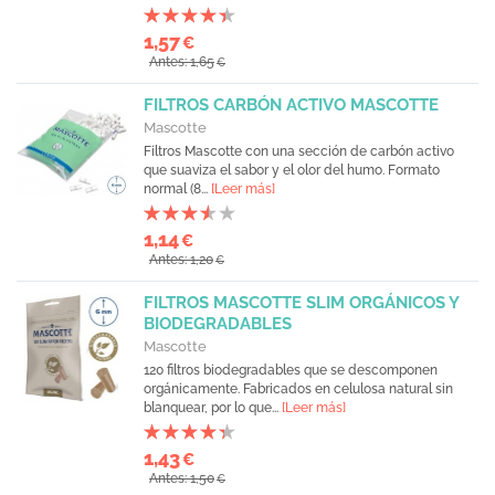
1,57
€
Antes: 1,65
€
FILTROS CARBÓN ACTIVO MASCOTTE
Mascotte
Filtros Mascotte con una sección de carbón activo
que suaviza el sabor y el olor del humo. Formato
normal (8...
[Leer más]
1,14
€
Antes: 1,20
€
FILTROS MASCOTTE SLIM ORGÁNICOS Y
BIODEGRADABLES
Mascotte
120 filtros biodegradables que se descomponen
orgánicamente. Fabricados en celulosa natural sin
blanquear, por lo que...
[Leer más]
1,43
€
Antes: 1,50
€