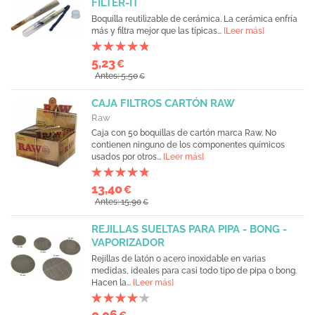
FILTER-IT
Boquilla reutilizable de cerámica. La cerámica enfría
más y filtra mejor que las típicas...
[Leer más]
5,23
€
Antes: 5,50
€
CAJA FILTROS CARTÓN RAW
Raw
Caja con 50 boquillas de cartón marca Raw. No
contienen ninguno de los componentes químicos
usados por otros...
[Leer más]
13,40
€
Antes: 15,90
€
REJILLAS SUELTAS PARA PIPA - BONG -
VAPORIZADOR
Rejillas de latón o acero inoxidable en varias
medidas, ideales para casi todo tipo de pipa o bong.
Hacen la...
[Leer más]
0,06