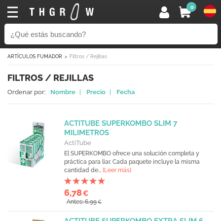
0
ARTÍCULOS FUMADOR
Filtros / Rejillas
FILTROS / REJILLAS
Ordenar por:
Nombre
|
Precio
|
Fecha
ACTITUBE SUPERKOMBO SLIM 7
MILIMETROS
ActiTube
El SUPERKOMBO ofrece una solución completa y
práctica para liar. Cada paquete incluye la misma
cantidad de...
[Leer más]
6,78
€
Antes: 6,99
€