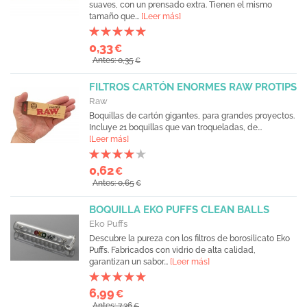
suaves, con un prensado extra. Tienen el mismo
tamaño que...
[Leer más]
0,33
€
Antes: 0,35
€
FILTROS CARTÓN ENORMES RAW PROTIPS
Raw
Boquillas de cartón gigantes, para grandes proyectos.
Incluye 21 boquillas que van troqueladas, de...
[Leer más]
0,62
€
Antes: 0,65
€
BOQUILLA EKO PUFFS CLEAN BALLS
Eko Puffs
Descubre la pureza con los filtros de borosilicato Eko
Puffs. Fabricados con vidrio de alta calidad,
garantizan un sabor...
[Leer más]
6,99
€
Antes: 7,36
€