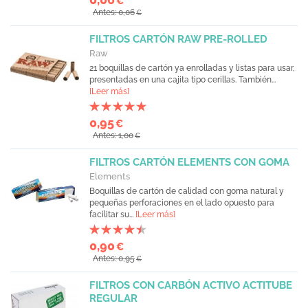
€
Antes: 0,06
€
FILTROS CARTÓN RAW PRE-ROLLED
Raw
21 boquillas de cartón ya enrolladas y listas para usar,
presentadas en una cajita tipo cerillas. También...
[Leer más]
0,95
€
Antes: 1,00
€
FILTROS CARTÓN ELEMENTS CON GOMA
Elements
Boquillas de cartón de calidad con goma natural y
pequeñas perforaciones en el lado opuesto para
facilitar su...
[Leer más]
0,90
€
Antes: 0,95
€
FILTROS CON CARBÓN ACTIVO ACTITUBE
REGULAR