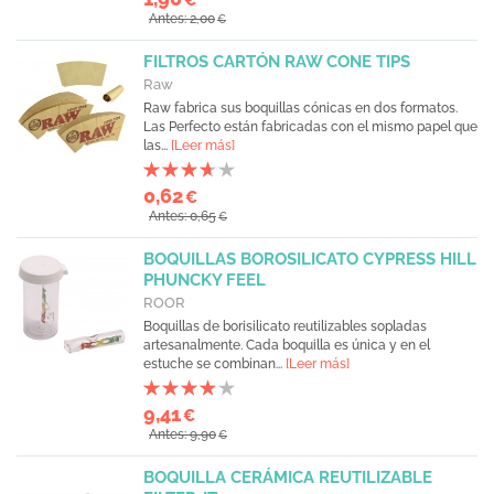
Antes: 2,00
€
FILTROS CARTÓN RAW CONE TIPS
Raw
Raw fabrica sus boquillas cónicas en dos formatos.
Las Perfecto están fabricadas con el mismo papel que
las...
[Leer más]
0,62
€
Antes: 0,65
€
BOQUILLAS BOROSILICATO CYPRESS HILL
PHUNCKY FEEL
ROOR
Boquillas de borisilicato reutilizables sopladas
artesanalmente. Cada boquilla es única y en el
estuche se combinan...
[Leer más]
9,41
€
Antes: 9,90
€
BOQUILLA CERÁMICA REUTILIZABLE