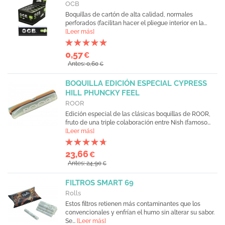
OCB
Boquillas de cartón de alta calidad, normales
perforados (facilitan hacer el pliegue interior en la...
[Leer más]
0,57
€
Antes: 0,60
€
BOQUILLA EDICIÓN ESPECIAL CYPRESS
HILL PHUNCKY FEEL
ROOR
Edición especial de las clásicas boquillas de ROOR,
fruto de una triple colaboración entre Nish (famoso...
[Leer más]
23,66
€
Antes: 24,90
€
FILTROS SMART 69
Rolls
Estos filtros retienen más contaminantes que los
convencionales y enfrían el humo sin alterar su sabor.
Se...
[Leer más]