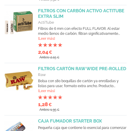
FILTROS CON CARBÓN ACTIVO ACTITUBE
EXTRA SLIM
ActiTube
Filtros de 6 mm con efecto FULL FLAVOR. Al estar
medio llenos de carbón, filtran significativamente...
[Leer más]
2,04
€
Antes: 2,15
€
FILTROS CARTÓN RAW WIDE PRE-ROLLED
Raw
Bolsa con 180 boquillas de cartón ya enrolladas y
listas para usar, formato extra ancho. Producto...
[Leer más]
1,28
€
Antes: 1,35
€
CAJA FUMADOR STARTER BOX
Pequeña caja que contiene lo esencial para comenzar