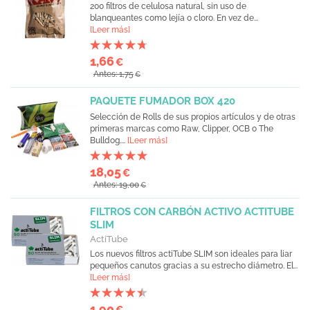
200 filtros de celulosa natural, sin uso de
blanqueantes como lejía o cloro. En vez de...
[Leer más]
1,66
€
Antes: 1,75
€
PAQUETE FUMADOR BOX 420
Selección de Rolls de sus propios artículos y de otras
primeras marcas como Raw, Clipper, OCB o The
Bulldog....
[Leer más]
18,05
€
Antes: 19,00
€
FILTROS CON CARBÓN ACTIVO ACTITUBE
SLIM
ActiTube
Los nuevos filtros actiTube SLIM son ideales para liar
pequeños canutos gracias a su estrecho diámetro. El...
[Leer más]
1,90
€