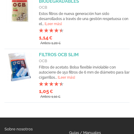
BIODEGRADABLES
OCB
Estos filtros de nueva generación han sido
desarrollados a través de una gestión respetuosa con
el...
[Leer más]
1,14
€
Antes: 1,20
€
FILTROS OCB SLIM
OCB
Filtros de acetato. Bolsa flexible inviolable con
autocierre de 150 filtros de 6 mm de diámetro para liar
cigarrillos...
[Leer más]
1,05
€
Antes: 1,10
€
Sobre nosotros
Guías / Manuales