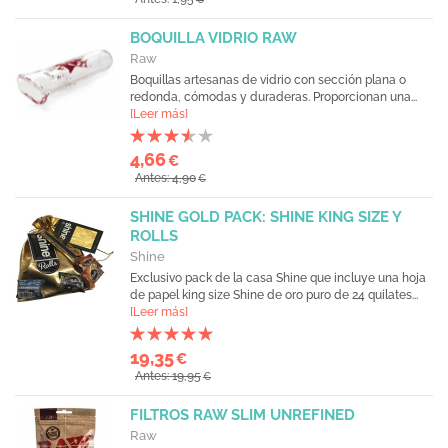
BOQUILLA VIDRIO RAW
Raw
Boquillas artesanas de vidrio con sección plana o
redonda, cómodas y duraderas. Proporcionan una...
[Leer más]
4,66
€
Antes: 4,90
€
SHINE GOLD PACK: SHINE KING SIZE Y
ROLLS
Shine
Exclusivo pack de la casa Shine que incluye una hoja
de papel king size Shine de oro puro de 24 quilates...
[Leer más]
19,35
€
Antes: 19,95
€
FILTROS RAW SLIM UNREFINED
Raw