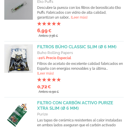
Eko Puffs
Descubre la pureza con los filtros de borosilicato Eko
Puffs. Fabricados con vidrio de alta calidad,
garantizan un sabor...
[Leer más]
6,99
€
Antes: 7,36
€
FILTROS BÚHO CLASSIC SLIM (Ø 6 MM)
Buho Rolling Papers
-20% Precio Especial
Filtros de acetato de excelente calidad fabricados en
España con energías renovables y la última...
[Leer más]
0,72
€
Antes: 0,90
€
FILTRO CON CARBÓN ACTIVO PURIZE
XTRA SLIM (Ø 6 MM)
Purize
Las tapas de cerámica resistentes al calor instaladas
en ambos lados aseguran que el carbón activado