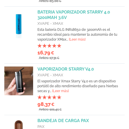
Antes: 85,00
€
BATERIA VAPORIZADOR STARRY 4.0
3200MAH 3.6V
XVAPE - XMAX
Esta batería DLG INR18650 de 3200mAh es el
recambio ideal para mantener la autonomía de tu
vaporizador XMax...
[Leer más]
16,79
€
Antes: 17,31
€
VAPORIZADOR STARRY V4.0
XVAPE - XMAX
El vaporizador Xmax Starry V4.0 es un dispositivo
portátil de alto rendimiento diseñado para hierbas
secas y...
[Leer más]
98,37
€
Antes: 101,41
€
BANDEJA DE CARGA PAX
PAX