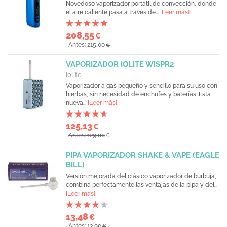
Novedoso vaporizador portátil de convección, donde
el aire caliente pasa a través de...
[Leer más]
208,55
€
Antes: 215,00
€
VAPORIZADOR IOLITE WISPR2
Iolite
Vaporizador a gas pequeño y sencillo para su uso con
hierbas, sin necesidad de enchufes y baterías. Esta
nueva...
[Leer más]
125,13
€
Antes: 129,00
€
PIPA VAPORIZADOR SHAKE & VAPE (EAGLE
BILL)
Versión mejorada del clásico vaporizador de burbuja,
combina perfectamente las ventajas de la pipa y del...
[Leer más]
13,48
€
Antes: 13,90
€