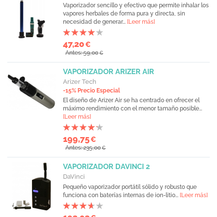
Vaporizador sencillo y efectivo que permite inhalar los
vapores herbales de forma pura y directa, sin
necesidad de generar...
[Leer más]
47,20
€
Antes: 59,00
€
VAPORIZADOR ARIZER AIR
Arizer Tech
-15% Precio Especial
El diseño de Arizer Air se ha centrado en ofrecer el
máximo rendimiento con el menor tamaño posible...
[Leer más]
199,75
€
Antes: 235,00
€
VAPORIZADOR DAVINCI 2
DaVinci
Pequeño vaporizador portátil sólido y robusto que
funciona con baterías internas de ion-litio...
[Leer más]