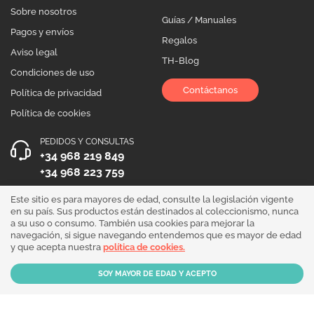
Sobre nosotros
Guías / Manuales
Pagos y envíos
Regalos
Aviso legal
TH-Blog
Condiciones de uso
Contáctanos
Política de privacidad
Política de cookies
PEDIDOS Y CONSULTAS
+34 968 219 849
+34 968 223 759
HORARIO DE ATENCIÓN
Este sitio es para mayores de edad, consulte la legislación vigente
en su país. Sus productos están destinados al coleccionismo, nunca
Lunes a Viernes 10:00 - 19:00
a su uso o consumo. También usa cookies para mejorar la
navegación, si sigue navegando entendemos que es mayor de edad
¡Síguenos!
y que acepta nuestra
política de cookies.