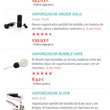
193,03
€
Antes: 199,00
€
VAPORIZADOR ARIZER SOLO
Arizer Tech
Nuevo vaporizador portátil de bolsillo con batería de
ion-litio, pieza calentadora cerámica y...
[Leer más]
139,93
€
Antes: 199,90
€
VAPORIZADOR BUBBLE VAPE
El diseño tipo bombilla es el más habitual entre los
distintos tipos de vaporizadores para usar con un
mechero...
[Leer más]
8,92
€
Antes: 9,20
€
VAPORIZADOR ALIVI8
RED-EYE
Vaporizador portátil de bolsillo fácil de usar y de
limpiar. Al funcionar mediante un mechero no es