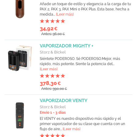
Añade un toque de estilo y elegancia a la carga de tu
PAX 2, PAX 3, PAX Mini o PAX Plus. Esta base, hecha a
medida...
[Leer más]
34,92
€
Antes: 36,00
€
VAPORIZADOR MIGHTY +
Storz & Bickel
Siéntete PODEROSO. Sé PODEROSO.Mejor, más
rápido, más potente. Siente la potencia del...
[Leer más]
378,30
€
Antes: 390,00
€
VAPORIZADOR VENTY
Storz & Bickel
Envio 1 - 3 días
El VENTY es nuestro dispositivo más rápido y el
primer vaporizador de su clase que cuenta con un
flujo de aire...
[Leer más]