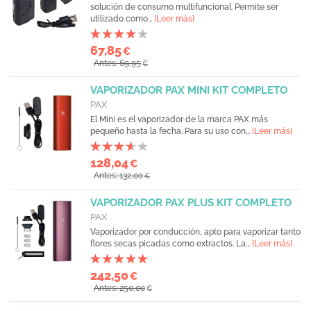
solución de consumo multifuncional. Permite ser
utilizado como...
[Leer más]
67,85
€
Antes: 69,95
€
VAPORIZADOR PAX MINI KIT COMPLETO
PAX
El Mini es el vaporizador de la marca PAX más
pequeño hasta la fecha. Para su uso con...
[Leer más]
128,04
€
Antes: 132,00
€
VAPORIZADOR PAX PLUS KIT COMPLETO
PAX
Vaporizador por conducción, apto para vaporizar tanto
flores secas picadas como extractos. La...
[Leer más]
242,50
€
Antes: 250,00
€