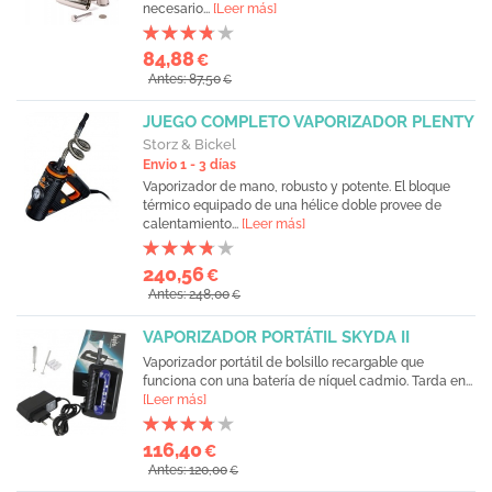
necesario...
[Leer más]
84,88
€
Antes: 87,50
€
JUEGO COMPLETO VAPORIZADOR PLENTY
Storz & Bickel
Envio 1 - 3 días
Vaporizador de mano, robusto y potente. El bloque
térmico equipado de una hélice doble provee de
calentamiento...
[Leer más]
240,56
€
Antes: 248,00
€
VAPORIZADOR PORTÁTIL SKYDA II
Vaporizador portátil de bolsillo recargable que
funciona con una batería de níquel cadmio. Tarda en...
[Leer más]
116,40
€
Antes: 120,00
€