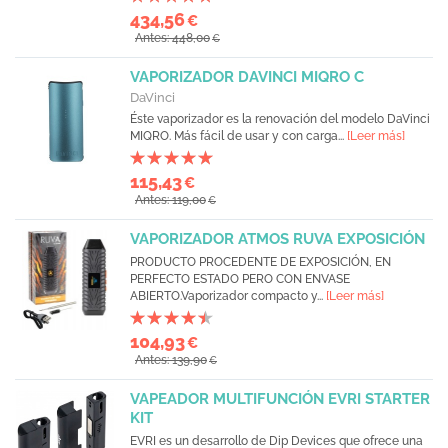
434,56
€
Antes: 448,00
€
VAPORIZADOR DAVINCI MIQRO C
DaVinci
Éste vaporizador es la renovación del modelo DaVinci
MIQRO. Más fácil de usar y con carga...
[Leer más]
115,43
€
Antes: 119,00
€
VAPORIZADOR ATMOS RUVA EXPOSICIÓN
PRODUCTO PROCEDENTE DE EXPOSICIÓN, EN
PERFECTO ESTADO PERO CON ENVASE
ABIERTO.Vaporizador compacto y...
[Leer más]
104,93
€
Antes: 139,90
€
VAPEADOR MULTIFUNCIÓN EVRI STARTER
KIT
EVRI es un desarrollo de Dip Devices que ofrece una