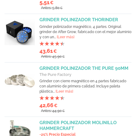
5,51
€
Antes: 5,80
€
GRINDER POLINIZADOR THORINDER
Grinder polinizador magnético, 4 partes. Original
grinder de After Grow, fabricado con el mejor aluminio
y con un...
[Leer más]
43,61
€
Antes: 45,90
€
GRINDER POLINIZADOR THE PURE 90MM
The Pure Factory
Grinder con cierre magnético en 4 partes fabricado
con aluminio de primera calidad. Incluye paleta
plástica...
[Leer más]
42,66
€
Antes: 44,90
€
GRINDER POLINIZADOR MOLINILLO
HAMMERCRAFT
-25% Precio Especial