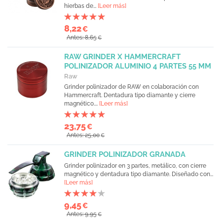
hierbas de...
[Leer más]
8,22
€
Antes: 8,65
€
RAW GRINDER X HAMMERCRAFT
POLINIZADOR ALUMINIO 4 PARTES 55 MM
Raw
Grinder polinizador de RAW en colaboración con
Hammercraft. Dentadura tipo diamante y cierre
magnético....
[Leer más]
23,75
€
Antes: 25,00
€
GRINDER POLINIZADOR GRANADA
Grinder polinizador en 3 partes, metálico, con cierre
magnético y dentadura tipo diamante. Diseñado con...
[Leer más]
9,45
€
Antes: 9,95
€