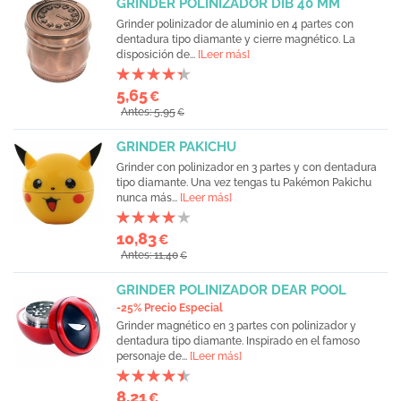
GRINDER POLINIZADOR DIB 40 MM
Grinder polinizador de aluminio en 4 partes con
dentadura tipo diamante y cierre magnético. La
disposición de...
[Leer más]
5,65
€
Antes: 5,95
€
GRINDER PAKICHU
Grinder con polinizador en 3 partes y con dentadura
tipo diamante. Una vez tengas tu Pakémon Pakichu
nunca más...
[Leer más]
10,83
€
Antes: 11,40
€
GRINDER POLINIZADOR DEAR POOL
-25% Precio Especial
Grinder magnético en 3 partes con polinizador y
dentadura tipo diamante. Inspirado en el famoso
personaje de...
[Leer más]
8,21
€