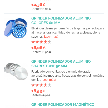
10,36
€
Antes: 10,90
€
GRINDER POLINIZADOR ALUMINIO
COLORES 60 MM
El grinder de mayor tamaño de la gama, perfecto para
almacenar gran cantidad de resina. 4 piezas, cierre
superior...
[Leer más]
16,06
€
Antes: 16,90
€
GRINDER POLINIZADOR ALUMINIO
SHARPSTONE 52 MM
Fabricado con varillas de aluminio de grado
aeronaútico mediante fresadoras de control numérico
con la...
[Leer más]
16,53
€
Antes: 17,40
€
GRINDER POLINIZADOR MAGNÉTICO