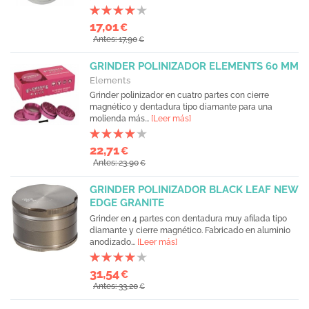
17,01
€
Antes: 17,90
€
GRINDER POLINIZADOR ELEMENTS 60 MM
Elements
Grinder polinizador en cuatro partes con cierre
magnético y dentadura tipo diamante para una
molienda más...
[Leer más]
22,71
€
Antes: 23,90
€
GRINDER POLINIZADOR BLACK LEAF NEW
EDGE GRANITE
Grinder en 4 partes con dentadura muy afilada tipo
diamante y cierre magnético. Fabricado en aluminio
anodizado...
[Leer más]
31,54
€
Antes: 33,20
€