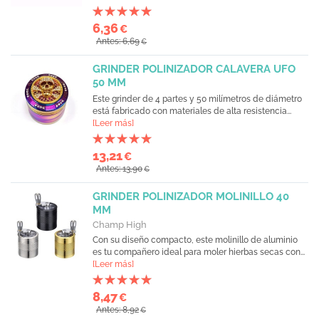
6,36
€
Antes: 6,69
€
GRINDER POLINIZADOR CALAVERA UFO
50 MM
Este grinder de 4 partes y 50 milímetros de diámetro
está fabricado con materiales de alta resistencia...
[Leer más]
13,21
€
Antes: 13,90
€
GRINDER POLINIZADOR MOLINILLO 40
MM
Champ High
Con su diseño compacto, este molinillo de aluminio
es tu compañero ideal para moler hierbas secas con...
[Leer más]
8,47
€
Antes: 8,92
€