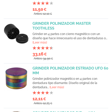
11,50
€
Antes: 12,10
€
GRINDER POLINIZADOR MASTER
TOOTHLESS
Grinder en 4 partes con cierre magnético con un
diseño que hace innecesario el uso de dentaduras o...
[Leer más]
33,16
€
Antes: 34,90
€
GRINDER POLINIZADOR ESTRIADO UFO 60
MM
Grinder polinizador magnético en 4 partes con
dentadura tipo diamante. Diseño original de la
dentadura...
[Leer más]
12,11
€
Antes: 12,75
€