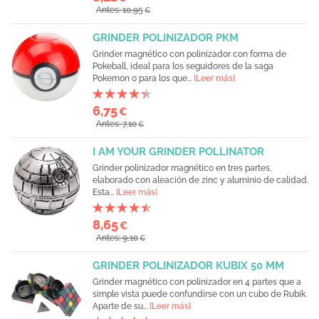
Antes: 10,95
€
GRINDER POLINIZADOR PKM
Grinder magnético con polinizador con forma de
Pokeball, ideal para los seguidores de la saga
Pokemon o para los que...
[Leer más]
6,75
€
Antes: 7,10
€
I AM YOUR GRINDER POLLINATOR
Grinder polinizador magnético en tres partes,
elaborado con aleación de zinc y aluminio de calidad.
Esta...
[Leer más]
8,65
€
Antes: 9,10
€
GRINDER POLINIZADOR KUBIX 50 MM
Grinder magnético con polinizador en 4 partes que a
simple vista puede confundirse con un cubo de Rubik.
Aparte de su...
[Leer más]