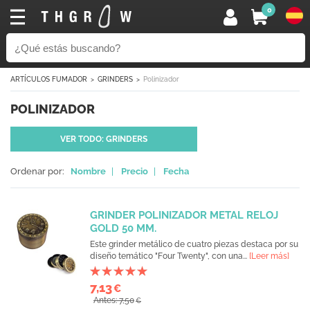
0
ARTÍCULOS FUMADOR
GRINDERS
Polinizador
POLINIZADOR
VER TODO: GRINDERS
Ordenar por:
Nombre
|
Precio
|
Fecha
GRINDER POLINIZADOR METAL RELOJ
GOLD 50 MM.
Este grinder metálico de cuatro piezas destaca por su
diseño temático "Four Twenty", con una...
[Leer más]
7,13
€
Antes: 7,50
€