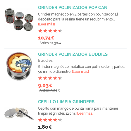
GRINDER POLINIZADOR POP CAN
Grinder magnético en 4 partes con polinizador. El
depósito para la resina tiene un recubrimiento...
[Leer más]
10,74
€
Antes: 11,30
€
GRINDER POLINIZADOR BUDDIES
Buddies
Grinder magnético metálico con polinizador, 3 partes.
50 mm de diámetro.
[Leer más]
9,03
€
Antes: 9,50
€
CEPILLO LIMPIA GRINDERS
Cepillo con mango de punta roma para mantener
limpio el grinder. 12 cm.
[Leer más]
1,80
€