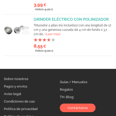
3,99
€
Antes: 4,20
€
GRINDER ELÉCTRICO CON POLINIZADOR
Triturador a pilas (no incluidas) con una longitud de 17
cm y una generosa cazuela de 4 cm de fondo x 3.7
cm de...
[Leer más]
8,55
€
Antes: 9,00
€
Sobre nosotros
Guías / Manuales
Pagos y envíos
Regalos
Aviso legal
TH-Blog
Condiciones de uso
Contáctanos
Política de privacidad