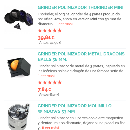
GRINDER POLINIZADOR THORINDER MINI
Thorinder, el original grinder de 4 partes producido
por After Grow, ahora en version Mini con 50 mm de
diametro....
[Leer más]
39,81
€
Antes: 41,90
€
GRINDER POLINIZADOR METAL DRAGONS
BALLS 56 MM.
Grinder polinizador de metal de 3 partes, inspirado en
las icónicas bolas de dragón de una famosa serie de...
[Leer más]
7,84
€
Antes: 8,25
€
GRINDER POLINIZADOR MOLINILLO
WINDOWS 53 MM
Grinder polinizador en 4 partes con cierre magnético
y dentadura tipo diamante, dejando una picadura fina
y...
[Leer más]