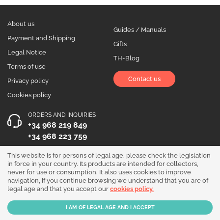
About us
Guides / Manuals
Payment and Shipping
Gifts
Legal Notice
TH-Blog
Terms of use
Contact us
Privacy policy
Cookies policy
ORDERS AND INQUIRIES
+34 968 219 849
+34 968 223 759
OPENING HOURS
This website is for persons of legal age, please check the legislation
in force in your country. Its products are intended for collectors,
Monday to Friday 10:00 - 19:00
never for use or consumption. It also uses cookies to improve
navigation, if you continue browsing we understand that you are of
Follow us!
legal age and that you accept our
cookies policy.