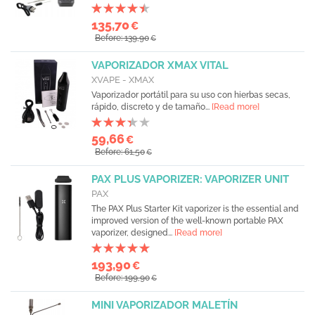
135,70
€
Before: 139,90
€
VAPORIZADOR XMAX VITAL
XVAPE - XMAX
Vaporizador portátil para su uso con hierbas secas,
rápido, discreto y de tamaño...
[Read more]
59,66
€
Before: 61,50
€
PAX PLUS VAPORIZER: VAPORIZER UNIT
PAX
The PAX Plus Starter Kit vaporizer is the essential and
improved version of the well-known portable PAX
vaporizer, designed...
[Read more]
193,90
€
Before: 199,90
€
MINI VAPORIZADOR MALETÍN