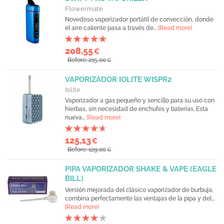
Flowermate
Novedoso vaporizador portátil de convección, donde
el aire caliente pasa a través de...
[Read more]
208,55
€
Before: 215,00
€
VAPORIZADOR IOLITE WISPR2
Iolite
Vaporizador a gas pequeño y sencillo para su uso con
hierbas, sin necesidad de enchufes y baterías. Esta
nueva...
[Read more]
125,13
€
Before: 129,00
€
PIPA VAPORIZADOR SHAKE & VAPE (EAGLE
BILL)
Versión mejorada del clásico vaporizador de burbuja,
combina perfectamente las ventajas de la pipa y del...
[Read more]