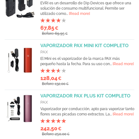
EVRI es un desarrollo de Dip Devices que ofrece una
solución de consumo multifuncional. Permite ser
utilizado como...
[Read more]
67,85
€
Before: 69,95
€
VAPORIZADOR PAX MINI KIT COMPLETO
PAX
El Mini es el vaporizador de la marca PAX más
pequeño hasta la fecha. Para su uso con...
[Read more]
128,04
€
Before: 132,00
€
VAPORIZADOR PAX PLUS KIT COMPLETO
PAX
Vaporizador por conducción, apto para vaporizar tanto
flores secas picadas como extractos. La...
[Read more]
242,50
€
Before: 250,00
€