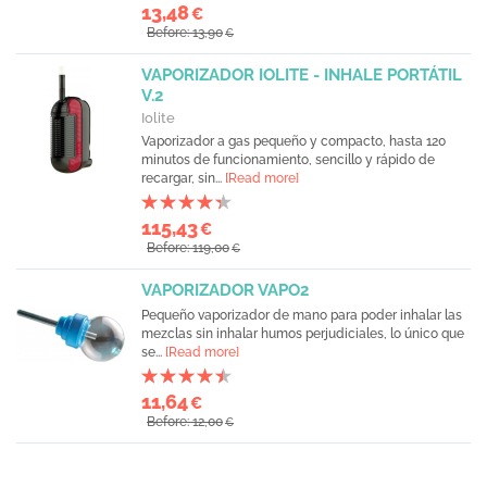
13,48
€
Before: 13,90
€
VAPORIZADOR IOLITE - INHALE PORTÁTIL
V.2
Iolite
Vaporizador a gas pequeño y compacto, hasta 120
minutos de funcionamiento, sencillo y rápido de
recargar, sin...
[Read more]
115,43
€
Before: 119,00
€
VAPORIZADOR VAPO2
Pequeño vaporizador de mano para poder inhalar las
mezclas sin inhalar humos perjudiciales, lo único que
se...
[Read more]
11,64
€
Before: 12,00
€