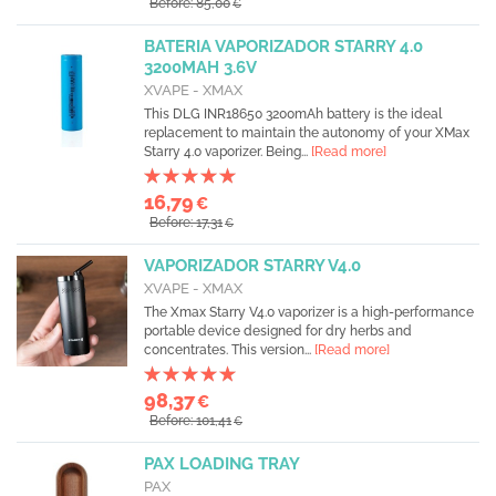
Before: 85,00
€
BATERIA VAPORIZADOR STARRY 4.0
3200MAH 3.6V
XVAPE - XMAX
This DLG INR18650 3200mAh battery is the ideal
replacement to maintain the autonomy of your XMax
Starry 4.0 vaporizer. Being...
[Read more]
16,79
€
Before: 17,31
€
VAPORIZADOR STARRY V4.0
XVAPE - XMAX
The Xmax Starry V4.0 vaporizer is a high-performance
portable device designed for dry herbs and
concentrates. This version...
[Read more]
98,37
€
Before: 101,41
€
PAX LOADING TRAY
PAX