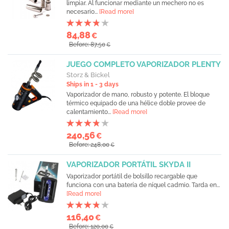
limpiar. Al funcionar mediante un mechero no es
necesario...
[Read more]
84,88
€
Before: 87,50
€
JUEGO COMPLETO VAPORIZADOR PLENTY
Storz & Bickel
Ships in 1 - 3 days
Vaporizador de mano, robusto y potente. El bloque
térmico equipado de una hélice doble provee de
calentamiento...
[Read more]
240,56
€
Before: 248,00
€
VAPORIZADOR PORTÁTIL SKYDA II
Vaporizador portátil de bolsillo recargable que
funciona con una batería de níquel cadmio. Tarda en...
[Read more]
116,40
€
Before: 120,00
€