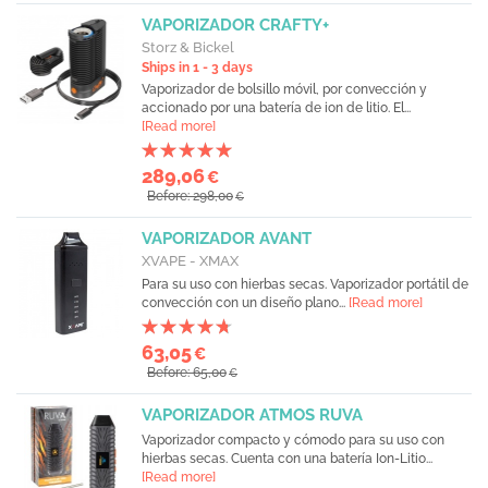
VAPORIZADOR CRAFTY+
Storz & Bickel
Ships in 1 - 3 days
Vaporizador de bolsillo móvil, por convección y
accionado por una batería de ion de litio. El...
[Read more]
289,06
€
Before: 298,00
€
VAPORIZADOR AVANT
XVAPE - XMAX
Para su uso con hierbas secas. Vaporizador portátil de
convección con un diseño plano...
[Read more]
63,05
€
Before: 65,00
€
VAPORIZADOR ATMOS RUVA
Vaporizador compacto y cómodo para su uso con
hierbas secas. Cuenta con una batería Ion-Litio...
[Read more]