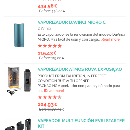
434,56
€
Before: 448,00
€
VAPORIZADOR DAVINCI MIQRO C
DaVinci
Éste vaporizador es la renovación del modelo DaVinci
MIQRO. Más fácil de usar y con carga...
[Read more]
115,43
€
Before: 119,00
€
VAPORIZADOR ATMOS RUVA EXPOSIÇÃO
PRODUCT FROM EXHIBITION, IN PERFECT
CONDITION BUT WITH OPENED
PACKAGING.Vaporizador compacto y cómodo para
su...
[Read more]
104,93
€
Before: 139,90
€
VAPEADOR MULTIFUNCIÓN EVRI STARTER
KIT