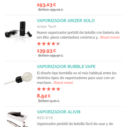
193,03
€
Before: 199,00
€
VAPORIZADOR ARIZER SOLO
Arizer Tech
Nuevo vaporizador portátil de bolsillo con batería de
ion-litio, pieza calentadora cerámica y...
[Read more]
139,93
€
Before: 199,90
€
VAPORIZADOR BUBBLE VAPE
El diseño tipo bombilla es el más habitual entre los
distintos tipos de vaporizadores para usar con un
mechero...
[Read more]
8,92
€
Before: 9,20
€
VAPORIZADOR ALIVI8
RED-EYE
Vaporizador portátil de bolsillo fácil de usar y de