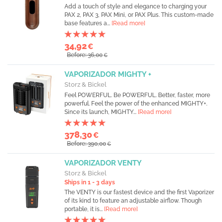
Add a touch of style and elegance to charging your
PAX 2, PAX 3, PAX Mini, or PAX Plus. This custom-made
base features a...
[Read more]
34,92
€
Before: 36,00
€
VAPORIZADOR MIGHTY +
Storz & Bickel
Feel POWERFUL. Be POWERFUL. Better, faster, more
powerful. Feel the power of the enhanced MIGHTY+.
Since its launch, MIGHTY...
[Read more]
378,30
€
Before: 390,00
€
VAPORIZADOR VENTY
Storz & Bickel
Ships in 1 - 3 days
The VENTY is our fastest device and the first Vaporizer
of its kind to feature an adjustable airflow. Though
portable, it is...
[Read more]