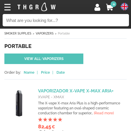
0
SMOKER SUPPLIES
VAPORIZERS
Portable
PORTABLE
VIEW ALL: VAPORIZERS
Order by:
Name
|
Price
|
Date
VAPORIZADOR X-VAPE X-MAX ARIA+
XVAPE - XMAX
The X-vape X-max Aria Plus is a high-performance
vaporizer featuring an oval-shaped ceramic
conduction chamber for superior...
[Read more]
82,45
€