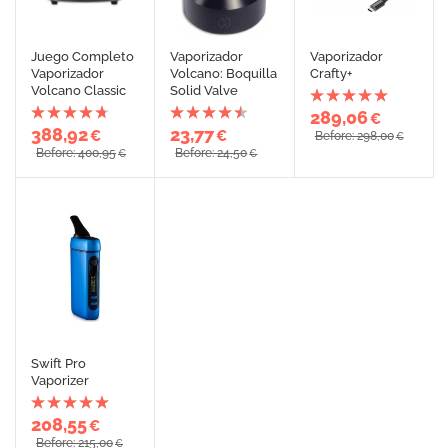
Juego Completo
Vaporizador
Vaporizador
Vaporizador
Volcano: Boquilla
Crafty+
Volcano Classic
Solid Valve
289,06
€
388,92
23,77
€
€
Before: 298,00
€
Before: 400,95
Before: 24,50
€
€
Swift Pro
Vaporizer
208,55
€
Before: 215,00
€