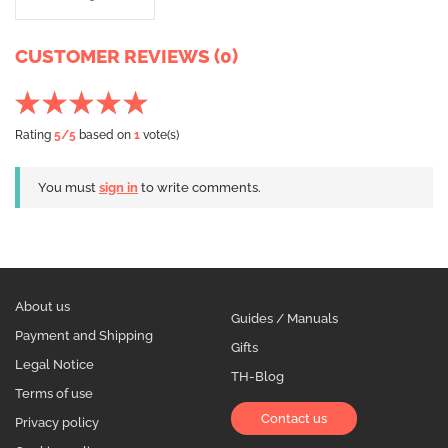
CUSTOMER REVIEWS (0)
Rating
5
/5
based on
1
vote(s)
You must
sign in
to write comments.
About us
Guides / Manuals
Payment and Shipping
Gifts
Legal Notice
TH-Blog
Terms of use
Contact us
Privacy policy