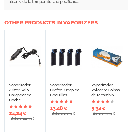
alcanzado la temperatura especificada.
OTHER PRODUCTS IN VAPORIZERS
Vaporizador
Vaporizador
Vaporizador
Arizer Solo:
Crafty: Juego de
Volcano: Bolsas
Cargador de
Boquillas
de recambio
Coche
13,48
5,34
€
€
24,24
€
Before: 13,90
Before: 5,50
€
€
Before: 24,99
€