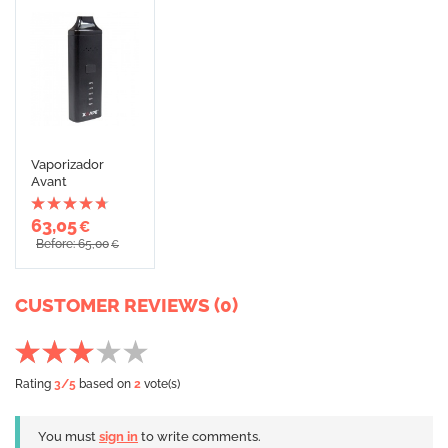
Vaporizador
Avant
63,05
€
Before: 65,00
€
CUSTOMER REVIEWS (0)
Rating
3
/5
based on
2
vote(s)
You must
sign in
to write comments.