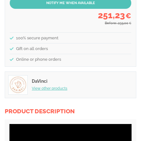
NOTIFY ME WHEN AVAILABLE
251,23
€
Before: 259,00
€
100% secure payment
Gift on all orders
Online or phone orders
DaVinci
View other products
PRODUCT DESCRIPTION