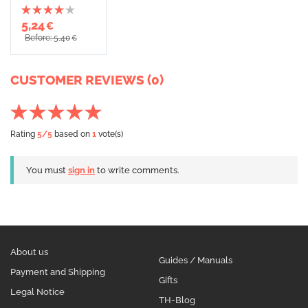
5,24
€
Before: 5,40
€
CUSTOMER REVIEWS (0)
Rating
5
/5
based on
1
vote(s)
You must
sign in
to write comments.
About us
Guides / Manuals
Payment and Shipping
Gifts
Legal Notice
TH-Blog