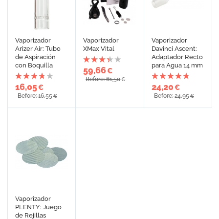
Vaporizador
Vaporizador
Vaporizador
Arizer Air: Tubo
XMax Vital
Davinci Ascent:
de Aspiración
Adaptador Recto
con Boquilla
para Agua 14 mm
59,66
€
Before: 61,50
€
16,05
24,20
€
€
Before: 16,55
Before: 24,95
€
€
Vaporizador
PLENTY: Juego
de Rejillas