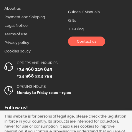
About us
Guides / Manuals
Payment and Shipping
Gifts
Legal Notice
TH-Blog
Terms of use
Contact us
Privacy policy
Cookies policy
ORDERS AND INQUIRIES
+34 968 219 849
+34 968 223 759
OPENING HOURS
Monday to Friday 10:00 - 19:00
Follow us!
This website is for persons of legal age, please check the legislation
in force in your country. Its products are intended for collectors,
never for use or consumption. It also uses cookies to improve
navigation, if you continue browsing we understand that you are of