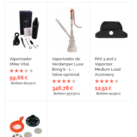
Vaporizador
Vaporizador de
PAX 3 and 2
XMax Vital
Verdamper Luxe
Vaporizer:
Bong S - L -
Medium Load
Valve opcional
Accessory
59,66
€
Before: 61,50
€
346,78
12,51
€
€
Before: 357,50
Before: 12,90
€
€