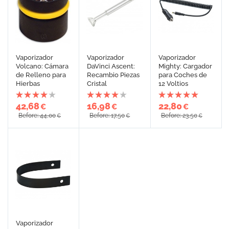
Vaporizador
Vaporizador
Vaporizador
Volcano: Cámara
DaVinci Ascent:
Mighty: Cargador
de Relleno para
Recambio Piezas
para Coches de
Hierbas
Cristal
12 Voltios
42,68
16,98
22,80
€
€
€
Before: 44,00
Before: 17,50
Before: 23,50
€
€
€
Vaporizador