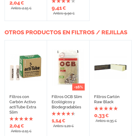
2,04
€
9,41
€
Antes: 2,15
€
Antes: 9,90
€
OTROS PRODUCTOS EN FILTROS / REJILLAS
-16%
Filtros con
Filtros OCB Slim
Filtros Cartón
Carbón Activo
Ecológicos y
Raw Black
actiTube Extra
Biodegradables
Slim
0,33
€
1,14
€
Antes: 0,35
€
2,04
€
Antes: 1,20
€
Antes: 2,15
€