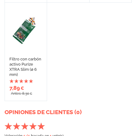
Filtro con carbón
activo Purize
XTRA Slim (ø 6
mm)
7,89
€
Antes: 8,30
€
OPINIONES DE CLIENTES (0)
Valoración
5
/5
basada en
1
voto(s)