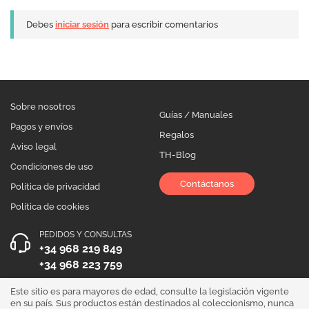
Debes
iniciar sesión
para escribir comentarios
Sobre nosotros
Guías / Manuales
Pagos y envíos
Regalos
Aviso legal
TH-Blog
Condiciones de uso
Contáctanos
Política de privacidad
Política de cookies
PEDIDOS Y CONSULTAS
+34 968 219 849
+34 968 223 759
HORARIO DE ATENCIÓN
Este sitio es para mayores de edad, consulte la legislación vigente
en su país. Sus productos están destinados al coleccionismo, nunca
Lunes a Viernes 10:00 - 19:00