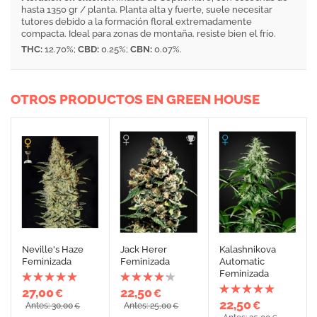
hasta 1350 gr / planta. Planta alta y fuerte, suele necesitar
tutores debido a la formación floral extremadamente
compacta. Ideal para zonas de montaña. resiste bien el frío.
THC:
12.70%;
CBD:
0.25%;
CBN:
0.07%.
OTROS PRODUCTOS EN GREEN HOUSE
Neville's Haze
Jack Herer
Kalashnikova
Feminizada
Feminizada
Automatic
Feminizada
27,00
22,50
€
€
22,50
€
Antes: 30,00
Antes: 25,00
€
€