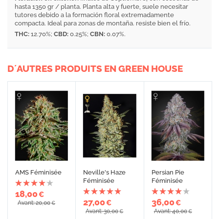
hasta 1350 gr / planta. Planta alta y fuerte, suele necesitar
tutores debido a la formación floral extremadamente
compacta. Ideal para zonas de montaña. resiste bien el frío.
THC:
12.70%;
CBD:
0.25%;
CBN:
0.07%.
D´AUTRES PRODUITS EN GREEN HOUSE
AMS Féminisée
Neville's Haze
Persian Pie
Féminisée
Féminisée
18,00
€
27,00
36,00
€
€
Avant: 20,00
€
Avant: 30,00
Avant: 40,00
€
€