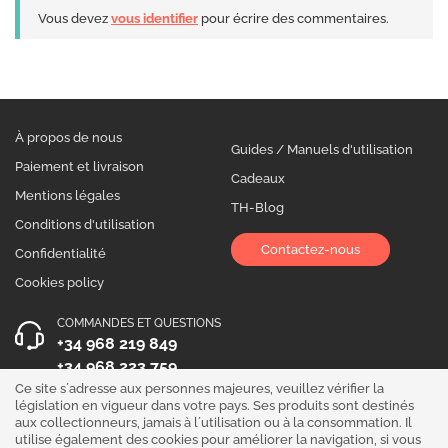
Vous devez
vous identifier
pour écrire des commentaires.
À propos de nous
Guides / Manuels d'utilisation
Paiement et livraison
Cadeaux
Mentions légales
TH-Blog
Conditions d'utilisation
Contactez-nous
Confidentialité
Cookies policy
COMMANDES ET QUESTIONS
+34 968 219 849
+34 968 223 759
Ce site s´adresse aux personnes majeures, veuillez vérifier la
HEURES D´OUVERTURE
législation en vigueur dans votre pays. Ses produits sont destinés
aux collectionneurs, jamais à l´utilisation ou à la consommation. Il
Du lundi au vendredi 10:00 - 19:00
utilise également des cookies pour améliorer la navigation, si vous