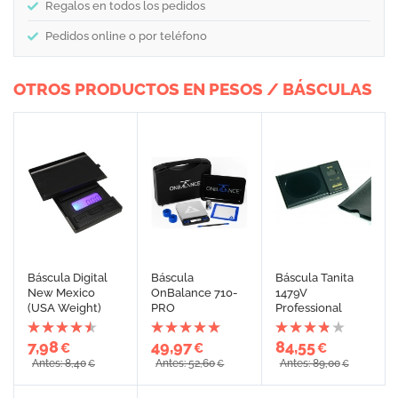
Regalos en todos los pedidos
Pedidos online o por teléfono
OTROS PRODUCTOS EN PESOS / BÁSCULAS
Báscula Digital
Báscula
Báscula Tanita
New Mexico
OnBalance 710-
1479V
(USA Weight)
PRO
Professional
7,98
49,97
84,55
€
€
€
Antes: 8,40
Antes: 52,60
Antes: 89,00
€
€
€