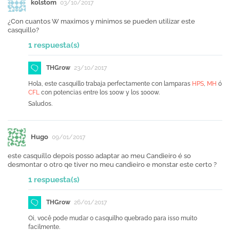
kolstom
03/10/2017
¿Con cuantos W maximos y minimos se pueden utilizar este
casquillo?
1 respuesta(s)
THGrow
23/10/2017
Hola, este casquillo trabaja perfectamente con lamparas
HPS
,
MH
ó
CFL
con potencias entre los 100w y los 1000w.
Saludos.
Hugo
09/01/2017
este casquillo depois posso adaptar ao meu Candieiro é so
desmontar o otro qe tiver no meu candieiro e monstar este certo ?
1 respuesta(s)
THGrow
26/01/2017
Oi, você pode mudar o casquilho quebrado para isso muito
facilmente.