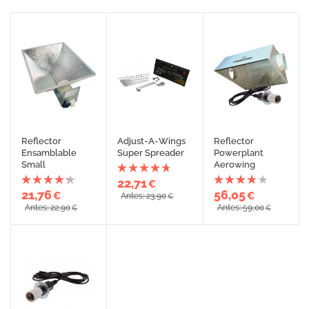
Reflector
Adjust-A-Wings
Reflector
Ensamblable
Super Spreader
Powerplant
Small
Aerowing
22,71
€
21,76
56,05
€
€
Antes: 23,90
€
Antes: 22,90
Antes: 59,00
€
€