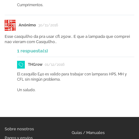
Cumprimentos.
Anónimo
30/11/2016
Esse casquilho da pra usar cfl 250w.. E que a lampada que comprei
nao vieram com Casquilho..
1 respuesta(s)
THGrow
01/12/2016
El casquillo E40 es valido para trabajar con lamparas HPS, MH y
CFL sin ningún problema.
Un saludo.
Sobre nosotros
Guías / Manuales
Pagos y envíos