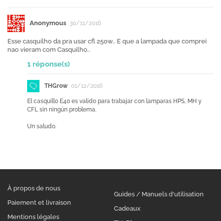
Anonymous
30/11/2016
Esse casquilho da pra usar cfl 250w.. E que a lampada que comprei
nao vieram com Casquilho..
1 réponse(s)
THGrow
01/12/2016
El casquillo E40 es valido para trabajar con lamparas HPS, MH y
CFL sin ningún problema.
Un saludo.
À propos de nous
Guides / Manuels d'utilisation
Paiement et livraison
Cadeaux
Mentions légales