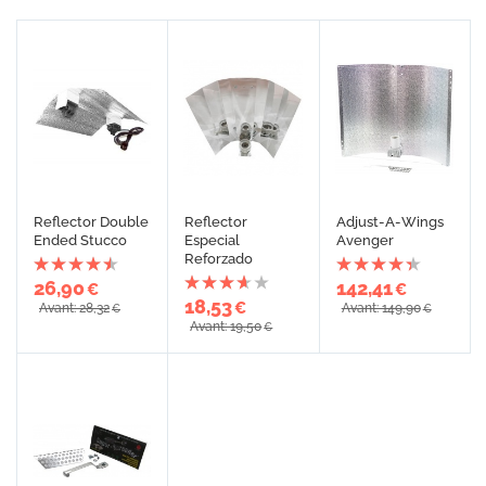
Reflector Double
Reflector
Adjust-A-Wings
Ended Stucco
Especial
Avenger
Reforzado
26,90
142,41
€
€
18,53
€
Avant: 28,32
Avant: 149,90
€
€
Avant: 19,50
€