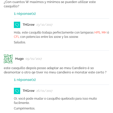
¿Con cuantos W maximos y minimos se pueden utilizar este
casquillo?
1 réponse(s)
THGrow
23/10/2017
Hola, este casquillo trabaja perfectamente con lamparas
HPS
,
MH
ó
CFL
con potencias entre los 100w y los 1000w.
Saludos.
Hugo
09/01/2017
este casquillo depois posso adaptar ao meu Candieiro é so
desmontar o otro qe tiver no meu candieiro e monstar este certo ?
1 réponse(s)
THGrow
26/01/2017
Oi, você pode mudar o casquilho quebrado para isso muito
facilmente.
Cumprimentos.