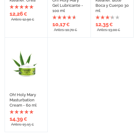
Kleaner: Urea
Oh! Holy Mary
Kleaner: Bote
Gel Lubricante -
Boca y Cuerpo 30
100 ml
ml
12,26
€
Antes: 12,90
€
10,17
12,35
€
€
Antes: 10,70
Antes: 13,00
€
€
Oh! Holy Mary
Masturbation
Cream - 60 ml
14,39
€
Antes: 15,15
€