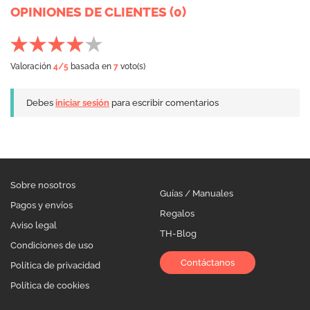
OPINIONES DE CLIENTES (0)
Valoración
4
/5
basada en
7
voto(s)
Debes
iniciar sesión
para escribir comentarios
Sobre nosotros
Guías / Manuales
Pagos y envíos
Regalos
Aviso legal
TH-Blog
Condiciones de uso
Contáctanos
Política de privacidad
Política de cookies