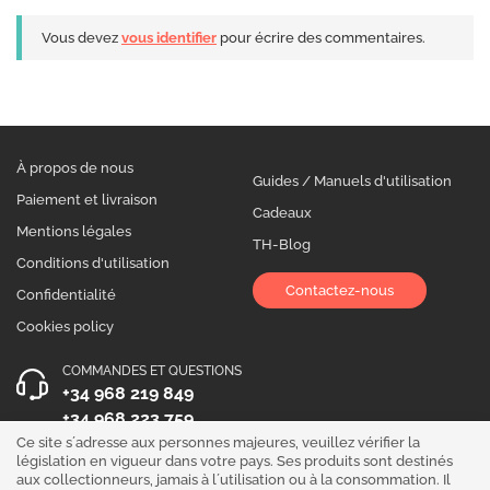
Vous devez
vous identifier
pour écrire des commentaires.
À propos de nous
Guides / Manuels d'utilisation
Paiement et livraison
Cadeaux
Mentions légales
TH-Blog
Conditions d'utilisation
Contactez-nous
Confidentialité
Cookies policy
COMMANDES ET QUESTIONS
+34 968 219 849
+34 968 223 759
Ce site s´adresse aux personnes majeures, veuillez vérifier la
HEURES D´OUVERTURE
législation en vigueur dans votre pays. Ses produits sont destinés
aux collectionneurs, jamais à l´utilisation ou à la consommation. Il
Du lundi au vendredi 10:00 - 19:00