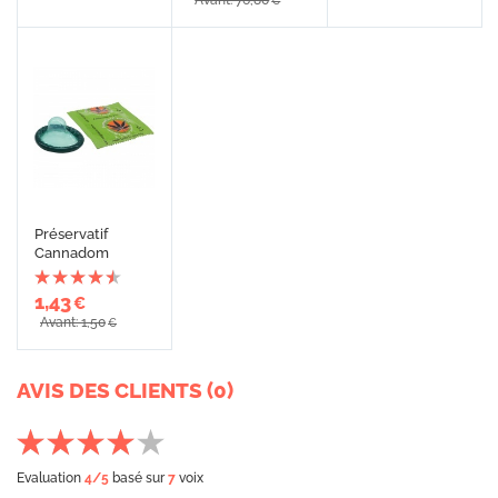
Avant: 76,80
€
Préservatif
Cannadom
1,43
€
Avant: 1,50
€
AVIS DES CLIENTS (0)
Evaluation
4
/5
basé sur
7
voix