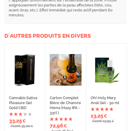
l''appliquer uniformément sur l'ensemble de la zone. Frotter
soigneusement les parties de la peau affectées (tête, cou,
avant-bras, etc.). Effet immédiat qui reste actif pendant 60
minutes.
D´AUTRES PRODUITS EN DIVERS
Cannabis Sativa
Carton Complet
Oh! Holy Mary
Pleasure Gel
Bière de Chanvre
Anal Gel - 50 ml
Gold CBD
Hiena (Hazy IPA -
33cl.)
13,25
€
33,25
€
Avant: 13,95
€
72,96
€
Avant: 35,00
€