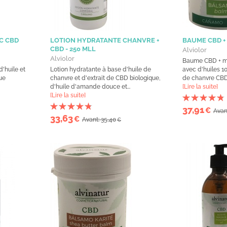
C CBD
LOTION HYDRATANTE CHANVRE +
BAUME CBD +
CBD - 250 MLL
Alviolor
Alviolor
Baume CBD + me
'huile et
Lotion hydratante à base d'huile de
avec d'huiles 10
ue
chanvre et d'extrait de CBD biologique,
de chanvre CBD e
d'huile d'amande douce et...
[Lire la suite]
[Lire la suite]
37,91
€
Avan
33,63
€
Avant: 35,40
€