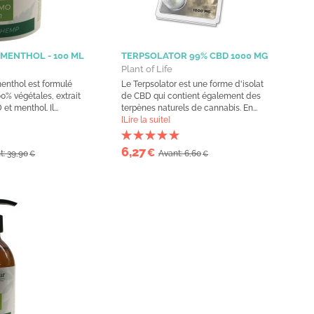
 MENTHOL - 100 ML
TERPSOLATOR 99% CBD 1000 MG
Plant of Life
nthol est formulé
Le Terpsolator est une forme d'isolat
0% végétales, extrait
de CBD qui contient également des
t menthol. Il...
terpènes naturels de cannabis. En...
[Lire la suite]
6,27
€
t: 39,90
Avant: 6,60
€
€