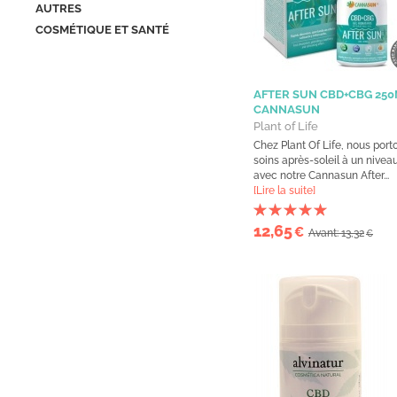
AUTRES
COSMÉTIQUE ET SANTÉ
AFTER SUN CBD+CBG 25
CANNASUN
Plant of Life
Chez Plant Of Life, nous port
soins après-soleil à un nivea
avec notre Cannasun After...
[Lire la suite]
12,65
€
Avant: 13,32
€