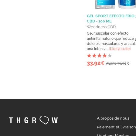
GEL SPORT EFECTO FRÍO
CBD - 100 ML
Weedness CBD
Gel muscular con efecto
antiinflamatorio que reduce y 
dolores musculares y articula
una intensa...
[Lire la suite]
33,92
€
Avant: 39,90
€
À propos de nous
Paiement et livraiso
Mentions légales