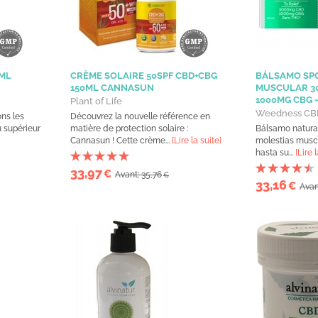
0ML
CRÈME SOLAIRE 50SPF CBD+CBG
BÁLSAMO SPO
150ML CANNASUN
MUSCULAR 3
1000MG CBG -
Plant of Life
Weedness CB
ons les
Découvrez la nouvelle référence en
u supérieur
matière de protection solaire :
Bálsamo natural
Cannasun ! Cette crème...
[Lire la suite]
molestias muscu
hasta su...
[Lire 
33,97
€
Avant: 35,76
€
33,16
€
Avan