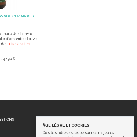
SSAGE CHANVRE +
e l'huile de chanvre
uile d'amande, d'olive
 de...
[Lire la suite]
t: 47,90
€
Suivez-nous !
ESTIONS
ÂGE LÉGAL ET COOKIES
Ce site s´adresse aux personnes majeures,