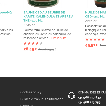
 3000MG
BAUME CBD AU BEURRE DE
HUILE DE MA
KARITÉ, CALENDULA ET ARBRE À
CBD - 250 ML
THÉ - 100 ML
Alviolor
Alviolor
L'association d
alivia los
Baume formulé avec de l'huile de
biologique à l'h
res tras
chanvre, du karité, du calendula, de
et de soja, avec
l'essence d'arbre à...
[Lire la suite]
45,51
€
Avan
28,45
€
Avant: 29,95
€
Cookies policy
COMMANDES ET QU
+34 968 219 849
n
Guides / Manuels d'utilisation
+34 968 223 759
Cadeaux