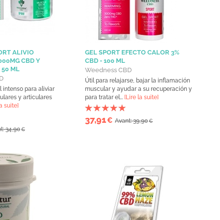
RT ALIVIO
GEL SPORT EFECTO CALOR 3%
000MG CBD Y
CBD - 100 ML
 50 ML
Weedness CBD
D
Útil para relajarse, bajar la inflamación
 intenso para aliviar
muscular y ayudar a su recuperación y
lares y articulares
para tratar el...
[Lire la suite]
la suite]
37,91
€
Avant: 39,90
€
t: 34,90
€