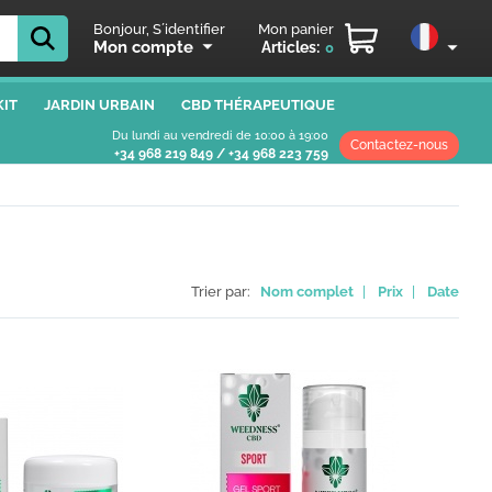
Bonjour, S´identifier
Mon panier
Mon compte
Articles:
0
IT
JARDIN URBAIN
CBD THÉRAPEUTIQUE
Du lundi au vendredi de 10:00 à 19:00
Contactez-nous
+34 968 219 849
/
+34 968 223 759
Trier par:
Nom complet
|
Prix
|
Date