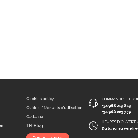
Cookies policy
COMMANDES ET QU
+34 968 219 849
n
Guides / Manuels d'utilisation
+34 968 223 759
Cadeaux
HEURES D´OUVERT
on
TH-Blog
Du lundi au vendred
Contactez-nous