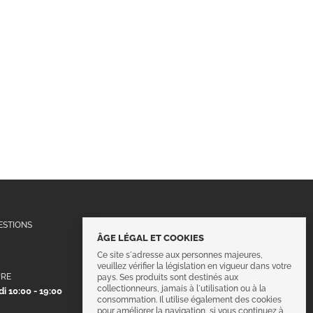
Suivez-nous !
ESTIONS
ÂGE LÉGAL ET COOKIES
Ce site s´adresse aux personnes majeures,
veuillez vérifier la législation en vigueur dans votre
URE
pays. Ses produits sont destinés aux
collectionneurs, jamais à l´utilisation ou à la
i 10:00 - 19:00
consommation. Il utilise également des cookies
pour améliorer la navigation, si vous continuez à