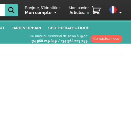
Bonjour, S´identifier
Mon panier
Mon compte
Articles:
0
IT
JARDIN URBAIN
CBD THÉRAPEUTIQUE
Du lundi au vendredi de 10:00 à 19:00
Contactez-nous
+34 968 219 849
/
+34 968 223 759