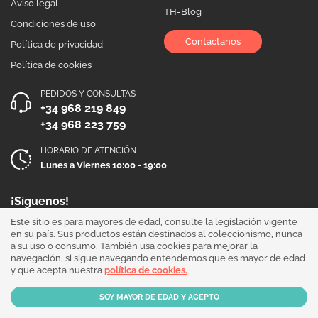
Aviso legal
TH-Blog
Condiciones de uso
Contáctanos
Política de privacidad
Política de cookies
PEDIDOS Y CONSULTAS
+34 968 219 849
+34 968 223 759
HORARIO DE ATENCIÓN
Lunes a Viernes 10:00 - 19:00
¡Síguenos!
Este sitio es para mayores de edad, consulte la legislación vigente
en su país. Sus productos están destinados al coleccionismo, nunca
a su uso o consumo. También usa cookies para mejorar la
navegación, si sigue navegando entendemos que es mayor de edad
y que acepta nuestra
política de cookies.
Our products are sold for collection purposes only. Read the
legal disclaimer
.
Copyright © 2026 - THGrow.com - Souvenir Garden S.L. CIF B-73729667 - Calle
Periodista Nicolás Ortega Pagán 5 Bajo, 30003, Murcia, España.