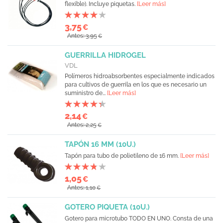
flexible). Incluye piquetas.
[Leer más]
3,75
€
Antes: 3,95
€
GUERRILLA HIDROGEL
VDL
Polímeros hidroabsorbentes especialmente indicados
para cultivos de guerrila en los que es necesario un
suministro de...
[Leer más]
2,14
€
Antes: 2,25
€
TAPÓN 16 MM (10U.)
Tapón para tubo de polietileno de 16 mm.
[Leer más]
1,05
€
Antes: 1,10
€
GOTERO PIQUETA (10U.)
Gotero para microtubo TODO EN UNO. Consta de una