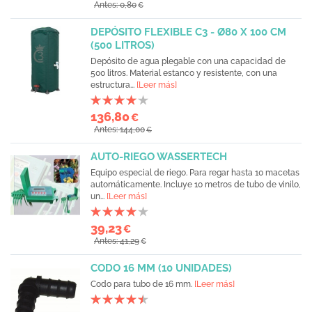
Antes: 0,80
€
DEPÓSITO FLEXIBLE C3 - Ø80 X 100 CM
(500 LITROS)
Depósito de agua plegable con una capacidad de
500 litros. Material estanco y resistente, con una
estructura...
[Leer más]
136,80
€
Antes: 144,00
€
AUTO-RIEGO WASSERTECH
Equipo especial de riego. Para regar hasta 10 macetas
automáticamente. Incluye 10 metros de tubo de vinilo,
un...
[Leer más]
39,23
€
Antes: 41,29
€
CODO 16 MM (10 UNIDADES)
Codo para tubo de 16 mm.
[Leer más]