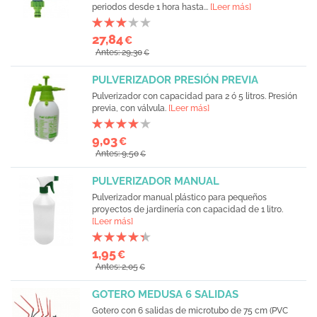
periodos desde 1 hora hasta...
[Leer más]
27,84
€
Antes: 29,30
€
PULVERIZADOR PRESIÓN PREVIA
Pulverizador con capacidad para 2 ó 5 litros. Presión
previa, con válvula.
[Leer más]
9,03
€
Antes: 9,50
€
PULVERIZADOR MANUAL
Pulverizador manual plástico para pequeños
proyectos de jardinería con capacidad de 1 litro.
[Leer más]
1,95
€
Antes: 2,05
€
GOTERO MEDUSA 6 SALIDAS
Gotero con 6 salidas de microtubo de 75 cm (PVC