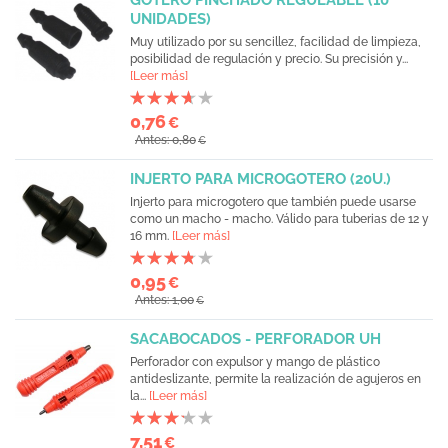
GOTERO PINCHADO REGULABLE (10
UNIDADES)
Muy utilizado por su sencillez, facilidad de limpieza,
posibilidad de regulación y precio. Su precisión y...
[Leer más]
0,76
€
Antes: 0,80
€
INJERTO PARA MICROGOTERO (20U.)
Injerto para microgotero que también puede usarse
como un macho - macho. Válido para tuberias de 12 y
16 mm.
[Leer más]
0,95
€
Antes: 1,00
€
SACABOCADOS - PERFORADOR UH
Perforador con expulsor y mango de plástico
antideslizante, permite la realización de agujeros en
la...
[Leer más]
7,51
€