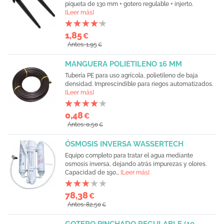
piqueta de 130 mm + gotero regulable + injerto.
[Leer más]
1,85
€
Antes: 1,95
€
MANGUERA POLIETILENO 16 MM
Tubería PE para uso agrícola, polietileno de baja
densidad. Imprescindible para riegos automatizados.
[Leer más]
0,48
€
Antes: 0,50
€
ÓSMOSIS INVERSA WASSERTECH
Equipo completo para tratar el agua mediante
osmosis inversa, dejando atrás impurezas y olores.
Capacidad de 190...
[Leer más]
78,38
€
Antes: 82,50
€