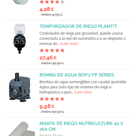
4,28
€
Antes: 4,50
€
TEMPORIZADOR DE RIEGO PLANT!T
Controlador de riego por gravedad, puede usarse
conectado a la red de suministro o a un depósito o
reserva de...
[Leer más]
27,46
€
Antes: 32,30
€
BOMBA DE AGUA BOYU FP SERIES
Bombas de agua sumergibles con caudal ajustable.
Aptas para todo tipo de sistema de riego o
hidropónico o para...
[Leer más]
9,98
€
Antes: 10,50
€
MANTA DE RIEGO NUTRICULTURE 20 X
760 CM
Nutriculture