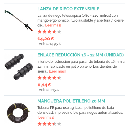
LANZA DE RIEGO EXTENSIBLE
Lanza de riego telescópica (0.80 - 1.15 metros) con
mango ergonómico, flujo ajustable y apertura / cierre
de...
[Leer más]
14,20
€
Antes: 14,95
€
ENLACE REDUCCIÓN 16 - 12 MM (UNIDAD)
Injerto de reducción para pasar de tubería de 16 mm a
12 mm, fabricado en polipropileno. Los dientes de
sierra...
[Leer más]
0,14
€
Antes: 0,15
€
MANGUERA POLIETILENO 20 MM
Tubería PE para uso agrícola, polietileno de baja
densidad. Imprescindible para riegos automatizados.
[Leer más]