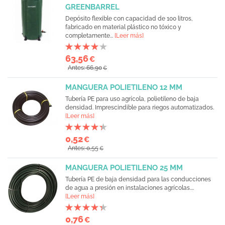
GREENBARREL
Depósito flexible con capacidad de 100 litros,
fabricado en material plástico no tóxico y
completamente...
[Leer más]
63,56
€
Antes: 66,90
€
MANGUERA POLIETILENO 12 MM
Tubería PE para uso agrícola, polietileno de baja
densidad. Imprescindible para riegos automatizados.
[Leer más]
0,52
€
Antes: 0,55
€
MANGUERA POLIETILENO 25 MM
Tubería PE de baja densidad para las conducciones
de agua a presión en instalaciones agrícolas....
[Leer más]
0,76
€