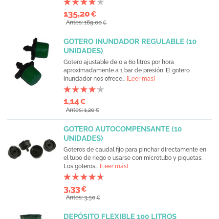
135,20
€
Antes: 169,00
€
GOTERO INUNDADOR REGULABLE (10
UNIDADES)
Gotero ajustable de 0 a 60 litros por hora
aproximadamente a 1 bar de presión. El gotero
inundador nos ofrece...
[Leer más]
1,14
€
Antes: 1,20
€
GOTERO AUTOCOMPENSANTE (10
UNIDADES)
Goteros de caudal fijo para pinchar directamente en
el tubo de riego o usarse con microtubo y piquetas.
Los goteros...
[Leer más]
3,33
€
Antes: 3,50
€
DEPÓSITO FLEXIBLE 100 LITROS