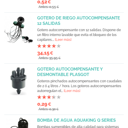
0,52
€
Antes: 0,55
€
GOTERO DE RIEGO AUTOCOMPENSANTE
12 SALIDAS
Gotero autocompensante con 12 salidas. Dispone de
un filtro interno lavable que evita el bloqueo de los
capilares....
[Leer más]
34,15
€
Antes: 35,95
€
GOTERO AUTOCOMPENSANTE Y
DESMONTABLE PLASGOT
Goteros pinchados autocompensantes con caudales
de 2 ó 4 litros / hora. Los goteros autocompensantes
autorregulan el...
[Leer más]
0,29
€
Antes: 0,30
€
BOMBA DE AGUA AQUAKING Q SERIES
Bombas sumergibles de alta calidad para sistemas