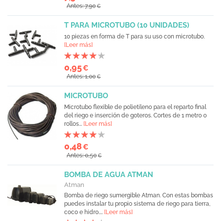
Antes: 7,90
€
T PARA MICROTUBO (10 UNIDADES)
10 piezas en forma de T para su uso con microtubo.
[Leer más]
0,95
€
Antes: 1,00
€
MICROTUBO
Microtubo flexible de polietileno para el reparto final
del riego e inserción de goteros. Cortes de 1 metro o
rollos...
[Leer más]
0,48
€
Antes: 0,50
€
BOMBA DE AGUA ATMAN
Atman
Bomba de riego sumergible Atman. Con estas bombas
puedes instalar tu propio sistema de riego para tierra,
coco e hidro....
[Leer más]