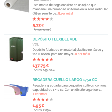
Esta manta de riego consiste en un tejido que
mantiene una humedad uniforme en la zona radicular,
útil en semilleros...
[Leer más]
5,12
€
Antes: 5,39
€
DEPÓSITO FLEXIBLE VDL
VDL
Depósito fabricado en material plástico no tóxico y
100 % opaco, para una mayor...
[Leer más]
137,75
€
Antes: 145,00
€
REGADERA CUELLO LARGO 1750 CC
Regadera graduada para pequeños cultivos, con una
capacidad de 1750 cc. Con un diseño orgánico y...
[Leer más]
1,95
€
Antes: 2,05
€