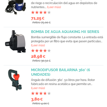
de riego o recirculación del agua en depósitos de
nutrientes....
[Leer más]
71,25
€
Antes: 75,00
€
BOMBA DE AGUA AQUAKING HX SERIES
Bomba sumergible de flujo constante. La entrada está
protegida por un filtro que evita que pasen partículas...
[Leer más]
28,98
€
Antes: 30,50
€
MICRODIFUSOR BAILARINA 360° (6
UNIDADES)
Ángulo de difusión: 360°, 50 litros por hora. Rotor
fabricado en resina acetálica que permite un...
[Leer más]
3,80
€
Antes: 4,00
€