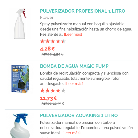
PULVERIZADOR PROFESIONAL 1 LITRO
Flower
Spray pulverizador manual con boquilla ajustable,
desde una fina nebulización hasta un chorro de agua.
Resistente a...
[Leer más]
4,28
€
Antes: 4,50
€
BOMBA DE AGUA MAGIC PUMP
Bomba de recirculación compacta y silenciosa con
caudal regulable, totalmente sumergible, rotor
antidesgaste...
[Leer más]
11,73
€
Antes: 12,35
€
PULVERIZADOR AQUAKING 1 LITRO
Pulverizador manual de presión con torbera
nebulizadora regulable. Proporciona una pulverización
suave ideal...
[Leer más]