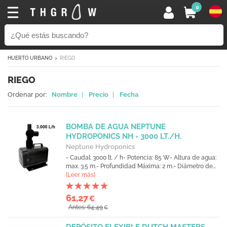
0
HUERTO URBANO
RIEGO
RIEGO
Ordenar por:
Nombre
|
Precio
|
Fecha
BOMBA DE AGUA NEPTUNE
HYDROPONICS NH - 3000 LT./H.
Neptune Hydroponics
- Caudal: 3000 lt. / h- Potencia: 85 W- Altura de agua:
max. 3.5 m.- Profundidad Máxima: 2 m.- Diámetro de...
[Leer más]
61,27
€
Antes: 64,49
€