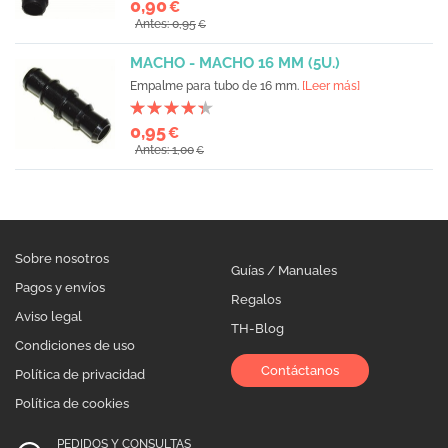
0,90
€
Antes: 0,95
€
MACHO - MACHO 16 MM (5U.)
Empalme para tubo de 16 mm.
[Leer más]
0,95
€
Antes: 1,00
€
Sobre nosotros
Guías / Manuales
Pagos y envíos
Regalos
Aviso legal
TH-Blog
Condiciones de uso
Contáctanos
Política de privacidad
Política de cookies
PEDIDOS Y CONSULTAS