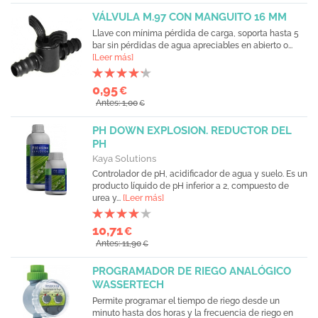
VÁLVULA M.97 CON MANGUITO 16 MM
Llave con mínima pérdida de carga, soporta hasta 5
bar sin pérdidas de agua apreciables en abierto o...
[Leer más]
0,95
€
Antes: 1,00
€
PH DOWN EXPLOSION. REDUCTOR DEL
PH
Kaya Solutions
Controlador de pH, acidificador de agua y suelo. Es un
producto líquido de pH inferior a 2, compuesto de
urea y...
[Leer más]
10,71
€
Antes: 11,90
€
PROGRAMADOR DE RIEGO ANALÓGICO
WASSERTECH
Permite programar el tiempo de riego desde un
minuto hasta dos horas y la frecuencia de riego en