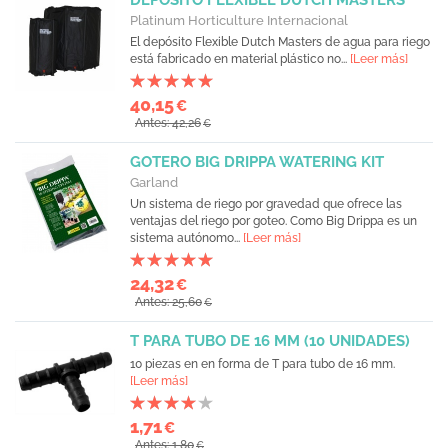
DEPÓSITO FLEXIBLE DUTCH MASTERS
Platinum Horticulture Internacional
El depósito Flexible Dutch Masters de agua para riego
está fabricado en material plástico no...
[Leer más]
40,15
€
Antes: 42,26
€
GOTERO BIG DRIPPA WATERING KIT
Garland
Un sistema de riego por gravedad que ofrece las
ventajas del riego por goteo. Como Big Drippa es un
sistema autónomo...
[Leer más]
24,32
€
Antes: 25,60
€
T PARA TUBO DE 16 MM (10 UNIDADES)
10 piezas en en forma de T para tubo de 16 mm.
[Leer más]
1,71
€
Antes: 1,80
€