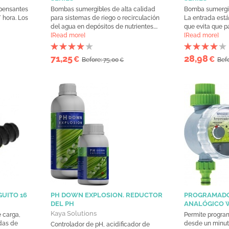
pensantes
Bombas sumergibles de alta calidad
Bomba sumergibl
/ hora. Los
para sistemas de riego o recirculación
La entrada está 
del agua en depósitos de nutrientes....
que evita que pa
[Read more]
[Read more]
71,25
28,98
€
€
Before: 75,00
Befo
€
UITO 16
PH DOWN EXPLOSION. REDUCTOR
PROGRAMADO
DEL PH
ANALÓGICO 
Kaya Solutions
 carga,
Permite program
idas de
desde un minuto
Controlador de pH, acidificador de