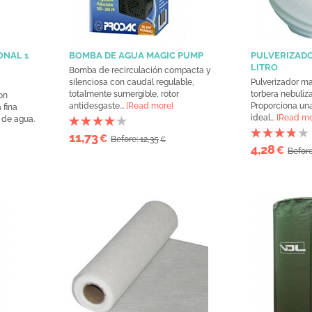
ONAL 1
BOMBA DE AGUA MAGIC PUMP
PULVERIZADO
LITRO
Bomba de recirculación compacta y
silenciosa con caudal regulable,
Pulverizador m
totalmente sumergible, rotor
torbera nebuliz
on
antidesgaste...
[Read more]
Proporciona una
 fina
ideal...
[Read mo
 de agua.
11,73
€
Before: 12,35
€
4,28
€
Before