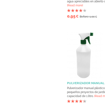
agua apreciables en abierto o.
[Read more]
0,95
€
Before: 1,00
€
PULVERIZADOR MANUAL
Pulverizador manual plástico
pequeños proyectos de jardi
capacidad de 1 litro.
[Read m