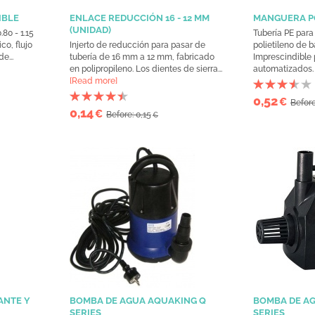
IBLE
ENLACE REDUCCIÓN 16 - 12 MM
MANGUERA PO
(UNIDAD)
80 - 1.15
Tubería PE para
o, flujo
Injerto de reducción para pasar de
polietileno de 
e...
tubería de 16 mm a 12 mm, fabricado
Imprescindible 
en polipropileno. Los dientes de sierra...
automatizados
[Read more]
0,52
€
Before
0,14
€
Before: 0,15
€
ANTE Y
BOMBA DE AGUA AQUAKING Q
BOMBA DE A
SERIES
SERIES