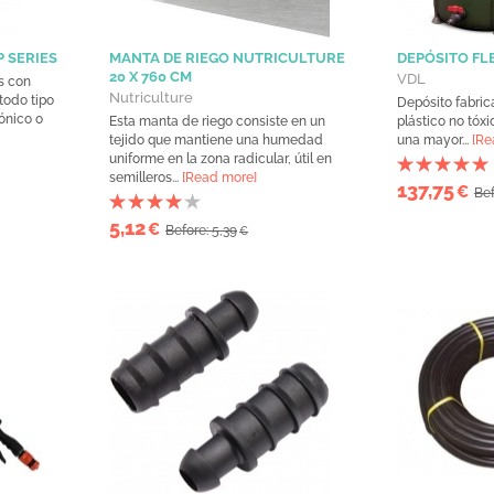
 SERIES
MANTA DE RIEGO NUTRICULTURE
DEPÓSITO FL
20 X 760 CM
VDL
s con
Nutriculture
todo tipo
Depósito fabric
ónico o
Esta manta de riego consiste en un
plástico no tóx
tejido que mantiene una humedad
una mayor...
[Re
uniforme en la zona radicular, útil en
semilleros...
[Read more]
137,75
€
Bef
5,12
€
Before: 5,39
€