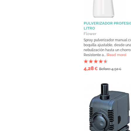
PULVERIZADOR PROFESI
LITRO
Flower
Spray pulverizador manual c
boquilla ajustable, desde una
nebulización hasta un chorro
Resistente a...
[Read more]
4,28
€
Before: 4,50
€