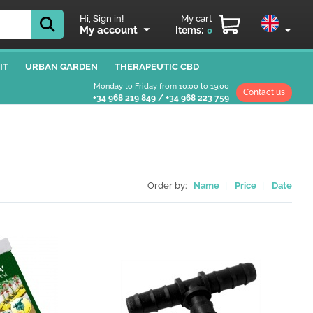
Hi, Sign in!
My cart
My account
Items:
0
IT
URBAN GARDEN
THERAPEUTIC CBD
Monday to Friday from 10:00 to 19:00
Contact us
+34 968 219 849
/
+34 968 223 759
Order by:
Name
|
Price
|
Date