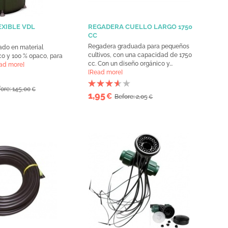
EXIBLE VDL
REGADERA CUELLO LARGO 1750
CC
Regadera graduada para pequeños
ado en material
cultivos, con una capacidad de 1750
ico y 100 % opaco, para
cc. Con un diseño orgánico y...
ad more]
[Read more]
ore: 145,00
€
1,95
€
Before: 2,05
€