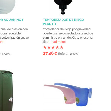
R AQUAKING 1
TEMPORIZADOR DE RIEGO
PLANT!T
anual de presión con
Controlador de riego por gravedad,
adora regulable.
puede usarse conectado a la red de
 pulverización suave
suministro o a un depósito o reserva
re]
de...
[Read more]
27,46
€
: 4,50
Before: 32,30
€
€