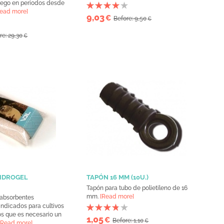
iego en periodos desde
Read more]
9,03
€
Before: 9,50
€
re: 29,30
€
IDROGEL
TAPÓN 16 MM (10U.)
Tapón para tubo de polietileno de 16
mm.
[Read more]
oabsorbentes
ndicados para cultivos
los que es necesario un
1,05
€
Before: 1,10
€
[Read more]