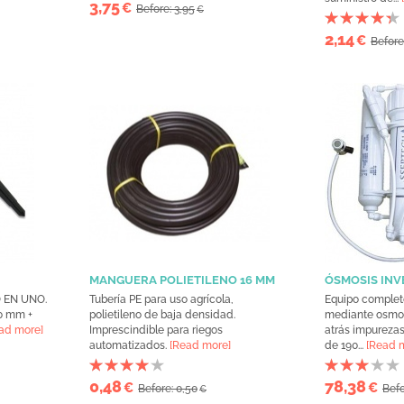
3,75
€
Before: 3,95
€
2,14
€
Before
MANGUERA POLIETILENO 16 MM
ÓSMOSIS IN
O EN UNO.
Tubería PE para uso agrícola,
Equipo completo
0 mm +
polietileno de baja densidad.
mediante osmos
ad more]
Imprescindible para riegos
atrás impurezas
automatizados.
[Read more]
de 190...
[Read 
0,48
78,38
€
€
Before: 0,50
Befo
€