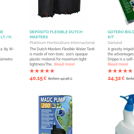
NE
DEPÓSITO FLEXIBLE DUTCH
GOTERO BIG 
LT./H.
MASTERS
KIT
Platinum Horticulture Internacional
Garland
ia: 85 W-
The Dutch Masters Flexible Water Tank
A gravity irriga
is made of non-toxic, 100% opaque
the advantages o
iámetro
plastic material for maximum light
Drippa is a self-
tightness.The...
[Read more]
[Read more]
40,15
24,32
€
€
Before: 42,26
Befo
€