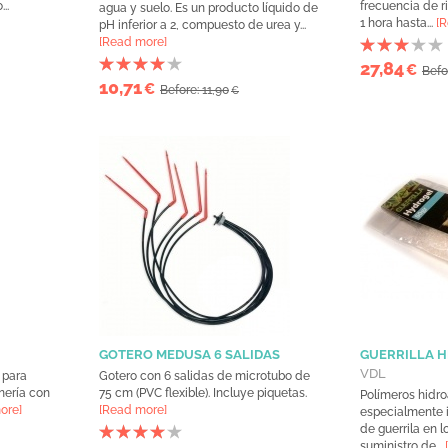
..
frecuencia de r
agua y suelo. Es un producto líquido de
1 hora hasta...
[
pH inferior a 2, compuesto de urea y...
[Read more]
27,84
€
Befo
10,71
€
Before: 11,90
€
GOTERO MEDUSA 6 SALIDAS
GUERRILLA H
VDL
 para
Gotero con 6 salidas de microtubo de
nería con
75 cm (PVC flexible). Incluye piquetas.
Polímeros hidr
ore]
[Read more]
especialmente i
de guerrila en 
suministro de...