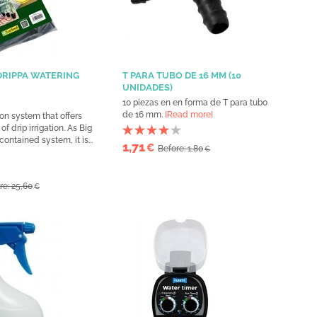
DRIPPA WATERING
T PARA TUBO DE 16 MM (10
UNIDADES)
10 piezas en en forma de T para tubo
de 16 mm.
[Read more]
tion system that offers
f drip irrigation. As Big
contained system, it is...
1,71
€
Before: 1,80
€
re: 25,60
€