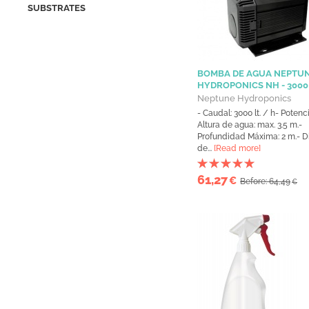
SUBSTRATES
BOMBA DE AGUA NEPTU
HYDROPONICS NH - 3000 
Neptune Hydroponics
- Caudal: 3000 lt. / h- Potenc
Altura de agua: max. 3.5 m.-
Profundidad Máxima: 2 m.- D
de...
[Read more]
61,27
€
Before: 64,49
€