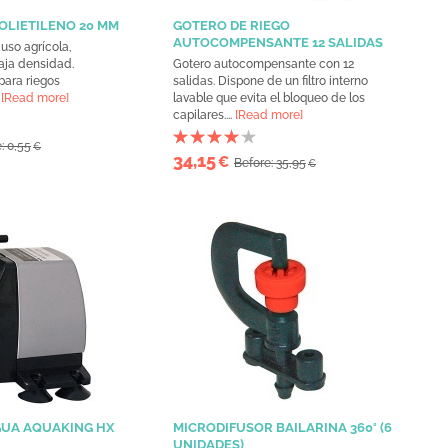
LIETILENO 20 MM
GOTERO DE RIEGO
AUTOCOMPENSANTE 12 SALIDAS
 uso agrícola,
baja densidad.
Gotero autocompensante con 12
para riegos
salidas. Dispone de un filtro interno
.
[Read more]
lavable que evita el bloqueo de los
capilares....
[Read more]
: 0,55
€
34,15
€
Before: 35,95
€
GUA AQUAKING HX
MICRODIFUSOR BAILARINA 360° (6
UNIDADES)