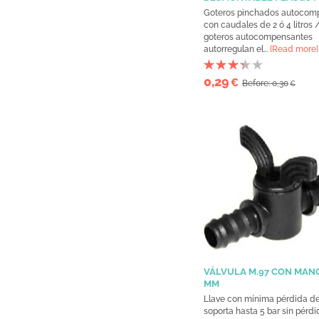
Goteros pinchados autocom
con caudales de 2 ó 4 litros 
goteros autocompensantes
autorregulan el...
[Read more]
0,29
€
Before: 0,30
€
VÁLVULA M.97 CON MANG
MM
Llave con mínima pérdida de
soporta hasta 5 bar sin pérd