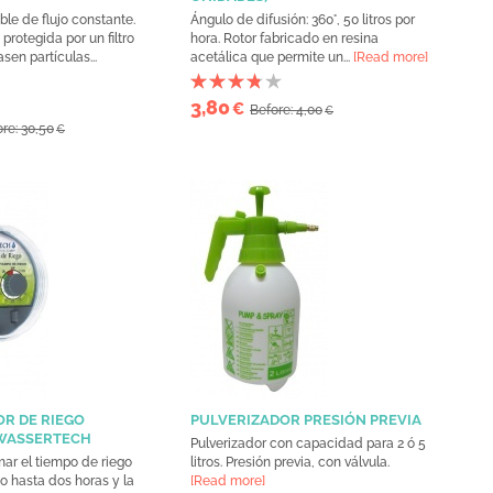
e de flujo constante.
Ángulo de difusión: 360°, 50 litros por
protegida por un filtro
hora. Rotor fabricado en resina
sen partículas...
acetálica que permite un...
[Read more]
3,80
€
Before: 4,00
€
re: 30,50
€
R DE RIEGO
PULVERIZADOR PRESIÓN PREVIA
WASSERTECH
Pulverizador con capacidad para 2 ó 5
ar el tiempo de riego
litros. Presión previa, con válvula.
 hasta dos horas y la
[Read more]