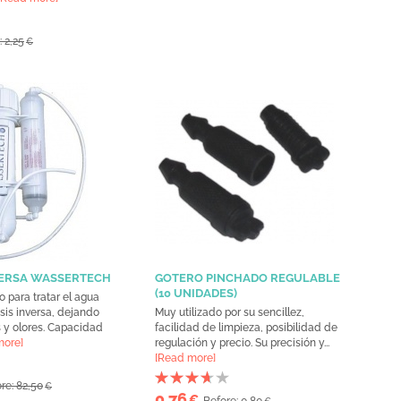
: 2,25
€
VERSA WASSERTECH
GOTERO PINCHADO REGULABLE
(10 UNIDADES)
 para tratar el agua
is inversa, dejando
Muy utilizado por su sencillez,
 y olores. Capacidad
facilidad de limpieza, posibilidad de
more]
regulación y precio. Su precisión y...
[Read more]
re: 82,50
€
0,76
€