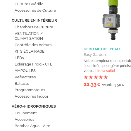
Culture Guérilla
Accessoires de Culture
CULTURE EN INTÉRIEUR
Chambres de Culture
VENTILATION /
CLIMATISATION
Contrôle des odeurs
DÉBITMÈTRE D'EAU
KITS ÉCLAIRAGE
Easy Garden
LEDs
Notre compteur d'eau portab
Éclairage Froid - CFL
l'outil idéal pour gérer préci
AMPOULES
votre...
[Lire la suite]
Reflectores
22,33
Ballasts
€
Avant: 23,50
€
Programmateurs
Accessoires Indoor
AÉRO-HIDROPONIQUES
Équipement
Accesorios
Bombas Agua - Aire