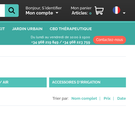
Bonjour, S´identifier
Mon panier
Mon compte
Articles:
0
IT
JARDIN URBAIN
CBD THÉRAPEUTIQUE
Du lundi au vendredi de 10:00 à 19:00
Contactez-nous
+34 968 219 849
/
+34 968 223 759
/ AIR
ACCESSOIRES D'IRRIGATION
Trier par:
Nom complet
|
Prix
|
Date