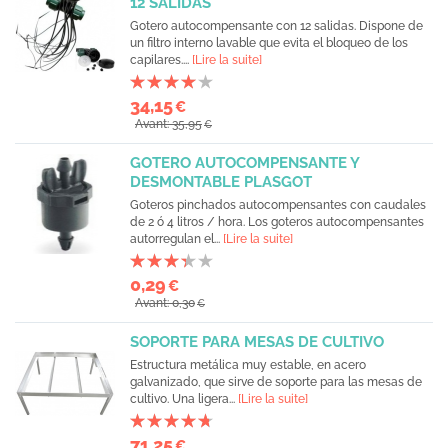
12 SALIDAS
Gotero autocompensante con 12 salidas. Dispone de
un filtro interno lavable que evita el bloqueo de los
capilares....
[Lire la suite]
34,15
€
Avant: 35,95
€
GOTERO AUTOCOMPENSANTE Y
DESMONTABLE PLASGOT
Goteros pinchados autocompensantes con caudales
de 2 ó 4 litros / hora. Los goteros autocompensantes
autorregulan el...
[Lire la suite]
0,29
€
Avant: 0,30
€
SOPORTE PARA MESAS DE CULTIVO
Estructura metálica muy estable, en acero
galvanizado, que sirve de soporte para las mesas de
cultivo. Una ligera...
[Lire la suite]
71,25
€