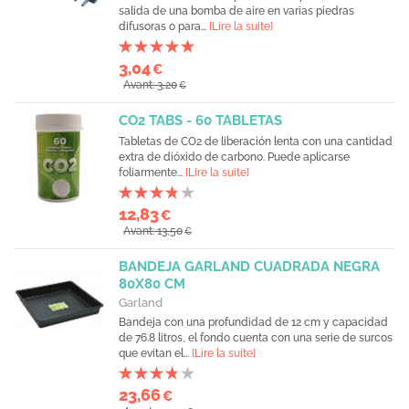
salida de una bomba de aire en varias piedras
difusoras o para...
[Lire la suite]
3,04
€
Avant: 3,20
€
CO2 TABS - 60 TABLETAS
Tabletas de CO2 de liberación lenta con una cantidad
extra de dióxido de carbono. Puede aplicarse
foliarmente...
[Lire la suite]
12,83
€
Avant: 13,50
€
BANDEJA GARLAND CUADRADA NEGRA
80X80 CM
Garland
Bandeja con una profundidad de 12 cm y capacidad
de 76.8 litros, el fondo cuenta con una serie de surcos
que evitan el...
[Lire la suite]
23,66
€