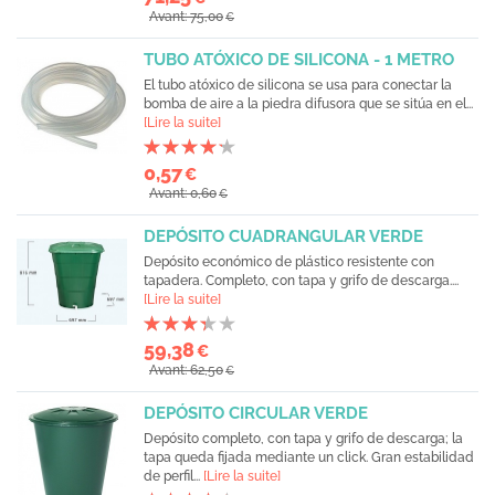
Avant: 75,00
€
TUBO ATÓXICO DE SILICONA - 1 METRO
El tubo atóxico de silicona se usa para conectar la
bomba de aire a la piedra difusora que se sitúa en el...
[Lire la suite]
0,57
€
Avant: 0,60
€
DEPÓSITO CUADRANGULAR VERDE
Depósito económico de plástico resistente con
tapa dera. Completo, con tapa y grifo de descarga....
[Lire la suite]
59,38
€
Avant: 62,50
€
DEPÓSITO CIRCULAR VERDE
Depósito completo, con tapa y grifo de descarga; la
tapa queda fijada mediante un click. Gran estabilidad
de perfil...
[Lire la suite]