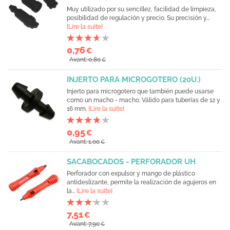
Muy utilizado por su sencillez, facilidad de limpieza,
posibilidad de regulación y precio. Su precisión y...
[Lire la suite]
0,76
€
Avant: 0,80
€
INJERTO PARA MICROGOTERO (20U.)
Injerto para microgotero que también puede usarse
como un macho - macho. Válido para tuberias de 12 y
16 mm.
[Lire la suite]
0,95
€
Avant: 1,00
€
SACABOCADOS - PERFORADOR UH
Perforador con expulsor y mango de plástico
antideslizante, permite la realización de agujeros en
la...
[Lire la suite]
7,51
€
Avant: 7,90
€