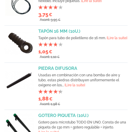
flexible). Incluye piquetas.
[Lire la suite]
3,75
€
Avant: 3,95
€
TAPÓN 16 MM (10U.)
Tapón para tubo de polietileno de 16 mm.
[Lire la suite]
1,05
€
Avant: 1,10
€
PIEDRA DIFUSORA
Usadas en combinación con una bomba de aire y
tubo, estas piedras distribuyen uniformemente el
oxígeno en los...
[Lire la suite]
1,88
€
Avant: 1,98
€
GOTERO PIQUETA (10U.)
Gotero para microtubo TODO EN UNO. Consta de una
piqueta de 130 mm + gotero regulable + injerto.