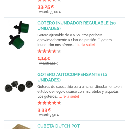
33,25
€
Avant: 35,00
€
GOTERO INUNDADOR REGULABLE (10
UNIDADES)
Gotero ajustable de 0 a 60 litros por hora
aproximadamente a 1 bar de presión. El gotero
inundador nos ofrece...
[Lire la suite]
1,14
€
Avant: 1,20
€
GOTERO AUTOCOMPENSANTE (10
UNIDADES)
Goteros de caudal fijo para pinchar directamente en
el tubo de riego o usarse con microtubo y piquetas.
Los goteros...
[Lire la suite]
3,33
€
Avant: 3,50
€
CUBETA DUTCH POT