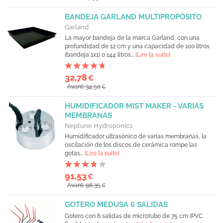
BANDEJA GARLAND MULTIPROPÓSITO
Garland
La mayor bandeja de la marca Garland, con una
profundidad de 12 cm y una capacidad de 100 litros
(bandeja 1x1) o 144 litros...
[Lire la suite]
32,78
€
Avant: 34,50
€
HUMIDIFICADOR MIST MAKER - VARIAS
MEMBRANAS
Neptune Hydroponics
Humidificador ultrasónico de varias membranas, la
oscilación de los discos de cerámica rompe las
gotas...
[Lire la suite]
91,53
€
Avant: 96,35
€
GOTERO MEDUSA 6 SALIDAS
Gotero con 6 salidas de microtubo de 75 cm (PVC