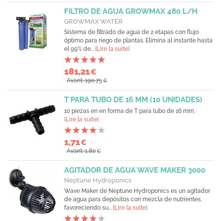
FILTRO DE AGUA GROWMAX 480 L/H
GROWMAX WATER
Sistema de filtrado de agua de 2 etapas con flujo
óptimo para riego de plantas. Elimina al instante hasta
el 99% de...
[Lire la suite]
181,21
€
Avant: 190,75
€
T PARA TUBO DE 16 MM (10 UNIDADES)
10 piezas en en forma de T para tubo de 16 mm.
[Lire la suite]
1,71
€
Avant: 1,80
€
AGITADOR DE AGUA WAVE MAKER 3000
Neptune Hydroponics
Wave Maker de Neptune Hydroponics es un agitador
de agua para depósitos con mezcla de nutrientes,
favoreciendo su...
[Lire la suite]