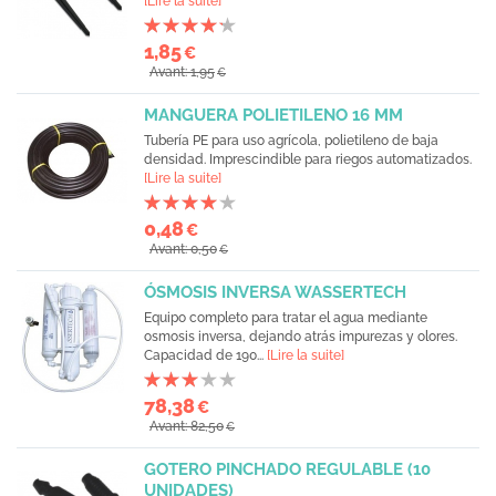
[Lire la suite]
1,85
€
Avant: 1,95
€
MANGUERA POLIETILENO 16 MM
Tubería PE para uso agrícola, polietileno de baja
densidad. Imprescindible para riegos automatizados.
[Lire la suite]
0,48
€
Avant: 0,50
€
ÓSMOSIS INVERSA WASSERTECH
Equipo completo para tratar el agua mediante
osmosis inversa, dejando atrás impurezas y olores.
Capacidad de 190...
[Lire la suite]
78,38
€
Avant: 82,50
€
GOTERO PINCHADO REGULABLE (10
UNIDADES)