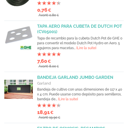
0,76
€
Avant: 0,80
€
TAPA AERO PARA CUBETA DE DUTCH POT
(CV05001)
Tapa de recambio para la cubeta Dutch Pot de GHE o
para convertir el modelo Dutch Pot Hydro en Aero. 5
agujeros para macetas...
[Lire la suite]
7,60
€
Avant: 8,00
€
BANDEJA GARLAND JUMBO GARDEN
Garland
Bandeja de cultivo con unas dimensiones de 117 x 40
x 4 cm. Puede usarse como depósito para semilleros,
bandeja de...
[Lire la suite]
18,91
€
Avant: 19,90
€