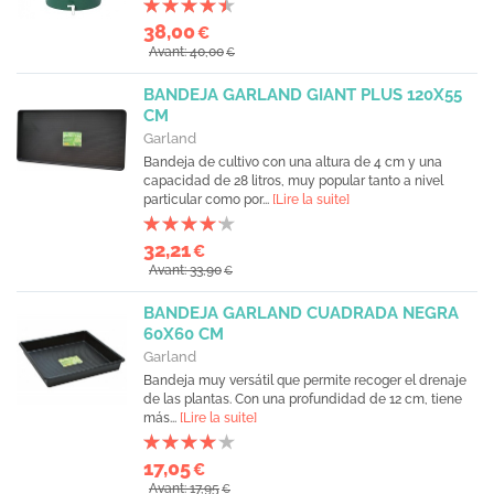
38,00
€
Avant: 40,00
€
BANDEJA GARLAND GIANT PLUS 120X55
CM
Garland
Bandeja de cultivo con una altura de 4 cm y una
capacidad de 28 litros, muy popular tanto a nivel
particular como por...
[Lire la suite]
32,21
€
Avant: 33,90
€
BANDEJA GARLAND CUADRADA NEGRA
60X60 CM
Garland
Bandeja muy versátil que permite recoger el drenaje
de las plantas. Con una profundidad de 12 cm, tiene
más...
[Lire la suite]
17,05
€
Avant: 17,95
€