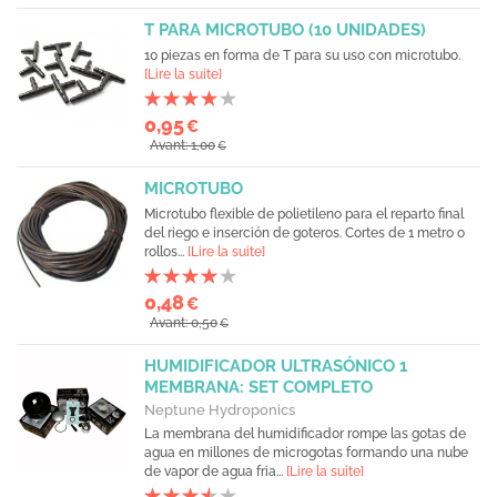
T PARA MICROTUBO (10 UNIDADES)
10 piezas en forma de T para su uso con microtubo.
[Lire la suite]
0,95
€
Avant: 1,00
€
MICROTUBO
Microtubo flexible de polietileno para el reparto final
del riego e inserción de goteros. Cortes de 1 metro o
rollos...
[Lire la suite]
0,48
€
Avant: 0,50
€
HUMIDIFICADOR ULTRASÓNICO 1
MEMBRANA: SET COMPLETO
Neptune Hydroponics
La membrana del humidificador rompe las gotas de
agua en millones de microgotas formando una nube
de vapor de agua fria...
[Lire la suite]