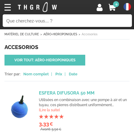
0
MATÉRIEL DE CULTURE
AÉRO-HIDROPONIQUES
Accesorios
ACCESORIOS
VOIR TOUT: AÉRO-HIDROPONIQUES
Trier par:
Nom complet
|
Prix
|
Date
ESFERA DIFUSORA 50 MM
Utilisées en combinaison avec une pompe à air et un
tuyau, ces pierres distribuent uniformément...
[Lire la suite]
3,33
€
Avant: 3,50
€