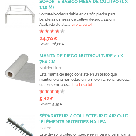
SOPORTE BÁSICO MESA DE CULTIVO (1 X
1.10 M)
Soporte biodegradable en cartón piedra para
bandejas o mesas de cultivo de 100 x 111 cm.
Acabado de alta...
[Lire la suite]
24,70
€
Avant: 26,00
€
MANTA DE RIEGO NUTRICULTURE 20 X
760 CM
Nutriculture
Esta manta de riego consiste en un tejido que
mantiene una humedad uniforme en la zona radicular,
útil en semilleros...
[Lire la suite]
5,12
€
Avant: 5,39
€
SÉPARATEUR / COLLECTEUR D´AIR OU D
´ÉLÉMENTS NUTRITIFS HAILEA
Hailea
Este divisor o colector puede servir para diversificar la