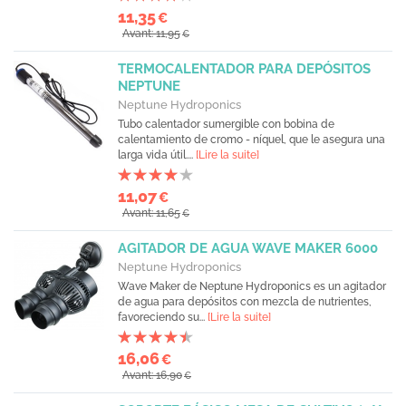
11,35
€
Avant: 11,95
€
TERMOCALENTADOR PARA DEPÓSITOS
NEPTUNE
Neptune Hydroponics
Tubo calentador sumergible con bobina de
calentamiento de cromo - níquel, que le asegura una
larga vida útil....
[Lire la suite]
11,07
€
Avant: 11,65
€
AGITADOR DE AGUA WAVE MAKER 6000
Neptune Hydroponics
Wave Maker de Neptune Hydroponics es un agitador
de agua para depósitos con mezcla de nutrientes,
favoreciendo su...
[Lire la suite]
16,06
€
Avant: 16,90
€