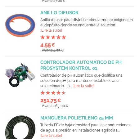
Avant: 27,00
€
ANILLO DIFUSOR
Anillo difusor para distribuir circularmente oxígeno en
el depósito donde se encuentre la solución...
[Lire la suite]
4,55
€
Avant: 4,79
€
CONTROLADOR AUTOMÁTICO DE PH
PROSYSTEM KONTROL 01
Controlador de pH automático que dosifica una
solución de pH para mantener estable el valor
seleccionado. La...
[Lire la suite]
251,75
€
Avant: 265,00
€
MANGUERA POLIETILENO 25 MM
Tubería PE de baja densidad para las conducciones
de agua a presión en instalaciones agrícolas....
[Lire la suite]