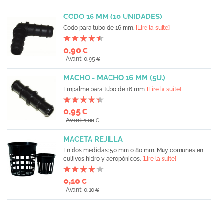
CODO 16 MM (10 UNIDADES)
Codo para tubo de 16 mm.
[Lire la suite]
0,90
€
Avant: 0,95
€
MACHO - MACHO 16 MM (5U.)
Empalme para tubo de 16 mm.
[Lire la suite]
0,95
€
Avant: 1,00
€
MACETA REJILLA
En dos medidas: 50 mm o 80 mm. Muy comunes en
cultivos hidro y aeropónicos.
[Lire la suite]
0,10
€
Avant: 0,10
€