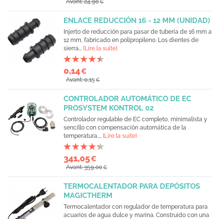
Avant: 24,90
€
ENLACE REDUCCIÓN 16 - 12 MM (UNIDAD)
Injerto de reducción para pasar de tubería de 16 mm a
12 mm, fabricado en polipropileno. Los dientes de
sierra...
[Lire la suite]
0,14
€
Avant: 0,15
€
CONTROLADOR AUTOMÁTICO DE EC
PROSYSTEM KONTROL 02
Controlador regulable de EC completo, minimalista y
sencillo con compensación automática de la
temperatura....
[Lire la suite]
341,05
€
Avant: 359,00
€
TERMOCALENTADOR PARA DEPÓSITOS
MAGICTHERM
Termocalentador con regulador de temperatura para
acuarios de agua dulce y marina. Construido con una