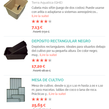
Terra Aquatica (GHE)
Cubeta más sifón (juego de dos codos). Puede usarse
con arlita o adaptarse a sistemas aereopónicos....
[Lire la suite]
7,13
€
Avant: 7,50
€
DEPÓSITO RECTANGULAR NEGRO
Depósitos rectangulares, ideales para situarlos debajo
del cultivo por su pequeña altura. De color negro,
muy...
[Lire la suite]
17,20
€
Avant: 18,10
€
MESA DE CULTIVO
Mesa de cultivo, desde 0,33 x 1,10 m hasta 2,00 x 1,10
m; para macetas, tablas de coco o lana de roca.
Prácticas y...
[Lire la suite]
25,65
€