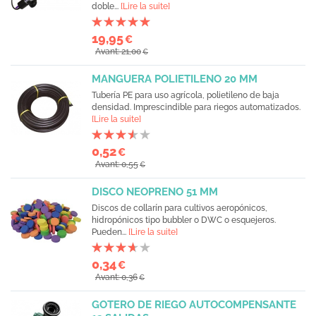
doble...
[Lire la suite]
19,95
€
Avant: 21,00
€
MANGUERA POLIETILENO 20 MM
Tubería PE para uso agrícola, polietileno de baja
densidad. Imprescindible para riegos automatizados.
[Lire la suite]
0,52
€
Avant: 0,55
€
DISCO NEOPRENO 51 MM
Discos de collarín para cultivos aeropónicos,
hidropónicos tipo bubbler o DWC o esquejeros.
Pueden...
[Lire la suite]
0,34
€
Avant: 0,36
€
GOTERO DE RIEGO AUTOCOMPENSANTE