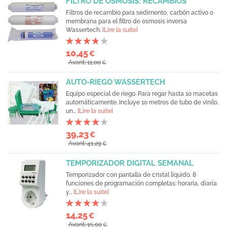
FILTRO DE OSMOSIS: RECAMBIOS
Filtros de recambio para sedimento, carbón activo o
membrana para el filtro de osmosis inversa
Wassertech.
[Lire la suite]
10,45
€
Avant: 11,00
€
AUTO-RIEGO WASSERTECH
Equipo especial de riego. Para regar hasta 10 macetas
automáticamente. Incluye 10 metros de tubo de vinilo,
un...
[Lire la suite]
39,23
€
Avant: 41,29
€
TEMPORIZADOR DIGITAL SEMANAL
Temporizador con pantalla de cristal líquido. 8
funciones de programación completas: horaria, diaria
y...
[Lire la suite]
14,25
€
Avant: 15,00
€