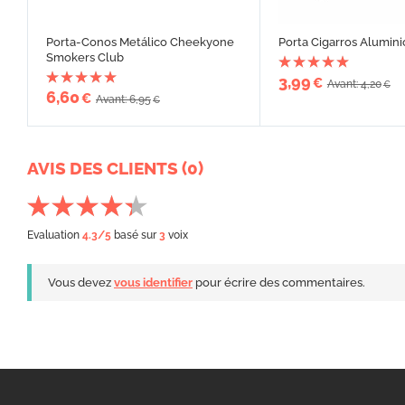
Porta-Conos Metálico Cheekyone
Porta Cigarros Alumini
Smokers Club
3,99
€
Avant: 4,20
€
6,60
€
Avant: 6,95
€
AVIS DES CLIENTS (0)
Evaluation
4.3
/5
basé sur
3
voix
Vous devez
vous identifier
pour écrire des commentaires.