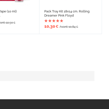
Vape (10 ml)
Pack Tray Kit 18x14 cm. Rolling
Dreamer Pink Floyd
ant: 22,50
€
10,30
€
Avant: 10,84
€