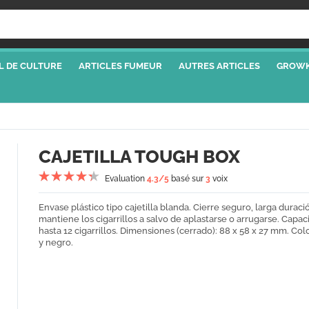
L DE CULTURE
ARTICLES FUMEUR
AUTRES ARTICLES
GROWK
CAJETILLA TOUGH BOX
Evaluation
4.3
/5
basé sur
3
voix
Envase plástico tipo cajetilla blanda. Cierre seguro, larga duraci
mantiene los cigarrillos a salvo de aplastarse o arrugarse. Capac
hasta 12 cigarrillos. Dimensiones (cerrado): 88 x 58 x 27 mm. Colo
y negro.