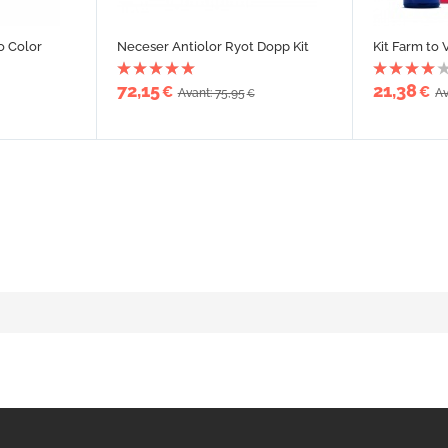
o Color
Neceser Antiolor Ryot Dopp Kit
Kit Farm to 
72,15
21,38
€
€
Avant: 75,95
Av
€