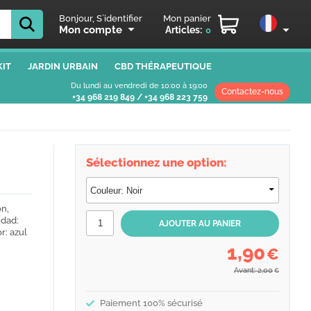
Bonjour, S´identifier
Mon panier
Mon compte
Articles:
0
IT
JARDIN URBAIN
CBD THÉRAPEUTIQUE
Du lundi au vendredi de 10:00 à 19:00
Contactez-nous
+34 968 219 849
/
+34 968 223 759
Sélectionnez une option:
ón,
idad:
r: azul
1,90
€
Avant: 2,00
€
Paiement 100% sécurisé