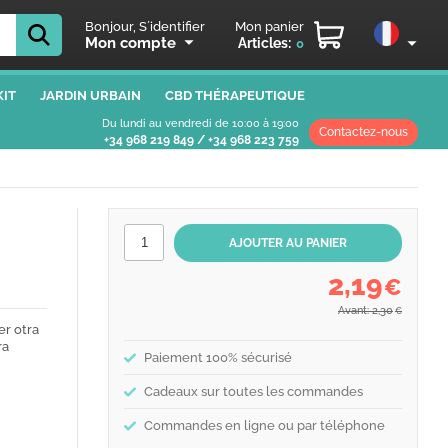
Bonjour, S´identifier
Mon panier
Mon compte
Articles:
0
IT
JARDIN URBAIN
CBD THÉRAPEUTIQUE
Du lundi au vendredi de 10:00 à 19:00
Contactez-nous
+34 968 219 849
/
+34 968 223 759
2,19
€
Avant: 2,30
€
er otra
ra
Paiement 100% sécurisé
Cadeaux sur toutes les commandes
Commandes en ligne ou par téléphone