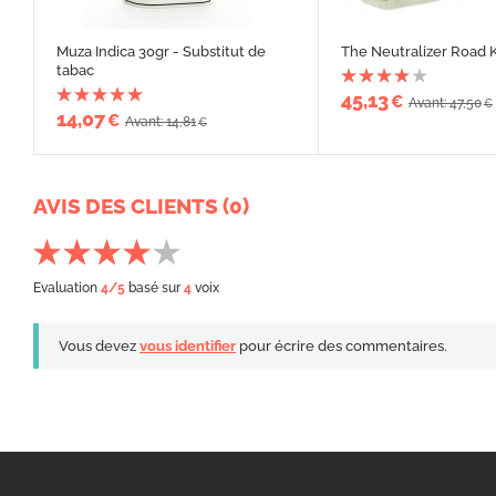
Muza Indica 30gr - Substitut de
The Neutralizer Road K
tabac
45,13
€
Avant: 47,50
€
14,07
€
Avant: 14,81
€
AVIS DES CLIENTS (0)
Evaluation
4
/5
basé sur
4
voix
Vous devez
vous identifier
pour écrire des commentaires.