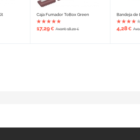
it
Caja Fumador ToBox Green
Bandeja de 
17,29
4,28
€
€
Avant: 18,20
Ava
€