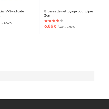
Liar V-Syndicate
Brosses de nettoyage pour pipes
Zen
nt: 4,50
€
0,86
€
Avant: 0,90
€