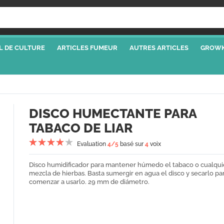
L DE CULTURE
ARTICLES FUMEUR
AUTRES ARTICLES
GROWK
DISCO HUMECTANTE PARA
TABACO DE LIAR
Evaluation
4
/5
basé sur
4
voix
Disco humidificador para mantener húmedo el tabaco o cualqui
mezcla de hierbas. Basta sumergir en agua el disco y secarlo pa
comenzar a usarlo. 29 mm de diámetro.