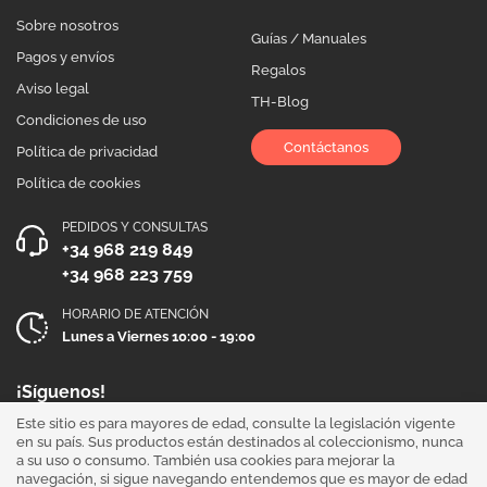
Sobre nosotros
Guías / Manuales
Pagos y envíos
Regalos
Aviso legal
TH-Blog
Condiciones de uso
Contáctanos
Política de privacidad
Política de cookies
PEDIDOS Y CONSULTAS
+34 968 219 849
+34 968 223 759
HORARIO DE ATENCIÓN
Lunes a Viernes 10:00 - 19:00
¡Síguenos!
Este sitio es para mayores de edad, consulte la legislación vigente
en su país. Sus productos están destinados al coleccionismo, nunca
a su uso o consumo. También usa cookies para mejorar la
navegación, si sigue navegando entendemos que es mayor de edad