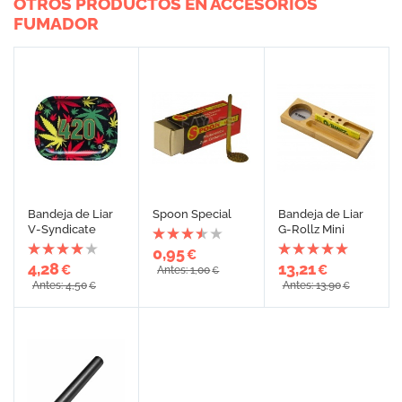
OTROS PRODUCTOS EN ACCESORIOS
FUMADOR
Bandeja de Liar
Spoon Special
Bandeja de Liar
V-Syndicate
G-Rollz Mini
0,95
€
4,28
13,21
€
€
Antes: 1,00
€
Antes: 4,50
Antes: 13,90
€
€