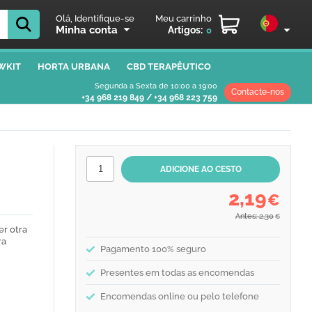
Olá, Identifique-se
Meu carrinho
Minha conta
Artigos:
0
WKIT
HORTA URBANA
CBD TERAPÊUTICO
Segunda a Sexta de 10:00 a 19:00
Contacte-nos
+34 968 219 849
/
+34 968 223 759
2,19
€
Antes: 2,30
€
er otra
ra
Pagamento 100% seguro
Presentes em todas as encomendas
Encomendas online ou pelo telefone