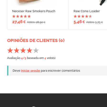
Neceser Raw Smokers Pouch
Raw Cone Loader
27,46
5,46
€
€
Antes: 28,90
Antes: 5,75
€
€
OPINIÕES DE CLIENTES (0)
Avaliação
4
/5
baseada em
4
voto(s)
Deve
iniciar sessão
para escrever comentários