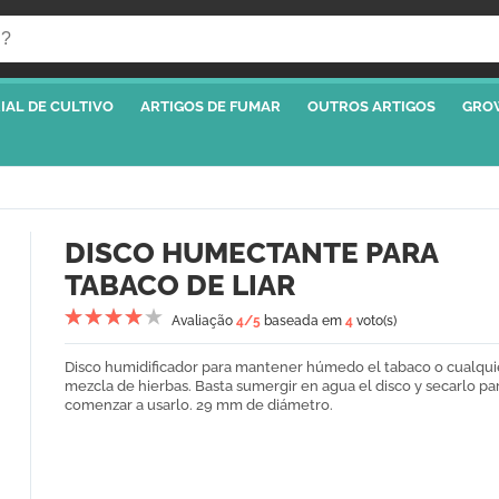
IAL DE CULTIVO
ARTIGOS DE FUMAR
OUTROS ARTIGOS
GRO
DISCO HUMECTANTE PARA
TABACO DE LIAR
Avaliação
4
/5
baseada em
4
voto(s)
Disco humidificador para mantener húmedo el tabaco o cualqui
mezcla de hierbas. Basta sumergir en agua el disco y secarlo pa
comenzar a usarlo. 29 mm de diámetro.