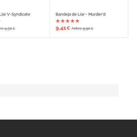
Liar V-Syndicate
Bandeja de Liar - Murder'd
9,41
€
es: 4,50
Antes: 9,90
€
€