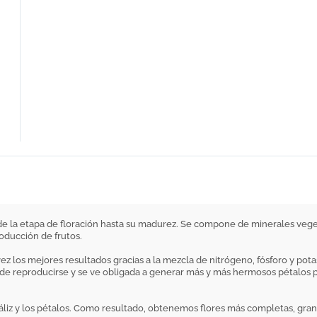
o de la etapa de floración hasta su madurez. Se compone de minerales ve
oducción de frutos.
z los mejores resultados gracias a la mezcla de nitrógeno, fósforo y potasio
o de reproducirse y se ve obligada a generar más y más hermosos pétalos 
l cáliz y los pétalos. Como resultado, obtenemos flores más completas, gra