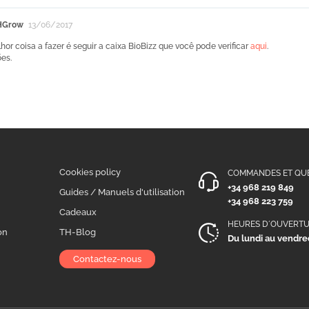
HGrow
13/06/2017
lhor coisa a fazer é seguir a caixa BioBizz que você pode verificar
aqui
.
es.
Cookies policy
COMMANDES ET QU
+34 968 219 849
n
Guides / Manuels d'utilisation
+34 968 223 759
Cadeaux
HEURES D´OUVERT
on
TH-Blog
Du lundi au vendred
Contactez-nous