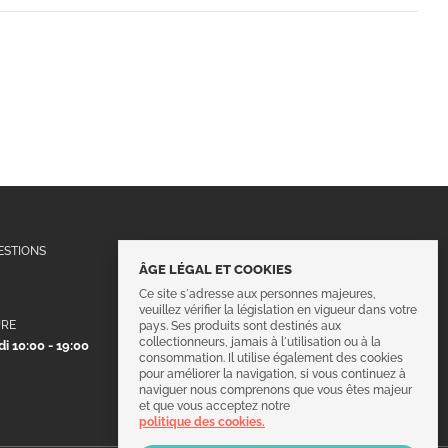
Suivez-nous !
ESTIONS
ÂGE LÉGAL ET COOKIES
Ce site s´adresse aux personnes majeures,
veuillez vérifier la législation en vigueur dans votre
URE
pays. Ses produits sont destinés aux
collectionneurs, jamais à l´utilisation ou à la
i 10:00 - 19:00
consommation. Il utilise également des cookies
pour améliorer la navigation, si vous continuez à
naviguer nous comprenons que vous êtes majeur
et que vous acceptez notre
politique des cookies.