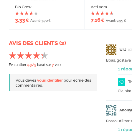
Bio Grow
Acti Vera
3,33
7,16
€
€
Avant: 3,70
Avant: 7,95
€
€
AVIS DES CLIENTS (2)
will
07
Boas, gostava
Evaluation
4.3
/5
basé sur
7
voix
1 répo
Vous devez
vous identifier
pour écrire des
T
commentaires.
Ola, sim
Anony
Posso utiliza
1 répo