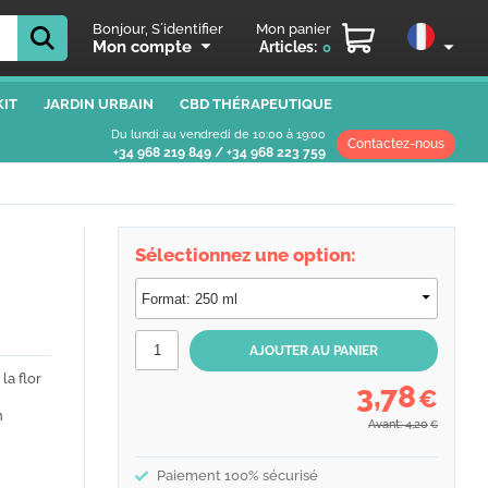
Bonjour, S´identifier
Mon panier
Mon compte
Articles:
0
IT
JARDIN URBAIN
CBD THÉRAPEUTIQUE
Du lundi au vendredi de 10:00 à 19:00
Contactez-nous
+34 968 219 849
/
+34 968 223 759
Sélectionnez une option:
la flor
3,78
€
n
Avant: 4,20
€
Paiement 100% sécurisé