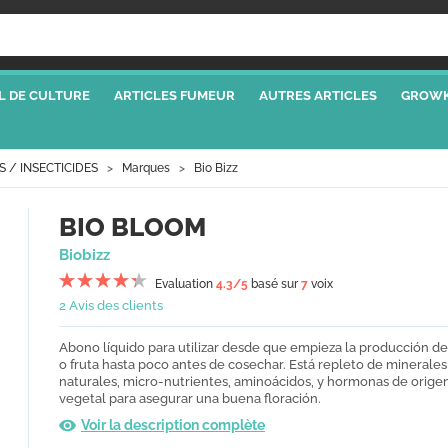
L DE CULTURE
ARTICLES FUMEUR
AUTRES ARTICLES
GROWK
S / INSECTICIDES
Marques
Bio Bizz
BIO BLOOM
Biobizz
Evaluation
4.3
/5
basé sur
7
voix
2 Avis des clients
Abono líquido para utilizar desde que empieza la producción de 
o fruta hasta poco antes de cosechar. Está repleto de minerales
naturales, micro-nutrientes, aminoácidos, y hormonas de orige
vegetal para asegurar una buena floración.
Voir la description complète