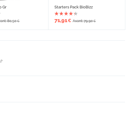
0 Gr
Starters Pack BioBizz
71,91
€
ant: 80,50
Avant: 79,90
€
€
s?