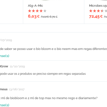
Alg-A-Mic
Microbes 15
6,03
72,45
€
€
Avant: 6,70
Av
€
/07/2019
 de saber se posso usar o bio bloom e o bio neem mas em regas diferente
nse(s)
HGrow
11/10/2019
 pode usar os 2 produtos se preciso siempre em regas separadas
mous
13/06/2017
r 2 ml de biobloom e 2 ml de top max no mesmo rego e diariamente?
nse(s)