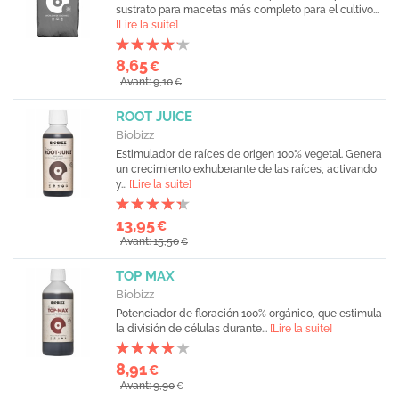
sustrato para macetas más completo para el cultivo...
[Lire la suite]
8,65
€
Avant: 9,10
€
ROOT JUICE
Biobizz
Estimulador de raíces de origen 100% vegetal. Genera
un crecimiento exhuberante de las raíces, activando
y...
[Lire la suite]
13,95
€
Avant: 15,50
€
TOP MAX
Biobizz
Potenciador de floración 100% orgánico, que estimula
la división de células durante...
[Lire la suite]
8,91
€
Avant: 9,90
€