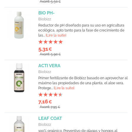
Avant: 5,50
€
BIO PH-
Biobizz
Reductor de pH diseñado para su uso en agricultura
ecológica, apto tanto para la fase de crecimiento de
las...
[Lire la suite]
5,31
€
Avant: 5,90
€
ACTI VERA
Biobizz
Primer feritilizante de Biobizz basado en aprovechar al
máximo las propiedades de una planta, el aloe vera.
Protege...
[Lire la suite]
7,16
€
Avant: 7,95
€
LEAF COAT
Biobizz
100% orgánico. Preventivo de plagas y hongos al