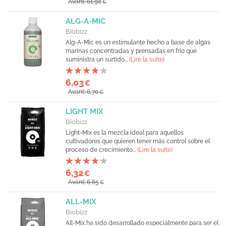
Avant: 61,90
€
ALG-A-MIC
Biobizz
Alg-A-Mic es un estimulante hecho a base de algas
marinas concentradas y prensadas en frío que
suministra un surtido...
[Lire la suite]
6,03
€
Avant: 6,70
€
LIGHT MIX
Biobizz
Light-Mix es la mezcla ideal para aquellos
cultivadores que quieren tener más control sobre el
proceso de crecimiento...
[Lire la suite]
6,32
€
Avant: 6,65
€
ALL-MIX
Biobizz
All-Mix ha sido desarrollado especialmente para ser el