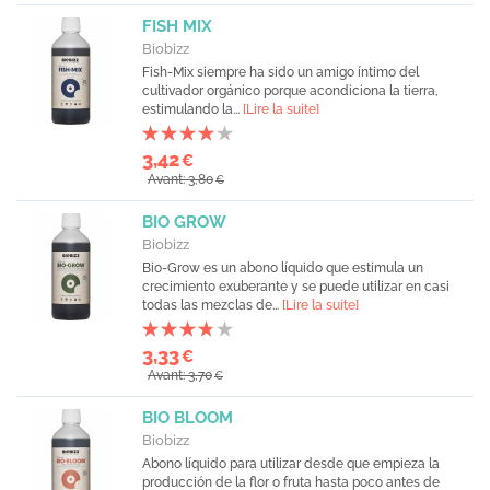
FISH MIX
Biobizz
Fish-Mix siempre ha sido un amigo íntimo del
cultivador orgánico porque acondiciona la tierra,
estimulando la...
[Lire la suite]
3,42
€
Avant: 3,80
€
BIO GROW
Biobizz
Bio-Grow es un abono líquido que estimula un
crecimiento exuberante y se puede utilizar en casi
todas las mezclas de...
[Lire la suite]
3,33
€
Avant: 3,70
€
BIO BLOOM
Biobizz
Abono líquido para utilizar desde que empieza la
producción de la flor o fruta hasta poco antes de