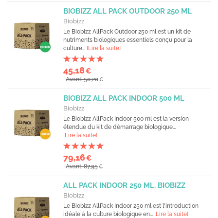
BIOBIZZ ALL PACK OUTDOOR 250 ML
Biobizz
Le Biobizz All·Pack Outdoor 250 ml est un kit de
nutriments biologiques essentiels conçu pour la
culture...
[Lire la suite]
45,18
€
Avant: 50,20
€
BIOBIZZ ALL PACK INDOOR 500 ML
Biobizz
Le Biobizz All·Pack Indoor 500 ml est la version
étendue du kit de démarrage biologique...
[Lire la suite]
79,16
€
Avant: 87,95
€
ALL PACK INDOOR 250 ML. BIOBIZZ
Biobizz
Le Biobizz All·Pack Indoor 250 ml est l'introduction
idéale à la culture biologique en...
[Lire la suite]