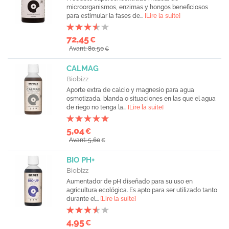
microorganismos, enzimas y hongos beneficiosos
para estimular la fases de...
[Lire la suite]
72,45
€
Avant: 80,50
€
CALMAG
Biobizz
Aporte extra de calcio y magnesio para agua
osmotizada, blanda o situaciones en las que el agua
de riego no tenga la...
[Lire la suite]
5,04
€
Avant: 5,60
€
BIO PH+
Biobizz
Aumentador de pH diseñado para su uso en
agricultura ecológica. Es apto para ser utilizado tanto
durante el...
[Lire la suite]
4,95
€