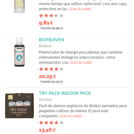
mismo tiempo que aditivo nutricional, crea una capa
protectora en las...
[Lire la suite]
9,81
€
Avant: 10,90
€
BIOHEAVEN
Biobizz
Potenciador de energia para plantas que contiene
estimulantes biológicos seleccionados, como
aminoácidos. Los...
[Lire la suite]
20,25
€
Avant: 22,50
€
TRY-PACK INDOOR PACK
Biobizz
Pack de abonos orgánicos de Biobizz pensados para
pequeños cultivos de interior. El pack está
compuesto...
[Lire la suite]
13,46
€