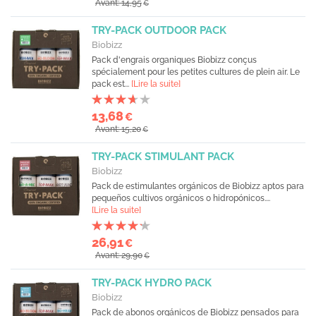
Avant: 14,95
€
TRY-PACK OUTDOOR PACK
Biobizz
Pack d'engrais organiques Biobizz conçus
spécialement pour les petites cultures de plein air. Le
pack est...
[Lire la suite]
13,68
€
Avant: 15,20
€
TRY-PACK STIMULANT PACK
Biobizz
Pack de estimulantes orgánicos de Biobizz aptos para
pequeños cultivos orgánicos o hidropónicos....
[Lire la suite]
26,91
€
Avant: 29,90
€
TRY-PACK HYDRO PACK
Biobizz
Pack de abonos orgánicos de Biobizz pensados para