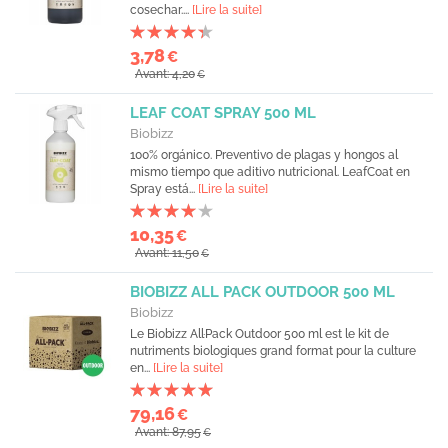
cosechar....
[Lire la suite]
3,78
€
Avant: 4,20
€
LEAF COAT SPRAY 500 ML
Biobizz
100% orgánico. Preventivo de plagas y hongos al
mismo tiempo que aditivo nutricional. LeafCoat en
Spray está...
[Lire la suite]
10,35
€
Avant: 11,50
€
BIOBIZZ ALL PACK OUTDOOR 500 ML
Biobizz
Le Biobizz All·Pack Outdoor 500 ml est le kit de
nutriments biologiques grand format pour la culture
en...
[Lire la suite]
79,16
€
Avant: 87,95
€