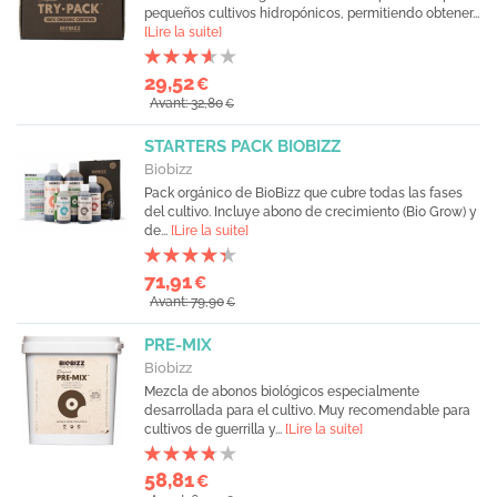
pequeños cultivos hidropónicos, permitiendo obtener...
[Lire la suite]
29,52
€
Avant: 32,80
€
STARTERS PACK BIOBIZZ
Biobizz
Pack orgánico de BioBizz que cubre todas las fases
del cultivo. Incluye abono de crecimiento (Bio Grow) y
de...
[Lire la suite]
71,91
€
Avant: 79,90
€
PRE-MIX
Biobizz
Mezcla de abonos biológicos especialmente
desarrollada para el cultivo. Muy recomendable para
cultivos de guerrilla y...
[Lire la suite]
58,81
€