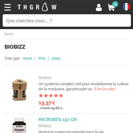
0
Biobizz
BIOBIZZ
Trier par:
Nom
|
Prix
|
Date
Biobizz
Un système complet créé pour révolutionner la culture
de la marijuana, garantissant un...
[Lire la suite]
13,37
€
Avant: 14,86
€
MICROBES 150 GR
Biobizz
Producto superconcentrado mezcla de