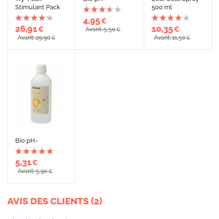
Stimulant Pack
500 ml
4,95
€
26,91
10,35
€
€
Avant: 5,50
€
Avant: 29,90
Avant: 11,50
€
€
Bio pH-
5,31
€
Avant: 5,90
€
AVIS DES CLIENTS (2)