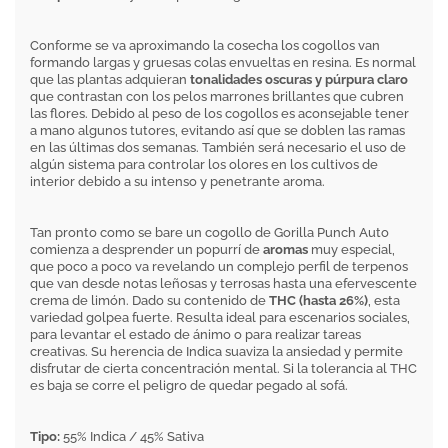
Conforme se va aproximando la cosecha los cogollos van
formando largas y gruesas colas envueltas en resina. Es normal
que las plantas adquieran
tonalidades oscuras y púrpura claro
que contrastan con los pelos marrones brillantes que cubren
las flores. Debido al peso de los cogollos es aconsejable tener
a mano algunos tutores, evitando así que se doblen las ramas
en las últimas dos semanas. También será necesario el uso de
algún sistema para controlar los olores en los cultivos de
interior debido a su intenso y penetrante aroma.
Tan pronto como se bare un cogollo de Gorilla Punch Auto
comienza a desprender un popurrí de
aromas
muy especial,
que poco a poco va revelando un complejo perfil de terpenos
que van desde notas leñosas y terrosas hasta una efervescente
crema de limón. Dado su contenido de
THC (hasta 26%)
, esta
variedad golpea fuerte. Resulta ideal para escenarios sociales,
para levantar el estado de ánimo o para realizar tareas
creativas. Su herencia de Indica suaviza la ansiedad y permite
disfrutar de cierta concentración mental. Si la tolerancia al THC
es baja se corre el peligro de quedar pegado al sofá.
Tipo:
55% Indica / 45% Sativa