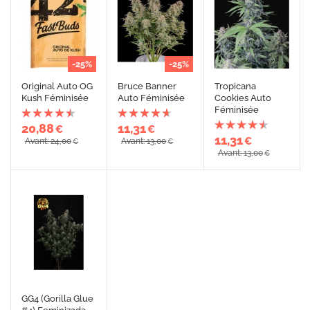
-25%
-25%
Original Auto OG
Bruce Banner
Tropicana
Kush Féminisée
Auto Féminisée
Cookies Auto
Féminisée
20,88
11,31
€
€
11,31
€
Avant: 24,00
Avant: 13,00
€
€
Avant: 13,00
€
GG4 (Gorilla Glue