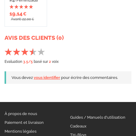
#4) Feminizada
19,14
€
Avant: 22,00
€
AVIS DES CLIENTS (0)
Evaluation
3.5
/5
basé sur
2
voix
Vous devez
vous identifier
pour écrire des commentaires.
À propos de nous
Guides / Manuels d'utilisation
Paiement et livraison
Cadeaux
Mentions légales
TH-Blog