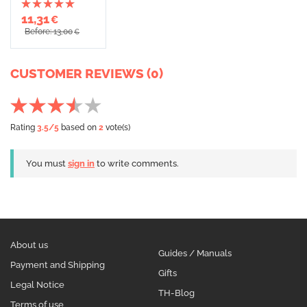
11,31
€
Before: 13,00
€
CUSTOMER REVIEWS (0)
Rating
3.5
/5
based on
2
vote(s)
You must
sign in
to write comments.
About us
Guides / Manuals
Payment and Shipping
Gifts
Legal Notice
TH-Blog
Terms of use