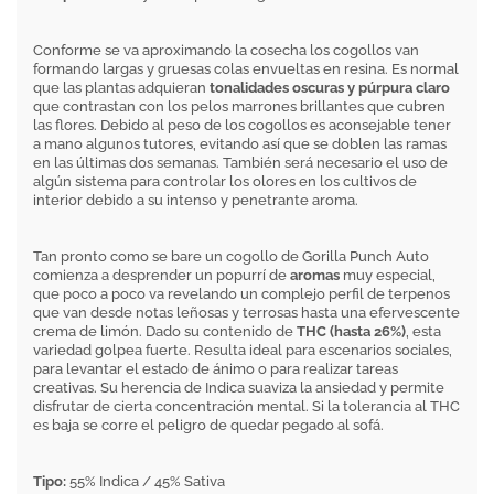
Conforme se va aproximando la cosecha los cogollos van
formando largas y gruesas colas envueltas en resina. Es normal
que las plantas adquieran
tonalidades oscuras y púrpura claro
que contrastan con los pelos marrones brillantes que cubren
las flores. Debido al peso de los cogollos es aconsejable tener
a mano algunos tutores, evitando así que se doblen las ramas
en las últimas dos semanas. También será necesario el uso de
algún sistema para controlar los olores en los cultivos de
interior debido a su intenso y penetrante aroma.
Tan pronto como se bare un cogollo de Gorilla Punch Auto
comienza a desprender un popurrí de
aromas
muy especial,
que poco a poco va revelando un complejo perfil de terpenos
que van desde notas leñosas y terrosas hasta una efervescente
crema de limón. Dado su contenido de
THC (hasta 26%)
, esta
variedad golpea fuerte. Resulta ideal para escenarios sociales,
para levantar el estado de ánimo o para realizar tareas
creativas. Su herencia de Indica suaviza la ansiedad y permite
disfrutar de cierta concentración mental. Si la tolerancia al THC
es baja se corre el peligro de quedar pegado al sofá.
Tipo:
55% Indica / 45% Sativa