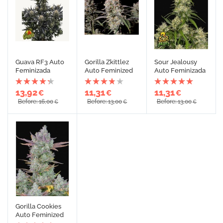
Guava RF3 Auto
Gorilla Zkittlez
Sour Jealousy
Feminizada
Auto Feminized
Auto Feminizada
13,92
11,31
11,31
€
€
€
Before: 16,00
Before: 13,00
Before: 13,00
€
€
€
Gorilla Cookies
Auto Feminized