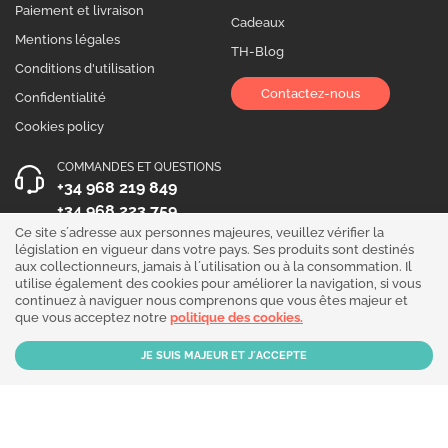
Paiement et livraison
Cadeaux
Mentions légales
TH-Blog
Conditions d'utilisation
Contactez-nous
Confidentialité
Cookies policy
COMMANDES ET QUESTIONS
+34 968 219 849
+34 968 223 759
Ce site s´adresse aux personnes majeures, veuillez vérifier la
HEURES D´OUVERTURE
législation en vigueur dans votre pays. Ses produits sont destinés
aux collectionneurs, jamais à l´utilisation ou à la consommation. Il
Du lundi au vendredi 10:00 - 19:00
utilise également des cookies pour améliorer la navigation, si vous
continuez à naviguer nous comprenons que vous êtes majeur et
Suivez-nous !
que vous acceptez notre
politique des cookies.
Our products are sold for collection purposes only. Read the
legal disclaimer
.
Copyright © 2026 - THGrow.com - Souvenir Garden S.L. CIF B-73729667 - Calle