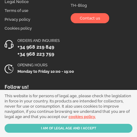
Legal Notice
TH-Blog
Terms of use
Contact us
Privacy policy
Cookies policy
ORDERS AND INQUIRIES
+34 968 219 849
+34 968 223 759
OPENING HOURS
Monday to Friday 10:00 - 19:00
Follow us!
This website is for persons of legal age, please check the legislation
in force in your country. Its products are intended for collectors,
never for use or consumption. It also uses cookies to improve
navigation, if you continue browsing we understand that you are of
legal age and that you accept our
cookies policy.
Our products are sold for collection purposes only. Read the
legal disclaimer
.
Copyright © 2026 - THGrow.com - Souvenir Garden S.L. CIF B-73729667 - Calle
Periodista Nicolás Ortega Pagán 5 Bajo, 30003, Murcia, España.