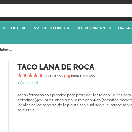
L DE CULTURE
ARTICLES FUMEUR
AUTRES ARTICLES
GROWK
Plateaux
TACO LANA DE ROCA
Evaluation
5
/5
basé sur
2
voix
1 Avis client
Tacos forrados con plástico para proteger las raíces. Útiles para
germinar (40x40) o transplantar a raíz desnuda (tamaños mayore
Ideales como soporte de la planta sea cual sea el sustrato sobr
se cultive.