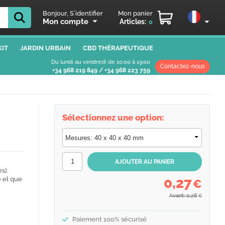
Bonjour, S´identifier
Mon panier
Mon compte
Articles:
0
IT
JARDIN URBAIN
CBD THÉRAPEUTIQUE
Du lundi au vendredi de 10:00 à 19:00
Contactez-nous
+34 968 219 849
/
+34 968 223 759
Sélectionnez une option:
s).
0,27
e el que
€
Avant: 0,28
€
Paiement 100% sécurisé