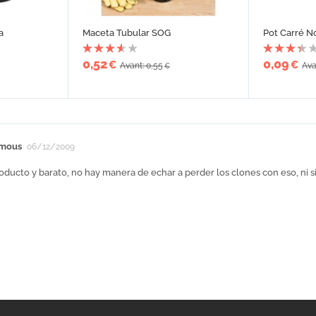
a
Maceta Tubular SOG
Pot Carré No
0,52
0,09
€
€
Avant: 0,55
Ava
€
mous
06/12/2009
ucto y barato, no hay manera de echar a perder los clones con eso, ni s