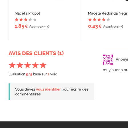
Maceta Propot
Maceta Redonda Negr
1,85
0,43
€
€
Avant: 1,95
Avant: 0,45
€
€
AVIS DES CLIENTS (1)
Anony
muy bueno prod
Evaluation
5
/5
basé sur
2
voix
Vous devez
vous identifier
pour écrire des
commentaires.