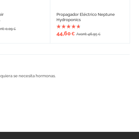
ir
Propagador Eléctrico Neptune
Hydroponics
nt: 0,09
€
44,60
€
Avant: 46,95
€
iquiera se necesita hormonas.