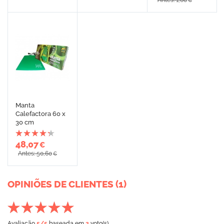
Antes: 1,60
€
Manta
Calefactora 60 x
30 cm
48,07
€
Antes: 50,60
€
OPINIÕES DE CLIENTES (1)
Avaliação
5
/5
baseada em
2
voto(s)