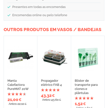
Presentes em todas as encomendas
Encomendas online ou pelo telefone
OUTROS PRODUTOS EM VASOS / BANDEJAS
Manta
Propagador
Blister de
Calefactora
elétrico FAB 4
transporte para
PureMAT 20W
clones e
plântulas
43,32
€
21,00
€
Antes: 45,60
€
1,52
€
Antes: 22,10
€