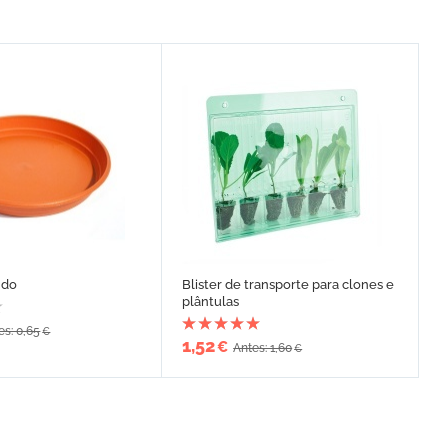
ndo
Blister de transporte para clones e
plântulas
es: 0,65
€
1,52
€
Antes: 1,60
€