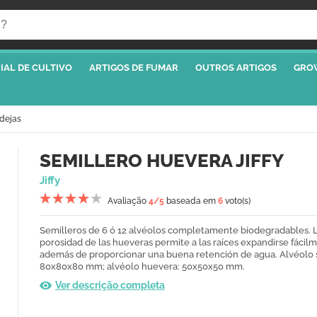
IAL DE CULTIVO
ARTIGOS DE FUMAR
OUTROS ARTIGOS
GRO
dejas
SEMILLERO HUEVERA JIFFY
Jiffy
Avaliação
4
/5
baseada em
6
voto(s)
Semilleros de 6 ó 12 alvéolos completamente biodegradables. 
porosidad de las hueveras permite a las raíces expandirse fácil
además de proporcionar una buena retención de agua. Alvéolo 
80x80x80 mm; alvéolo huevera: 50x50x50 mm.
Ver descrição completa