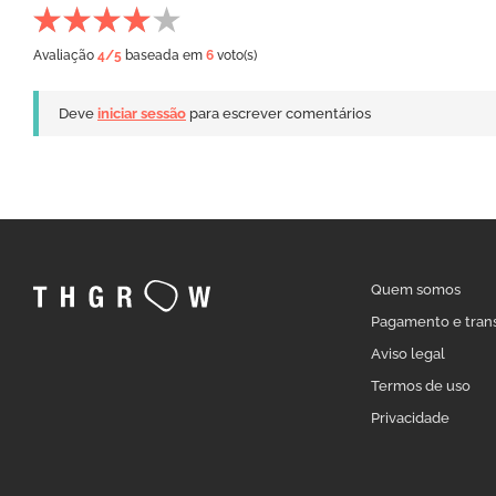
Avaliação
4
/5
baseada em
6
voto(s)
Deve
iniciar sessão
para escrever comentários
Quem somos
Pagamento e tran
Aviso legal
Termos de uso
Privacidade