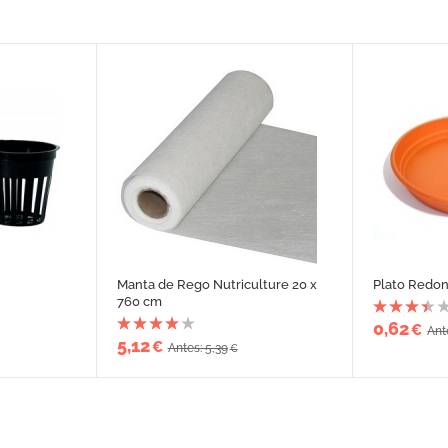
Manta de Rego Nutriculture 20 x
Plato Redo
760 cm
0,62
€
Ant
5,12
€
Antes: 5,39
€