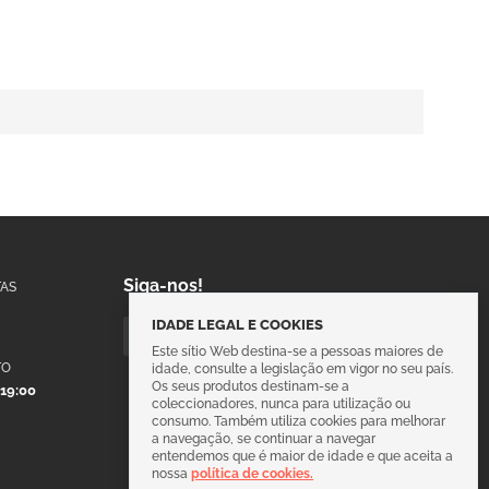
Siga-nos!
AS
IDADE LEGAL E COOKIES
Este sítio Web destina-se a pessoas maiores de
TO
idade, consulte a legislação em vigor no seu país.
Os seus produtos destinam-se a
 19:00
coleccionadores, nunca para utilização ou
consumo. Também utiliza cookies para melhorar
a navegação, se continuar a navegar
entendemos que é maior de idade e que aceita a
nossa
política de cookies.