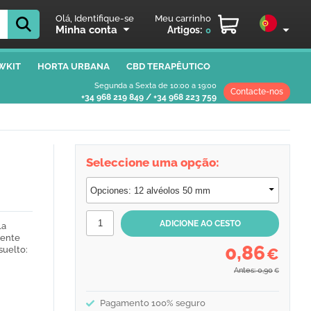
Olá, Identifique-se
Meu carrinho
Minha conta
Artigos:
0
WKIT
HORTA URBANA
CBD TERAPÊUTICO
Segunda a Sexta de 10:00 a 19:00
Contacte-nos
+34 968 219 849
/
+34 968 223 759
Seleccione uma opção:
La
mente
0,86
suelto:
€
Antes: 0,90
€
Pagamento 100% seguro